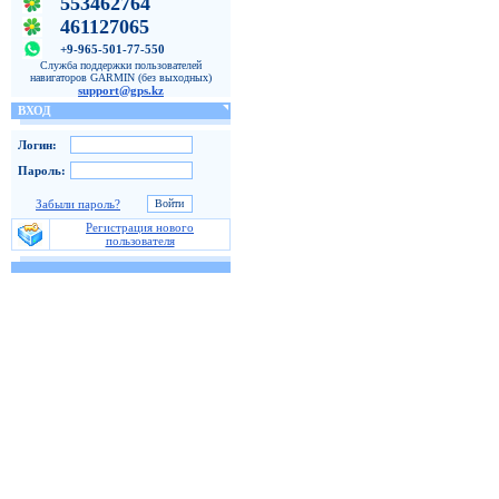
553462764
461127065
+9-965-501-77-550
Служба поддержки пользователей
навигаторов GARMIN (без выходных)
support@gps.kz
ВХОД
Логин:
Пароль:
Забыли пароль?
Регистрация нового
пользователя