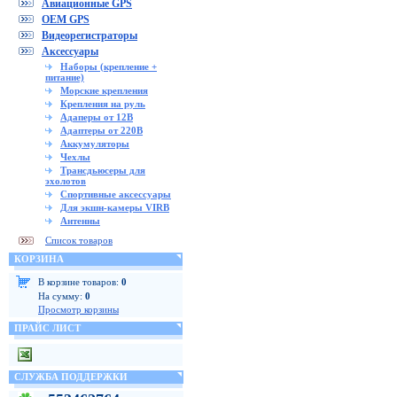
Авиационные GPS
OEM GPS
Видеорегистраторы
Аксессуары
Наборы (крепление +
питание)
Морские крепления
Крепления на руль
Адаперы от 12В
Адаптеры от 220В
Аккумуляторы
Чехлы
Трансдьюсеры для
эхолотов
Спортивные аксессуары
Для экшн-камеры VIRB
Антенны
Список товаров
КОРЗИНА
В корзине товаров:
0
На сумму:
0
Просмотр корзины
ПРАЙС ЛИСТ
СЛУЖБА ПОДДЕРЖКИ