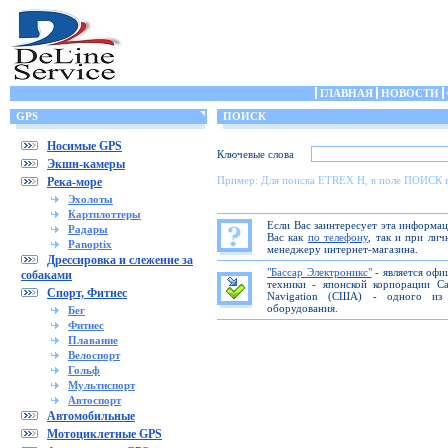
ГЛАВНАЯ
НОВОСТИ
GPS
ПОИСК
Носимые GPS
Ключевые слова
Экшн-камеры
Пример: Для поиска ETREX H, в поле ПОИСК 
Река-море
Эхолоты
Картплоттеры
Если Вас заинтересует эта информа
Радары
Вас как
по телефону
, так и при ли
Panoptix
менеджеру интернет-магазина.
Дрессировка и слежение за
"Бассар Электроникс"
- является офи
собаками
техники - японской корпорации C
Спорт, Фитнес
Navigation (США) - одного из 
оборудования.
Бег
Фитнес
Плавание
Велоспорт
Гольф
Мультиспорт
Автоспорт
Автомобильные
Мотоциклетные GPS