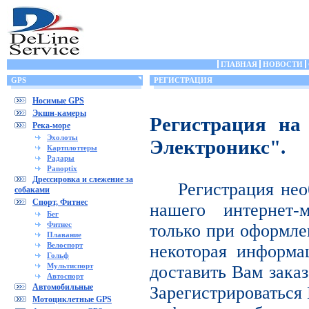
ГЛАВНАЯ
НОВОСТИ
GPS
РЕГИСТРАЦИЯ
Носимые GPS
Экшн-камеры
Регистрация на
Река-море
Эхолоты
Электроникс".
Картплоттеры
Радары
Panoptix
Дрессировка и слежение за
Регистрация нео
собаками
Спорт, Фитнес
нашего интернет-
Бег
Фитнес
только при оформле
Плавание
Велоспорт
некоторая информа
Гольф
Мультиспорт
доставить Вам заказ
Автоспорт
Автомобильные
Зарегистрироваться 
Мотоциклетные GPS