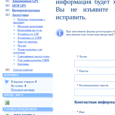
информация будет х
Авиационные GPS
OEM GPS
Вы не изъявите 
Видеорегистраторы
Аксессуары
исправить.
Наборы (крепление +
питание)
Морские крепления
Крепления на руль
При заполнении формы регистрации обр
Адаперы от 12В
заполнения (они помечены звездочкой
Адаптеры от 220В
Аккумуляторы
Чехлы
Трансдьюсеры для
эхолотов
Спортивные аксессуары
*
Логин:
Для экшн-камеры VIRB
Антенны
Список товаров
*
Пароль:
КОРЗИНА
В корзине товаров:
0
*
Подтверждение пароля:
На сумму:
0
Просмотр корзины
ПРАЙС ЛИСТ
Контактная информа
СЛУЖБА ПОДДЕРЖКИ
*
Имя: