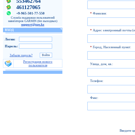
553462764
461127065
+9-965-501-77-550
*
Фамилия:
Служба поддержки пользователей
навигаторов GARMIN (без выходных)
support@gps.kz
ВХОД
*
Адрес электронный почты (e
Логин:
Пароль:
*
Город, Населенный пункт:
Забыли пароль?
Регистрация нового
Улица, дом, кв.:
пользователя
Телефон:
Факс:
Введите ц