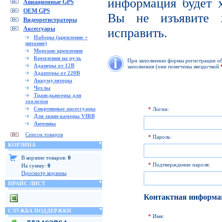
информация будет х
Авиационные GPS
OEM GPS
Вы не изъявите 
Видеорегистраторы
Аксессуары
исправить.
Наборы (крепление +
питание)
Морские крепления
Крепления на руль
При заполнении формы регистрации обр
Адаперы от 12В
заполнения (они помечены звездочкой
Адаптеры от 220В
Аккумуляторы
Чехлы
Трансдьюсеры для
эхолотов
Спортивные аксессуары
*
Логин:
Для экшн-камеры VIRB
Антенны
Список товаров
*
Пароль:
КОРЗИНА
В корзине товаров:
0
*
Подтверждение пароля:
На сумму:
0
Просмотр корзины
ПРАЙС ЛИСТ
Контактная информа
СЛУЖБА ПОДДЕРЖКИ
*
Имя: