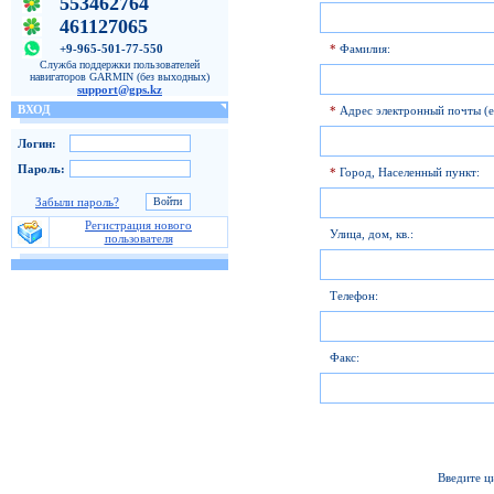
553462764
461127065
+9-965-501-77-550
*
Фамилия:
Служба поддержки пользователей
навигаторов GARMIN (без выходных)
support@gps.kz
ВХОД
*
Адрес электронный почты (e
Логин:
Пароль:
*
Город, Населенный пункт:
Забыли пароль?
Регистрация нового
Улица, дом, кв.:
пользователя
Телефон:
Факс:
Введите ц