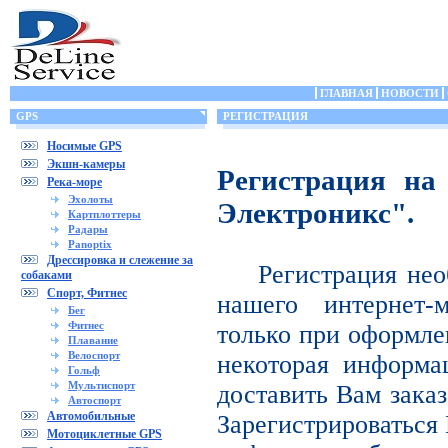
ГЛАВНАЯ
НОВОСТИ
GPS
РЕГИСТРАЦИЯ
Носимые GPS
Экшн-камеры
Регистрация на
Река-море
Эхолоты
Электроникс".
Картплоттеры
Радары
Panoptix
Дрессировка и слежение за
Регистрация нео
собаками
Спорт, Фитнес
нашего интернет-
Бег
Фитнес
только при оформле
Плавание
Велоспорт
некоторая информа
Гольф
Мультиспорт
доставить Вам заказ
Автоспорт
Автомобильные
Зарегистрироваться 
Мотоциклетные GPS