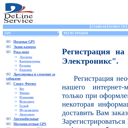
ГЛАВНАЯ
НОВОСТИ
GPS
РЕГИСТРАЦИЯ
Носимые GPS
Экшн-камеры
Регистрация на
Река-море
Эхолоты
Электроникс".
Картплоттеры
Радары
Panoptix
Дрессировка и слежение за
Регистрация нео
собаками
Спорт, Фитнес
нашего интернет-
Бег
Фитнес
только при оформле
Плавание
Велоспорт
некоторая информа
Гольф
Мультиспорт
доставить Вам заказ
Автоспорт
Автомобильные
Зарегистрироваться 
Мотоциклетные GPS