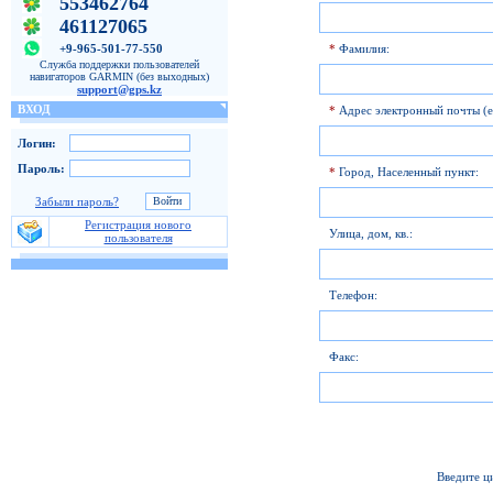
553462764
461127065
+9-965-501-77-550
*
Фамилия:
Служба поддержки пользователей
навигаторов GARMIN (без выходных)
support@gps.kz
ВХОД
*
Адрес электронный почты (e
Логин:
Пароль:
*
Город, Населенный пункт:
Забыли пароль?
Регистрация нового
Улица, дом, кв.:
пользователя
Телефон:
Факс:
Введите ц