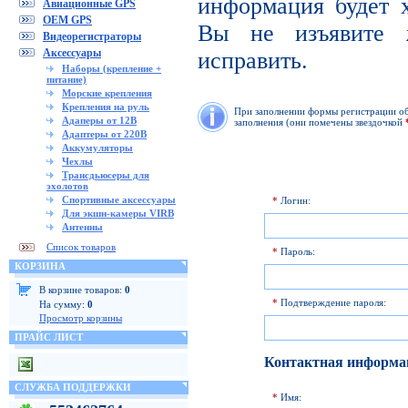
информация будет х
Авиационные GPS
OEM GPS
Вы не изъявите 
Видеорегистраторы
Аксессуары
исправить.
Наборы (крепление +
питание)
Морские крепления
Крепления на руль
При заполнении формы регистрации обр
Адаперы от 12В
заполнения (они помечены звездочкой
Адаптеры от 220В
Аккумуляторы
Чехлы
Трансдьюсеры для
эхолотов
Спортивные аксессуары
*
Логин:
Для экшн-камеры VIRB
Антенны
Список товаров
*
Пароль:
КОРЗИНА
В корзине товаров:
0
*
Подтверждение пароля:
На сумму:
0
Просмотр корзины
ПРАЙС ЛИСТ
Контактная информа
СЛУЖБА ПОДДЕРЖКИ
*
Имя: