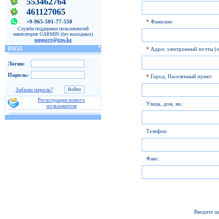
553462764
461127065
+9-965-501-77-550
*
Фамилия:
Служба поддержки пользователей
навигаторов GARMIN (без выходных)
support@gps.kz
ВХОД
*
Адрес электронный почты (e
Логин:
Пароль:
*
Город, Населенный пункт:
Забыли пароль?
Регистрация нового
Улица, дом, кв.:
пользователя
Телефон:
Факс:
Введите ц