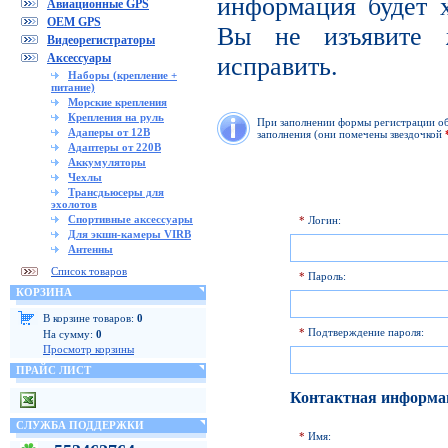
информация будет х
Авиационные GPS
OEM GPS
Вы не изъявите 
Видеорегистраторы
Аксессуары
исправить.
Наборы (крепление +
питание)
Морские крепления
Крепления на руль
При заполнении формы регистрации обр
Адаперы от 12В
заполнения (они помечены звездочкой
Адаптеры от 220В
Аккумуляторы
Чехлы
Трансдьюсеры для
эхолотов
Спортивные аксессуары
*
Логин:
Для экшн-камеры VIRB
Антенны
Список товаров
*
Пароль:
КОРЗИНА
В корзине товаров:
0
*
Подтверждение пароля:
На сумму:
0
Просмотр корзины
ПРАЙС ЛИСТ
Контактная информа
СЛУЖБА ПОДДЕРЖКИ
*
Имя: