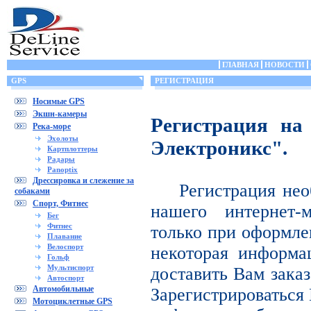
ГЛАВНАЯ
НОВОСТИ
GPS
РЕГИСТРАЦИЯ
Носимые GPS
Экшн-камеры
Регистрация на
Река-море
Эхолоты
Электроникс".
Картплоттеры
Радары
Panoptix
Дрессировка и слежение за
Регистрация нео
собаками
Спорт, Фитнес
нашего интернет-
Бег
Фитнес
только при оформле
Плавание
Велоспорт
некоторая информа
Гольф
Мультиспорт
доставить Вам заказ
Автоспорт
Автомобильные
Зарегистрироваться 
Мотоциклетные GPS