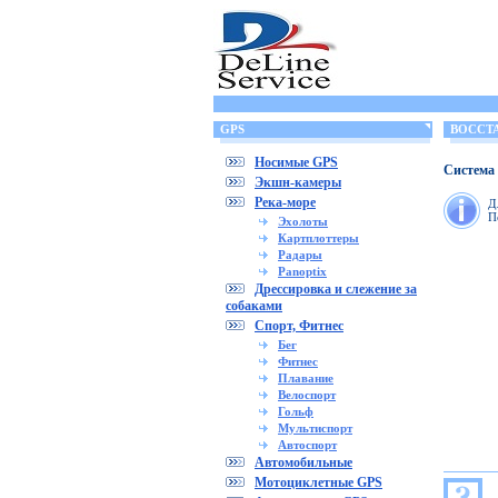
GPS
ВОССТА
Носимые GPS
Система 
Экшн-камеры
Река-море
Д
П
Эхолоты
Картплоттеры
Радары
Panoptix
Дрессировка и слежение за
собаками
Спорт, Фитнес
Бег
Фитнес
Плавание
Велоспорт
Гольф
Мультиспорт
Автоспорт
Автомобильные
Мотоциклетные GPS