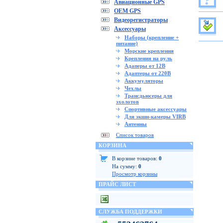
Авиационные GPS
OEM GPS
Видеорегистраторы
Аксессуары
Наборы (крепление +
питание)
Морские крепления
Крепления на руль
Адаперы от 12В
Адаптеры от 220В
Аккумуляторы
Чехлы
Трансдьюсеры для
эхолотов
Спортивные аксессуары
Для экшн-камеры VIRB
Антенны
Список товаров
КОРЗИНА
В корзине товаров:
0
На сумму:
0
Просмотр корзины
ПРАЙС ЛИСТ
СЛУЖБА ПОДДЕРЖКИ