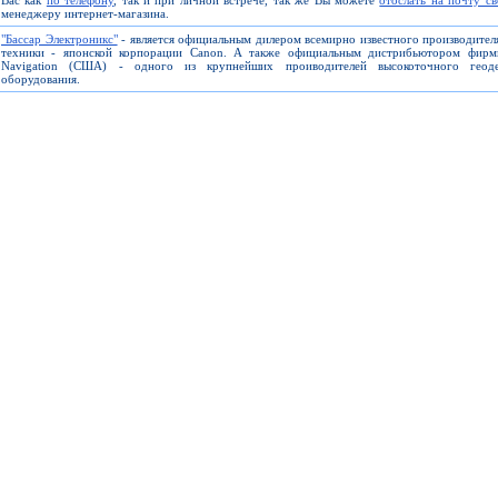
Вас как
по телефону
, так и при личной встрече, так же Вы можете
отослать на почту с
менеджеру интернет-магазина.
"Бассар Электроникс"
- является официальным дилером всемирно известного производите
техники - японской корпорации Canon. А также официальным дистрибьютором фирм
Navigation (США) - одного из крупнейших проиводителей высокоточного геоде
оборудования.