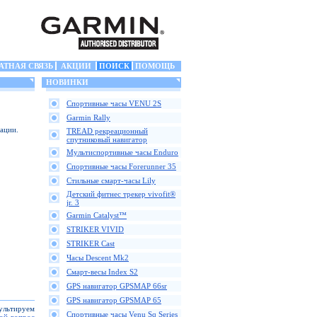
АТНАЯ СВЯЗЬ
АКЦИИ
ПОИСК
ПОМОЩЬ
НОВИНКИ
Спортивные часы VENU 2S
Garmin Rally
ации.
TREAD рекреационный
спутниковый навигатор
Мультиспортивные часы Enduro
Спортивные часы Forerunner 35
Стильные смарт-часы Lily
Детский фитнес трекер vivofit®
jr. 3
Garmin Catalyst™
STRIKER VIVID
STRIKER Cast
Часы Descent Mk2
Смарт-весы Index S2
GPS навигатор GPSMAP 66sr
GPS навигатор GPSMAP 65
сультируем
Спортивные часы Venu Sq Series