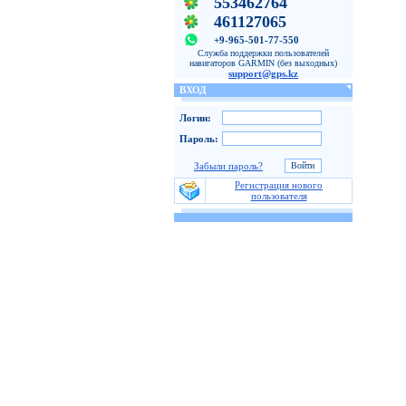
553462764
461127065
+9-965-501-77-550
Служба поддержки пользователей
навигаторов GARMIN (без выходных)
support@gps.kz
ВХОД
Логин:
Пароль:
Забыли пароль?
Регистрация нового
пользователя