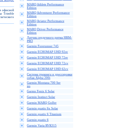
вой вопрос
MARQ Athlete Performance
Edition
ля офисной
MARQ Adventurer Performance
ы Trimble
Edition
зического
MARQ Aviator Performance
Edition
MARQ Driver Performance
Edition
Датчик сердечного ритма HRM-
PRO
Garmin Forerunner 745
Garmin ECHOMAP UHD 92sv
Garmin ECHOMAP UHD 72sv
Garmin ECHOMAP UHD 72cv
Garmin ECHOMAP UHD 62cv
Cистема трекинга и дрессировки
собак Alpha 200i
Garmin Montana 700 Ser
ies
Garmn Fenix 6 Solar
Garmin Instinct Solar
Garmin MARQ Golfer
Garmin quatix 6x Solar
Garmin quatix 6 Titanium
Garmin quatix 6
Garmin Varia RVR315