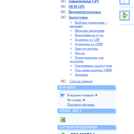
Авиационные GPS
OEM GPS
Видеорегистраторы
Аксессуары
Наборы (крепление +
питание)
Морские крепления
Крепления на руль
Адаперы от 12В
Адаптеры от 220В
Аккумуляторы
Чехлы
Трансдьюсеры для
эхолотов
Спортивные аксессуары
Для экшн-камеры VIRB
Антенны
Список товаров
КОРЗИНА
В корзине товаров:
0
На сумму:
0
Просмотр корзины
ПРАЙС ЛИСТ
СЛУЖБА ПОДДЕРЖКИ