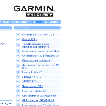
АТНАЯ СВЯЗЬ
АКЦИИ
ПОИСК
ПОМОЩЬ
НОВИНКИ
Спортивные часы VENU 2S
Garmin Rally
ации.
TREAD рекреационный
спутниковый навигатор
Мультиспортивные часы Enduro
Спортивные часы Forerunner 35
Стильные смарт-часы Lily
Детский фитнес трекер vivofit®
jr. 3
Garmin Catalyst™
STRIKER VIVID
STRIKER Cast
Часы Descent Mk2
Смарт-весы Index S2
GPS навигатор GPSMAP 66sr
GPS навигатор GPSMAP 65
сультируем
Спортивные часы Venu Sq Series