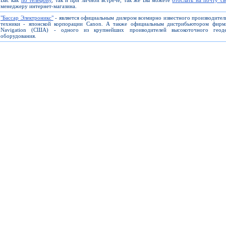
Вас как
по телефону
, так и при личной встрече, так же Вы можете
отослать на почту с
менеджеру интернет-магазина.
"Бассар Электроникс"
- является официальным дилером всемирно известного производите
техники - японской корпорации Canon. А также официальным дистрибьютором фирм
Navigation (США) - одного из крупнейших проиводителей высокоточного геоде
оборудования.