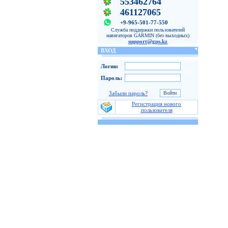
553462764
461127065
+9-965-501-77-550
Служба поддержки пользователей
навигаторов GARMIN (без выходных)
support@gps.kz
ВХОД
Логин:
Пароль:
Забыли пароль?
Регистрация нового
пользователя