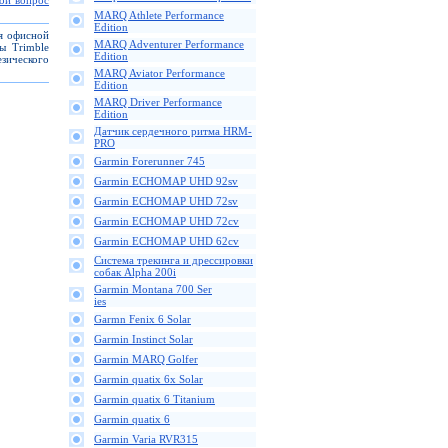
вой вопрос
MARQ Athlete Performance
Edition
ля офисной
MARQ Adventurer Performance
ы Trimble
Edition
зического
MARQ Aviator Performance
Edition
MARQ Driver Performance
Edition
Датчик сердечного ритма HRM-
PRO
Garmin Forerunner 745
Garmin ECHOMAP UHD 92sv
Garmin ECHOMAP UHD 72sv
Garmin ECHOMAP UHD 72cv
Garmin ECHOMAP UHD 62cv
Cистема трекинга и дрессировки
собак Alpha 200i
Garmin Montana 700 Ser
ies
Garmn Fenix 6 Solar
Garmin Instinct Solar
Garmin MARQ Golfer
Garmin quatix 6x Solar
Garmin quatix 6 Titanium
Garmin quatix 6
Garmin Varia RVR315