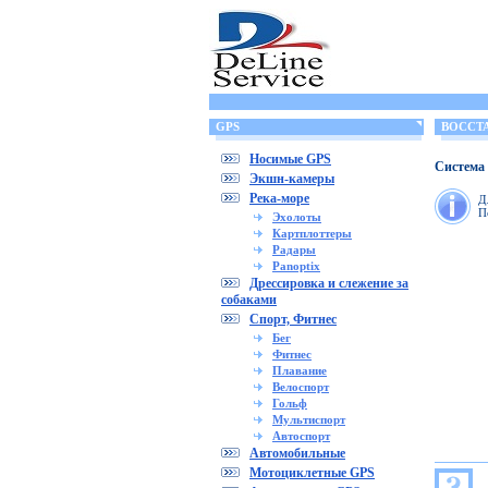
GPS
ВОССТА
Носимые GPS
Система 
Экшн-камеры
Река-море
Д
П
Эхолоты
Картплоттеры
Радары
Panoptix
Дрессировка и слежение за
собаками
Спорт, Фитнес
Бег
Фитнес
Плавание
Велоспорт
Гольф
Мультиспорт
Автоспорт
Автомобильные
Мотоциклетные GPS