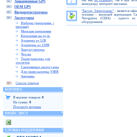
Вас как
по телефону
, так и при ли
Авиационные GPS
менеджеру интернет-магазина.
OEM GPS
"Бассар Электроникс"
- является офи
Видеорегистраторы
техники - японской корпорации C
Аксессуары
Navigation (США) - одного из 
оборудования.
Наборы (крепление +
питание)
Морские крепления
Крепления на руль
Адаперы от 12В
Адаптеры от 220В
Аккумуляторы
Чехлы
Трансдьюсеры для
эхолотов
Спортивные аксессуары
Для экшн-камеры VIRB
Антенны
Список товаров
КОРЗИНА
В корзине товаров:
0
На сумму:
0
Просмотр корзины
ПРАЙС ЛИСТ
СЛУЖБА ПОДДЕРЖКИ