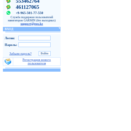
553462764
461127065
+9-965-501-77-550
Служба поддержки пользователей
навигаторов GARMIN (без выходных)
support@gps.kz
ВХОД
Логин:
Пароль:
Забыли пароль?
Регистрация нового
пользователя