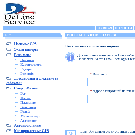
ГЛАВНАЯ
НОВОСТИ
GPS
ВОССТАНОВЛЕНИЕ ПАРОЛЯ
Носимые GPS
Система восстановления пароля.
Экшн-камеры
Река-море
Для восстановления пароля Вам необхо
После чего на этот email Вам будет вы
Эхолоты
Картплоттеры
Радары
Panoptix
*
Ваш логин:
Дрессировка и слежение за
собаками
Спорт, Фитнес
*
Адрес электронной почты (em
Бег
Фитнес
Плавание
Велоспорт
Гольф
Мультиспорт
Автоспорт
Автомобильные
Мотоциклетные GPS
Если Вас заинтересует эта информа