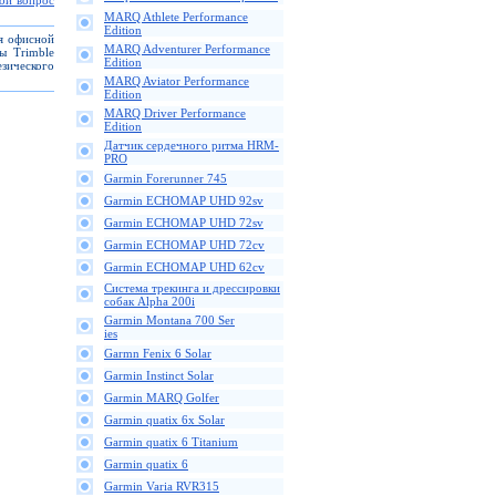
вой вопрос
MARQ Athlete Performance
Edition
ля офисной
MARQ Adventurer Performance
ы Trimble
Edition
зического
MARQ Aviator Performance
Edition
MARQ Driver Performance
Edition
Датчик сердечного ритма HRM-
PRO
Garmin Forerunner 745
Garmin ECHOMAP UHD 92sv
Garmin ECHOMAP UHD 72sv
Garmin ECHOMAP UHD 72cv
Garmin ECHOMAP UHD 62cv
Cистема трекинга и дрессировки
собак Alpha 200i
Garmin Montana 700 Ser
ies
Garmn Fenix 6 Solar
Garmin Instinct Solar
Garmin MARQ Golfer
Garmin quatix 6x Solar
Garmin quatix 6 Titanium
Garmin quatix 6
Garmin Varia RVR315