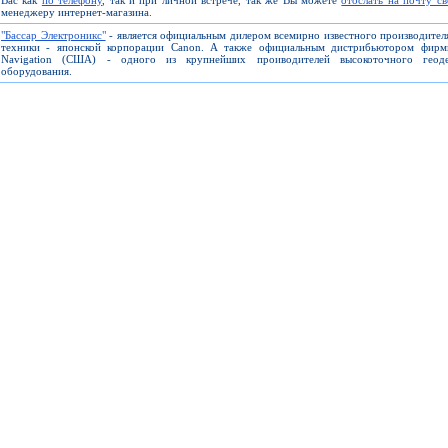
Вас как
по телефону
, так и при личной встрече, так же Вы можете
отослать на почту с
менеджеру интернет-магазина.
"Бассар Электроникс"
- является официальным дилером всемирно известного производите
техники - японской корпорации Canon. А также официальным дистрибьютором фирм
Navigation (США) - одного из крупнейших проиводителей высокоточного геоде
оборудования.