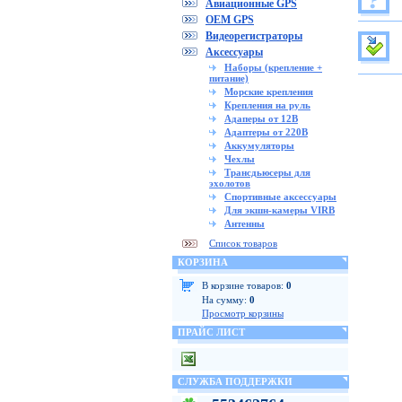
Авиационные GPS
OEM GPS
Видеорегистраторы
Аксессуары
Наборы (крепление +
питание)
Морские крепления
Крепления на руль
Адаперы от 12В
Адаптеры от 220В
Аккумуляторы
Чехлы
Трансдьюсеры для
эхолотов
Спортивные аксессуары
Для экшн-камеры VIRB
Антенны
Список товаров
КОРЗИНА
В корзине товаров:
0
На сумму:
0
Просмотр корзины
ПРАЙС ЛИСТ
СЛУЖБА ПОДДЕРЖКИ