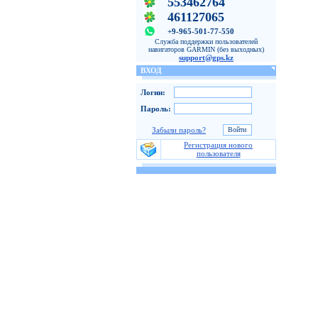
553462764
461127065
+9-965-501-77-550
Служба поддержки пользователей
навигаторов GARMIN (без выходных)
support@gps.kz
ВХОД
Логин:
Пароль:
Забыли пароль?
Регистрация нового
пользователя