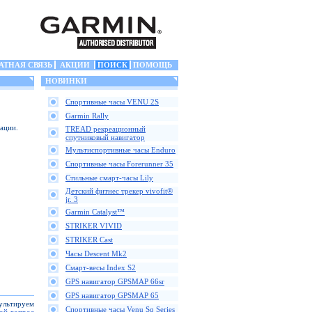
АТНАЯ СВЯЗЬ
АКЦИИ
ПОИСК
ПОМОЩЬ
НОВИНКИ
Спортивные часы VENU 2S
Garmin Rally
ации.
TREAD рекреационный
спутниковый навигатор
Мультиспортивные часы Enduro
Спортивные часы Forerunner 35
Стильные смарт-часы Lily
Детский фитнес трекер vivofit®
jr. 3
Garmin Catalyst™
STRIKER VIVID
STRIKER Cast
Часы Descent Mk2
Смарт-весы Index S2
GPS навигатор GPSMAP 66sr
GPS навигатор GPSMAP 65
сультируем
Спортивные часы Venu Sq Series