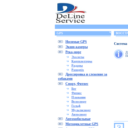
GPS
ВОССТА
Носимые GPS
Система 
Экшн-камеры
Река-море
Д
П
Эхолоты
Картплоттеры
Радары
Panoptix
Дрессировка и слежение за
собаками
Спорт, Фитнес
Бег
Фитнес
Плавание
Велоспорт
Гольф
Мультиспорт
Автоспорт
Автомобильные
Мотоциклетные GPS