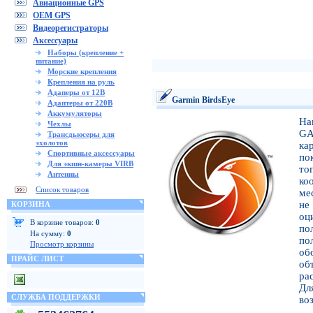
Авиационные GPS
OEM GPS
Видеорегистраторы
Аксессуары
Наборы (крепление +
питание)
Морские крепления
Крепления на руль
Адаперы от 12В
Garmin BirdsEye
Адаптеры от 220В
Аккумуляторы
На
Чехлы
GA
Трансдьюсеры для
эхолотов
ка
Спортивные аксессуары
по
Для экшн-камеры VIRB
то
Антенны
ко
Список товаров
ме
не
КОРЗИНА
оц
В корзине товаров:
0
по
На сумму:
0
по
Просмотр корзины
об
ПРАЙС ЛИСТ
об
ра
Дл
СЛУЖБА ПОДДЕРЖКИ
во