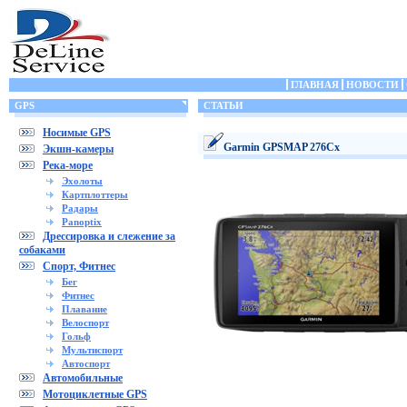
ГЛАВНАЯ
НОВОСТИ
GPS
СТАТЬИ
Носимые GPS
Garmin GPSMAP 276Cx
Экшн-камеры
Река-море
Эхолоты
Картплоттеры
Радары
Panoptix
Дрессировка и слежение за
собаками
Спорт, Фитнес
Бег
Фитнес
Плавание
Велоспорт
Гольф
Мультиспорт
Автоспорт
Автомобильные
Мотоциклетные GPS