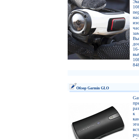
Эк
10
пе
на
из
ча
за
Вы
до
16
вы
10
84
Обзор Garmin GLO
Ga
пр
ра
к 
ка
эт
вс
ро