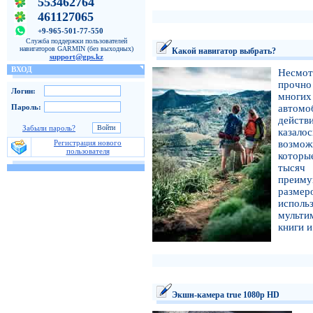
553462764
461127065
+9-965-501-77-550
Служба поддержки пользователей
навигаторов GARMIN (без выходных)
Какой навигатор выбрать?
support@gps.kz
ВХОД
Несмот
прочно
Логин:
многих
Пароль:
автом
действ
Забыли пароль?
казало
Регистрация нового
возмож
пользователя
которы
тысяч
преиму
размер
исполь
мульти
книги и
Экшн-камера true 1080p HD