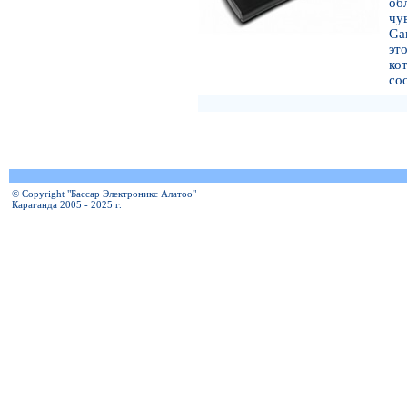
о
чу
Ga
эт
к
со
© Copyright "Бассар Электроникс Алатоо"
Караганда 2005 - 2025 г.