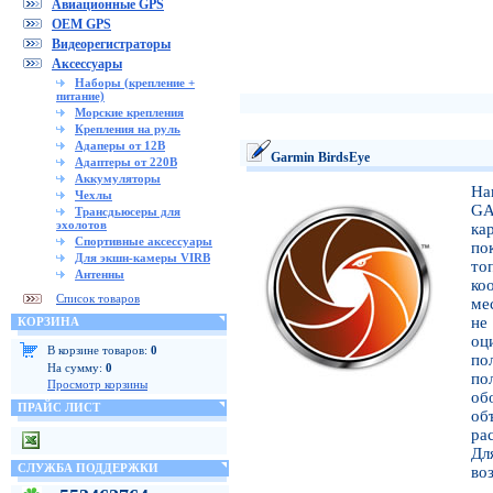
Авиационные GPS
OEM GPS
Видеорегистраторы
Аксессуары
Наборы (крепление +
питание)
Морские крепления
Крепления на руль
Адаперы от 12В
Garmin BirdsEye
Адаптеры от 220В
Аккумуляторы
На
Чехлы
GA
Трансдьюсеры для
эхолотов
ка
Спортивные аксессуары
по
Для экшн-камеры VIRB
то
Антенны
ко
Список товаров
ме
не
КОРЗИНА
оц
В корзине товаров:
0
по
На сумму:
0
по
Просмотр корзины
об
ПРАЙС ЛИСТ
об
ра
Дл
СЛУЖБА ПОДДЕРЖКИ
во