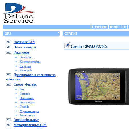
ГЛАВНАЯ
НОВОСТИ
GPS
СТАТЬИ
Носимые GPS
Garmin GPSMAP 276Cx
Экшн-камеры
Река-море
Эхолоты
Картплоттеры
Радары
Panoptix
Дрессировка и слежение за
собаками
Спорт, Фитнес
Бег
Фитнес
Плавание
Велоспорт
Гольф
Мультиспорт
Автоспорт
Автомобильные
Мотоциклетные GPS