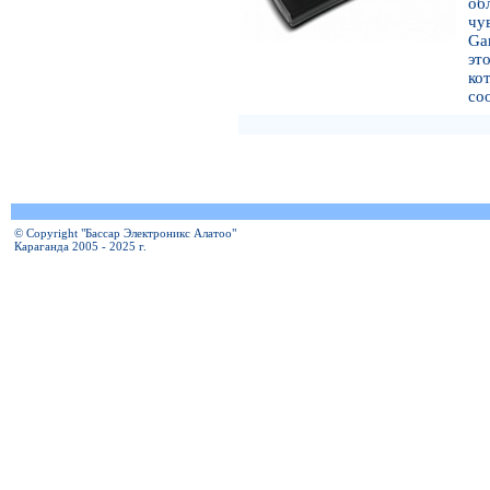
о
чу
Ga
эт
к
со
© Copyright "Бассар Электроникс Алатоо"
Караганда 2005 - 2025 г.