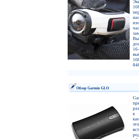
Эк
10
пе
на
из
ча
за
Вы
до
16
вы
10
84
Обзор Garmin GLO
Ga
пр
ра
к 
ка
эт
вс
ро