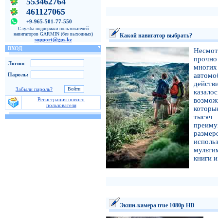
553462764
461127065
+9-965-501-77-550
Служба поддержки пользователей
навигаторов GARMIN (без выходных)
Какой навигатор выбрать?
support@gps.kz
ВХОД
Несмот
прочно
Логин:
многих
Пароль:
автом
действ
Забыли пароль?
казало
Регистрация нового
возмож
пользователя
которы
тысяч
преиму
размер
исполь
мульти
книги и
Экшн-камера true 1080p HD