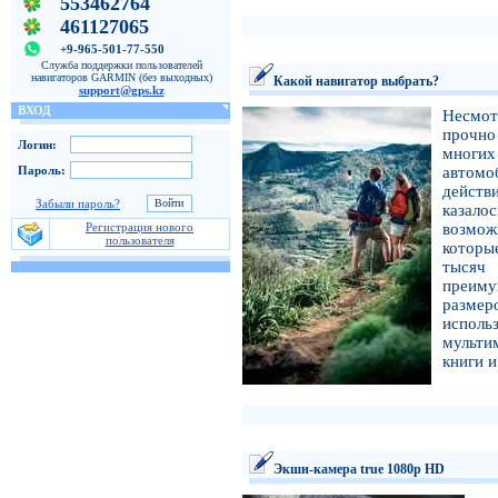
553462764
461127065
+9-965-501-77-550
Служба поддержки пользователей
навигаторов GARMIN (без выходных)
Какой навигатор выбрать?
support@gps.kz
ВХОД
Несмот
прочно
Логин:
многих
Пароль:
автом
действ
Забыли пароль?
казало
Регистрация нового
возмож
пользователя
которы
тысяч
преиму
размер
исполь
мульти
книги и
Экшн-камера true 1080p HD