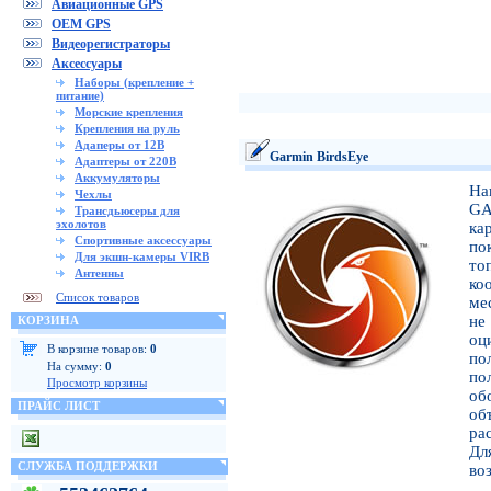
Авиационные GPS
OEM GPS
Видеорегистраторы
Аксессуары
Наборы (крепление +
питание)
Морские крепления
Крепления на руль
Адаперы от 12В
Garmin BirdsEye
Адаптеры от 220В
Аккумуляторы
На
Чехлы
GA
Трансдьюсеры для
эхолотов
ка
Спортивные аксессуары
по
Для экшн-камеры VIRB
то
Антенны
ко
Список товаров
ме
не
КОРЗИНА
оц
В корзине товаров:
0
по
На сумму:
0
по
Просмотр корзины
об
ПРАЙС ЛИСТ
об
ра
Дл
СЛУЖБА ПОДДЕРЖКИ
во