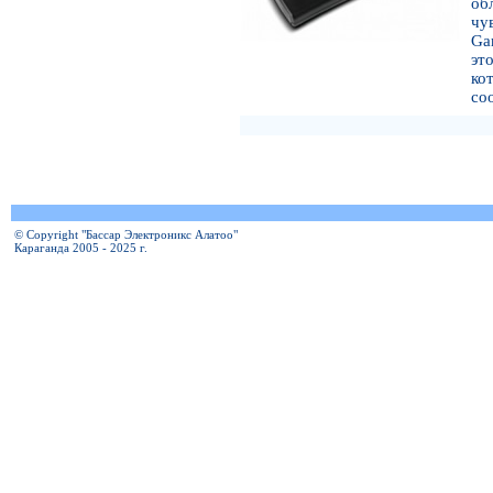
о
чу
Ga
эт
к
со
© Copyright "Бассар Электроникс Алатоо"
Караганда 2005 - 2025 г.