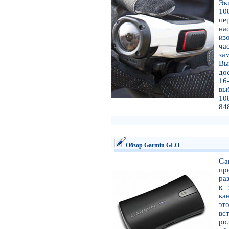
Эк
10
пе
на
из
ча
за
Вы
до
16
вы
10
84
Обзор Garmin GLO
Ga
пр
ра
к 
ка
эт
вс
ро