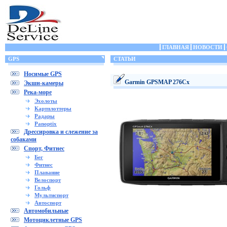
ГЛАВНАЯ
НОВОСТИ
GPS
СТАТЬИ
Носимые GPS
Garmin GPSMAP 276Cx
Экшн-камеры
Река-море
Эхолоты
Картплоттеры
Радары
Panoptix
Дрессировка и слежение за
собаками
Спорт, Фитнес
Бег
Фитнес
Плавание
Велоспорт
Гольф
Мультиспорт
Автоспорт
Автомобильные
Мотоциклетные GPS