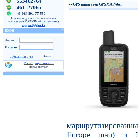
553462764
GPS навигатор GPSMAP 66sr
461127065
+9-965-501-77-550
Служба поддержки пользователей
навигаторов GARMIN (без выходных)
support@gps.kz
ВХОД
Логин:
Пароль:
Забыли пароль?
Регистрация нового
пользователя
маршрутизированн
Europe map) и б