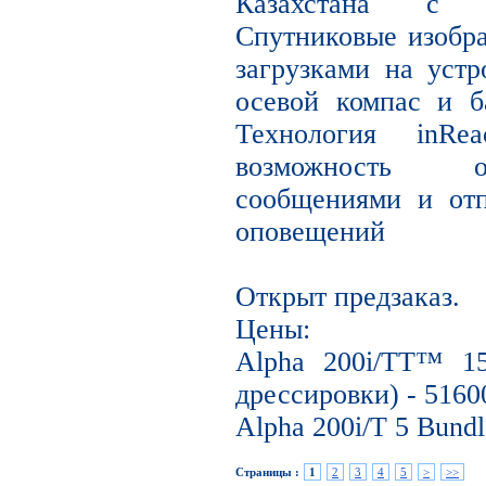
Казахстана с о
Спутниковые изобр
загрузками на устр
осевой компас и б
Технология inR
возможность о
сообщениями и от
оповещений
Открыт предзаказ.
Цены:
Alpha 200i/TT™ 1
дрессировки) - 5160
Alpha 200i/T 5 Bundl
Страницы :
1
2
3
4
5
>
>>