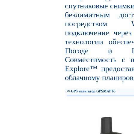
спутниковые снимки 
безлимитным дос
посредством W
подключение чер
технологии обесп
Погоде и Гео
Совместимость с 
Explore™ предоста
облачному планиро
GPS навигатор GPSMAP 65