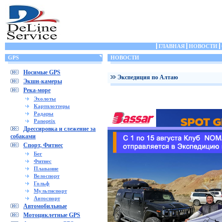
ГЛАВНАЯ
НОВОСТИ
GPS
НОВОСТИ
Носимые GPS
Экспедиция по Алтаю
Экшн-камеры
Река-море
Эхолоты
Картплоттеры
Радары
Panoptix
Дрессировка и слежение за
собаками
Спорт, Фитнес
Бег
Фитнес
Плавание
Велоспорт
Гольф
Мультиспорт
Автоспорт
Автомобильные
Мотоциклетные GPS