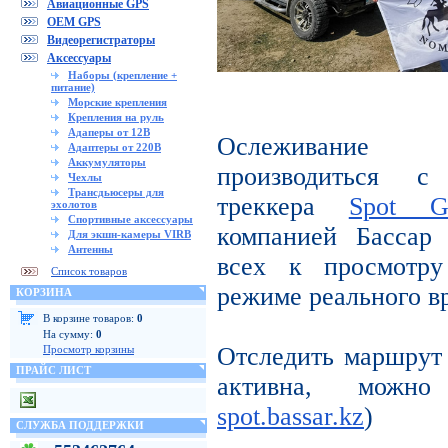
Авиационные GPS
OEM GPS
Видеорегистраторы
Аксессуары
Наборы (крепление +
питание)
Морские крепления
Крепления на руль
Адаперы от 12В
Ослеживание 
Адаптеры от 220В
Аккумуляторы
производиться с
Чехлы
Трансдьюсеры для
треккера
Spot 
эхолотов
Спортивные аксессуары
компанией Бассар
Для экшн-камеры VIRB
Антенны
всех к просмотру
Список товаров
режиме реального в
КОРЗИНА
В корзине товаров:
0
На сумму:
0
Отследить маршру
Просмотр корзины
ПРАЙС ЛИСТ
активна, можн
spot.bassar.kz
)
СЛУЖБА ПОДДЕРЖКИ