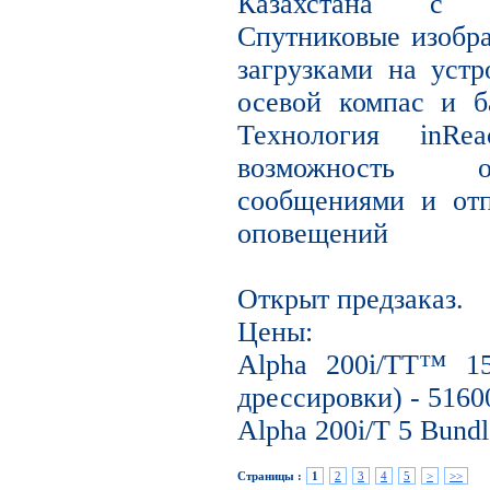
Казахстана с о
Спутниковые изобр
загрузками на устр
осевой компас и б
Технология inR
возможность о
сообщениями и от
оповещений
Открыт предзаказ.
Цены:
Alpha 200i/TT™ 1
дрессировки) - 5160
Alpha 200i/T 5 Bundl
Страницы :
1
2
3
4
5
>
>>