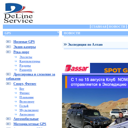
ГЛАВНАЯ
НОВОСТИ
GPS
НОВОСТИ
Носимые GPS
Экспедиция по Алтаю
Экшн-камеры
Река-море
Эхолоты
Картплоттеры
Радары
Panoptix
Дрессировка и слежение за
собаками
Спорт, Фитнес
Бег
Фитнес
Плавание
Велоспорт
Гольф
Мультиспорт
Автоспорт
Автомобильные
Мотоциклетные GPS