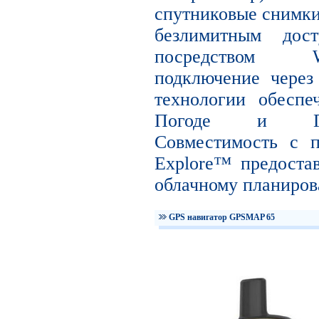
спутниковые снимки 
безлимитным дос
посредством W
подключение чер
технологии обесп
Погоде и Гео
Совместимость с 
Explore™ предоста
облачному планиро
GPS навигатор GPSMAP 65