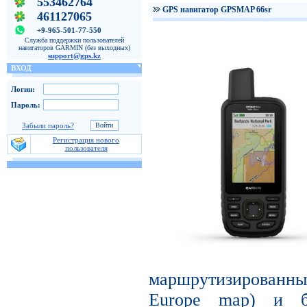
553462764
GPS навигатор GPSMAP 66sr
461127065
+9-965-501-77-550
Служба поддержки пользователей
навигаторов GARMIN (без выходных)
support@gps.kz
ВХОД
Логин:
Пароль:
Забыли пароль?
Регистрация нового
пользователя
маршрутизированн
Europe map) и б