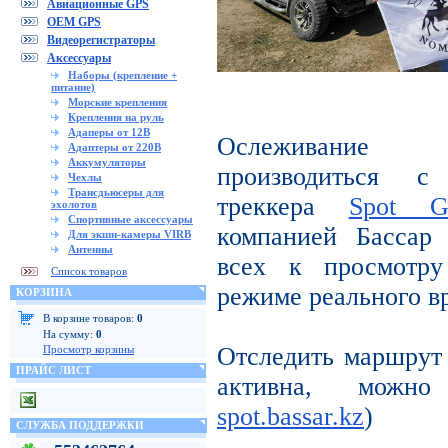
Авиационные GPS
OEM GPS
Видеорегистраторы
Аксессуары
Наборы (крепление +
питание)
Морские крепления
Крепления на руль
Адаперы от 12В
Ослеживание 
Адаптеры от 220В
Аккумуляторы
производиться с
Чехлы
Трансдьюсеры для
треккера
Spot 
эхолотов
Спортивные аксессуары
компанией Бассар
Для экшн-камеры VIRB
Антенны
всех к просмотру
Список товаров
режиме реального в
КОРЗИНА
В корзине товаров:
0
На сумму:
0
Отследить маршру
Просмотр корзины
ПРАЙС ЛИСТ
активна, можн
spot.bassar.kz
)
СЛУЖБА ПОДДЕРЖКИ