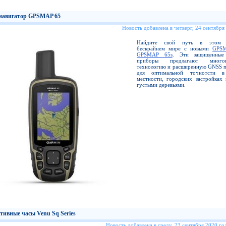
навигатор GPSMAP 65
Новость добавлена в четверг, 24 сентября
Найдите свой путь в этом 
бескрайнем мире с новыми
GPS
GPSMAP 65s
. Эти защищенные
приборы предлагают многок
технологию и расширенную GNSS 
для оптимальной точнотсти в
местности, городских застройках 
густыми деревьями.
тивные часы Venu Sq Series
Новость добавлена в среду, 23 сентября 2020 год