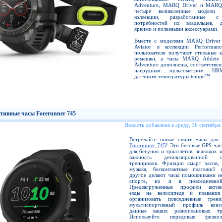
Adventure, MARQ Driver и MARQ 
четыре великолепные модели
коллекции, разработанные 
потребностей их владельцев, 
яркими и полезными аксессуарами.
Вместе с моделями MARQ Drive
Aviator в коллекции Performanc
пользователи получают стильные к
ремешки, а часы MARQ Athlet
Adventure дополнены, соответстве
нагрудным пульсометром HR
датчиком температуры tempe™.
тивные часы Forerunner 745
Новость добавлена в среду, 16 сентября
Встречайте новые смарт часы для 
Forerunner 745
! Эти беговые GPS ча
для бегунов и триатлетов, знающих 
важность детализированной ст
тренировок. Функции смарт часов, 
музыка, бесконтактные платежи1
другое делают часы помощниками не
спорте, но и в повседневно
Предзагруженные профили активн
езды на велосипеде и плавания
организовать повседневные трен
мультиспортивный профиль консо
данные ваших разноплановых тре
Используйте передовые физиоло