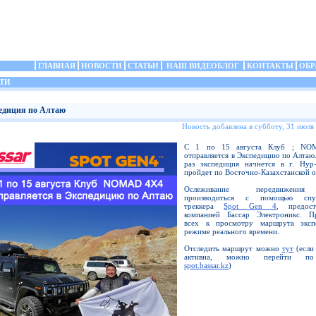
ГЛАВНАЯ
НОВОСТИ
СТАТЬИ
НАШ ВИДЕОБЛОГ
КОНТАКТЫ
ОБР
ТИ
едиция по Алтаю
Новость добавлена в субботу, 31 июля
С 1 по 15 августа Клуб ; N
отправляется в Экспедицию по Алтаю.
раз экспедиция начнется в г. Нур
пройдет по Восточно-Казахстанской о
Ослеживание передвижени
производиться с помощью спут
треккера
Spot Gen 4
, предост
компанией Бассар Электроникс. П
всех к просмотру маршрута эксп
режиме реального времени.
Отследить маршрут можно
тут
(если
активна, можно перейти по
spot.bassar.kz
)