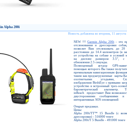
n Alpha 200i
Новость добавлена во вторник, 11 августа
NEW !!!
Garmin Alpha 200i
- это п
отслеживания и дрессировки собак
позволит Вам отслеживать до 20
расстоянии до 14.4 километров (в з
от устройства на собаке и условий 
на дисплее размером 3.5”, с 
обновления 2.5 секунды.
Полноценный аутдор GPS-нави
помощью которого Вы также получите
премиальным навигационным функция
таким как предзагруженные карты Ка
охотничьими угодьями, Спут
изображения BirdsEye с прямыми заг
устройство и встроенный трех-осево
барометрический альтиметр. Те
inReach предоставит Вам возможнос
двусторонними сообщениями и 
интерактивных SOS оповещений
Открыт предзаказ.
Цены:
Alpha 200i/TT™ 15 Bundle (с воз
дрессировки) - 516000 тенге
Alpha 200i/T 5 Bundle - 491000 тенге