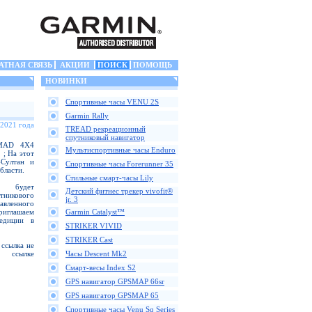
АТНАЯ СВЯЗЬ
АКЦИИ
ПОИСК
ПОМОЩЬ
НОВИНКИ
Спортивные часы VENU 2S
Garmin Rally
 2021 года
TREAD рекреационный
спутниковый навигатор
OMAD 4X4
Мультиспортивные часы Enduro
 ; На этот
-Султан и
Спортивные часы Forerunner 35
бласти.
Стильные смарт-часы Lily
я будет
Детский фитнес трекер vivofit®
никового
jr. 3
авленного
риглашаем
Garmin Catalyst™
едиции в
STRIKER VIVID
STRIKER Cast
 ссылка не
 ссылке
Часы Descent Mk2
Смарт-весы Index S2
GPS навигатор GPSMAP 66sr
GPS навигатор GPSMAP 65
Спортивные часы Venu Sq Series