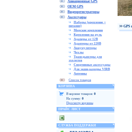
Авиационные GPS
OEM GPS
Видеорегистраторы
Аксессуары
Наборы (крепление +
питание)
GPS 
Морские крепления
Крепления на руль
Адаперы от 12В
Адаптеры от 220В
Аккумуляторы
Чехлы
Трансдьюсеры для
эхолотов
Спортивные аксессуары
Для экшн-камеры VIRB
Антенны
Список товаров
КОРЗИНА
В корзине товаров:
0
На сумму:
0
Просмотр корзины
ПРАЙС ЛИСТ
СЛУЖБА ПОДДЕРЖКИ