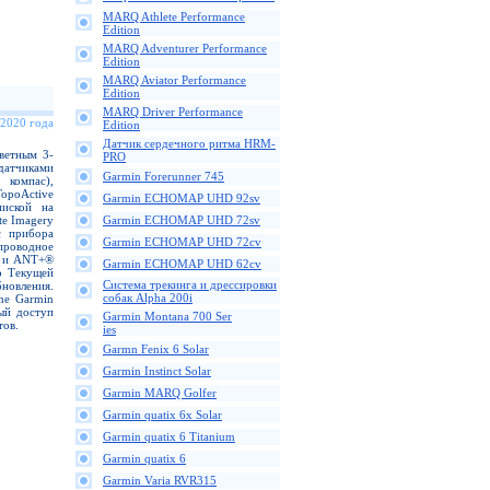
MARQ Athlete Performance
Edition
MARQ Adventurer Performance
Edition
MARQ Aviator Performance
Edition
MARQ Driver Performance
 2020 года
Edition
Датчик сердечного ритма HRM-
ветным 3-
PRO
тчиками
Garmin Forerunner 745
омпас),
opoActive
Garmin ECHOMAP UHD 92sv
пиской на
te Imagery
Garmin ECHOMAP UHD 72sv
с прибора
Garmin ECHOMAP UHD 72cv
оводное
 и ANT+®
Garmin ECHOMAP UHD 62cv
о Текущей
Cистема трекинга и дрессировки
вления.
собак Alpha 200i
he Garmin
ый доступ
Garmin Montana 700 Ser
тов.
ies
Garmn Fenix 6 Solar
Garmin Instinct Solar
Garmin MARQ Golfer
Garmin quatix 6x Solar
Garmin quatix 6 Titanium
Garmin quatix 6
Garmin Varia RVR315