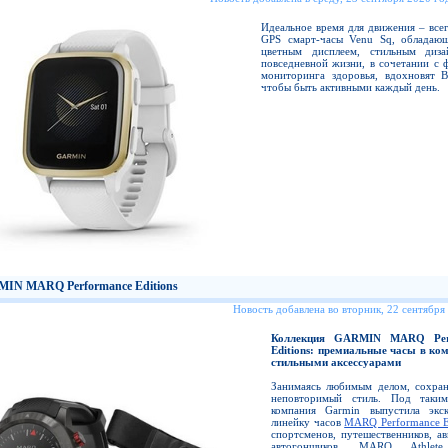
Идеальное время для движения – все
GPS смарт-часы Venu Sq, обладаю
цветным дисплеем, стильным диз
повседневной жизни, в сочетании с 
мониторинга здоровья, вдохновят В
чтобы быть активными каждый день.
IN MARQ Performance Editions
Новость добавлена во вторник, 22 сентября
Коллекция GARMIN MARQ Per
Editions: премиальные часы в ком
стильными аксессуарами
Занимаясь любимым делом, сохран
неповторимый стиль. Под таки
компания Garmin выпустила экс
линейку часов
MARQ Performance E
спортсменов, путешественников, а
автогонщиков. MARQ Athlet