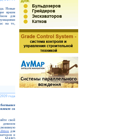
гда. Новые
щие ярким
айном для
функциями
ас на то,
 2020 года
formance
плекте со
яйте свой
м девизом
клюзивную
dition
для
виаторов и
e, MARQ