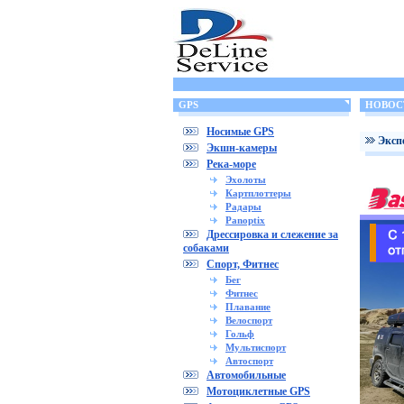
GPS
НОВОС
Носимые GPS
Эксп
Экшн-камеры
Река-море
Эхолоты
Картплоттеры
Радары
Panoptix
Дрессировка и слежение за
собаками
Спорт, Фитнес
Бег
Фитнес
Плавание
Велоспорт
Гольф
Мультиспорт
Автоспорт
Автомобильные
Мотоциклетные GPS