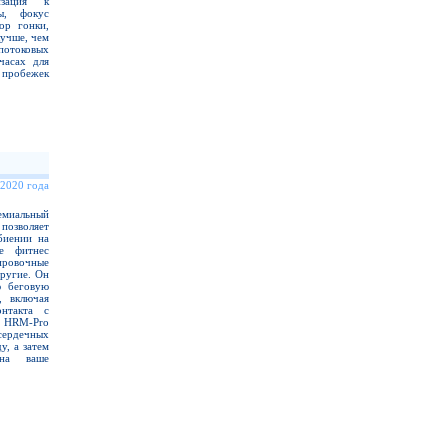
изация к
ы, фокус
ор гонки,
лучше, чем
 потоковых
часах для
я пробежек
 2020 года
миальный
зволяет
биении на
е фитнес
ровочные
другие. Он
ю беговую
, включая
онтакта с
. HRM-Pro
ердечных
у, а затем
 на ваше