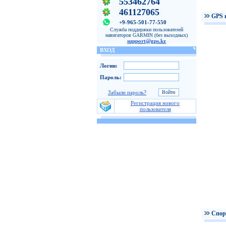
553462764
461127065
GPS 
+9-965-501-77-550
Служба поддержки пользователей
навигаторов GARMIN (без выходных)
support@gps.kz
ВХОД
Логин:
Пароль:
Забыли пароль?
Регистрация нового
пользователя
Спор