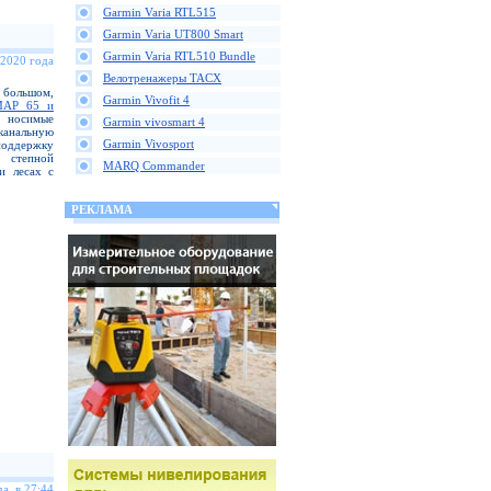
Garmin Varia RTL515
Garmin Varia UT800 Smart
Garmin Varia RTL510 Bundle
 2020 года
Велотренажеры TACX
большом,
Garmin Vivofit 4
MAP 65 и
 носимые
Garmin vivosmart 4
анальную
Garmin Vivosport
поддержку
 степной
MARQ Commander
и лесах с
РЕКЛАМА
а, в 27:44