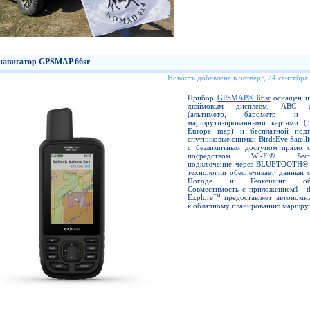
навигатор GPSMAP 66sr
Новость добавлена в четверг, 24 сентября
Прибор
GPSMAP® 66sr
оснащен ц
дюймовым дисплеем, ABC да
(альтиметр, барометр и к
маршрутизированными картами (T
Europe map) и бесплатной под
спутниковые снимки BirdsEye Satelli
с безлимитным доступом прямо 
посредством Wi-Fi®. Беспр
подключение через BLUETOOTH®
технологии обеспечивает даннын 
Погоде и Геокешинг обно
Совместимость с приложением1 t
Explore™ предоставляет автономн
к облачному планированию маршру