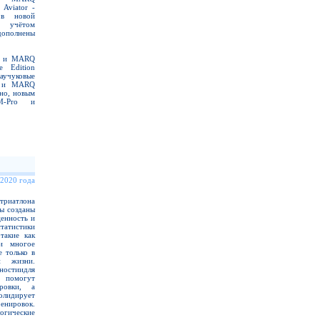
Aviator -
 в новой
с учётом
дополнены
r и MARQ
e Edition
аучуковые
e и MARQ
нно, новым
M-Pro и
 2020 года
триатлона
сы созданы
ценность и
атистики
такие как
 и многое
 только в
й жизни.
остиидля
 помогут
ировки, а
лидирует
нировок.
гические