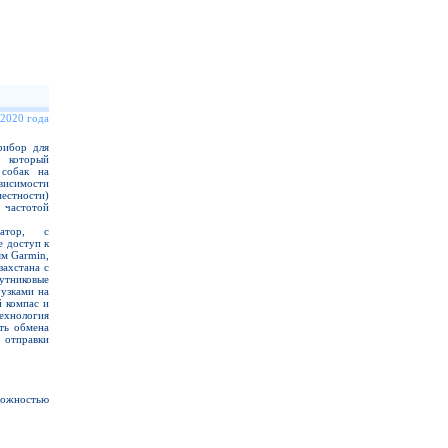
 2020 года
рибор для
, который
 собак на
ависимости
местности)
частотой
гатор, с
 доступ к
м Garmin,
захстана с
никовые
рузками на
й компас и
хнология
ть обмена
отправки
можностью