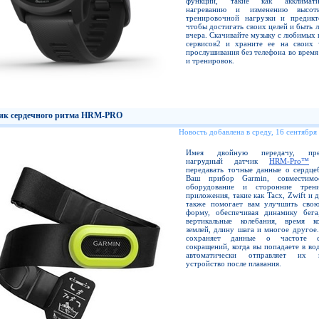
функции, такие как акклимат
нагреванию и изменению высот
тренировочной нагрузки и предикт
чтобы достигать своих целей и быть 
вчера. Скачивайте музыку с любимых
сервисов2 и храните ее на своих 
прослушивания без телефона во врем
и тренировок.
ик сердечного ритма HRM-PRO
Новость добавлена в среду, 16 сентября
Имея двойную передачу, пре
нагрудный датчик
HRM-Pro™
по
передавать точные данные о сердце
Ваш прибор Garmin, совместимо
оборудование и сторонние трени
приложения, такие как Tacx, Zwift и 
также помогает вам улучшить сво
форму, обеспечивая динамику бега
вертикальные колебания, время к
землей, длину шага и многое другое
сохраняет данные о частоте с
сокращений, когда вы попадаете в вод
автоматически отправляет их
устройство после плавания.