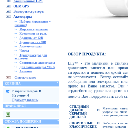
Авиационные GPS
OEM GPS
Видеорегистраторы
Аксессуары
Наборы (крепление +
питание)
Морские крепления
Крепления на руль
Адаперы от 12В
Адаптеры от 220В
Аккумуляторы
Чехлы
ОБЗОР ПРОДУКТА:
Трансдьюсеры для
эхолотов
Спортивные аксессуары
Lily™ - это маленьки е стильн
Для экшн-камеры VIRB
движением запястья или прико
Антенны
загорается и появляется яркий се
не используется. Всегда оставай
Список товаров
сообщения или электронные пис
КОРЗИНА
прямо на Ваше запястье. Эти 
сердцебиение, уровень энергии в 
В корзине товаров:
0
На сумму:
0
помочь Вам поддерживать свой с
Просмотр корзины
ПРАЙС ЛИСТ
СТИЛЬНЫЙ
Маленькие, стил
ДИЗАЙН И
узором на линзе
СКРЫТЫЙ
сенсорным диспл
ДИСПЛЕЙ
СЛУЖБА ПОДДЕРЖКИ
СПОРТИВНЫЕ И
Выберите класси
КЛАССИЧЕСКИЕ
отделки металла