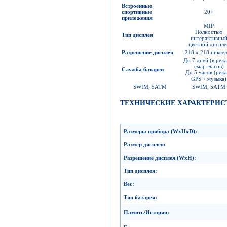
Встроенные
спортивные
20+
приложения
MIP
Полностью
Тип дисплея
интерактивны
цветной диспле
Разрешение дисплея
218 x 218 пиксе
До 7 дней (в реж
смартчасов)
Служба батареи
До 5 часов (реж
GPS + музыка)
SWIM, 5ATM
SWIM, 5ATM
ТЕХНИЧЕСКИЕ ХАРАКТЕРИС
Размеры прибора
(WxHxD):
Размер дисплея
:
Разрешение дисплея
(WxH):
Тип дисплея
:
Вес
:
Тип батареи
:
Память
/
История
: