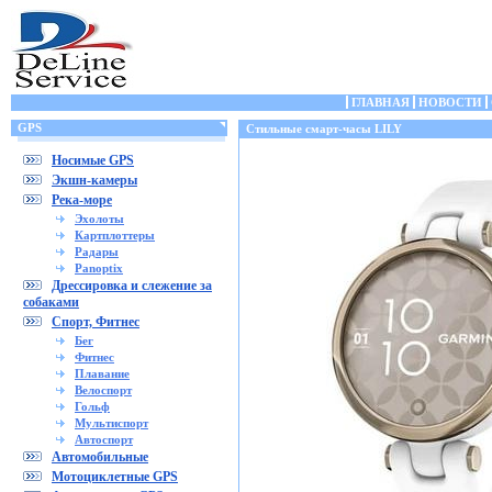
ГЛАВНАЯ
НОВОСТИ
GPS
Стильные смарт-часы LILY
Носимые GPS
Экшн-камеры
Река-море
Эхолоты
Картплоттеры
Радары
Panoptix
Дрессировка и слежение за
собаками
Спорт, Фитнес
Бег
Фитнес
Плавание
Велоспорт
Гольф
Мультиспорт
Автоспорт
Автомобильные
Мотоциклетные GPS