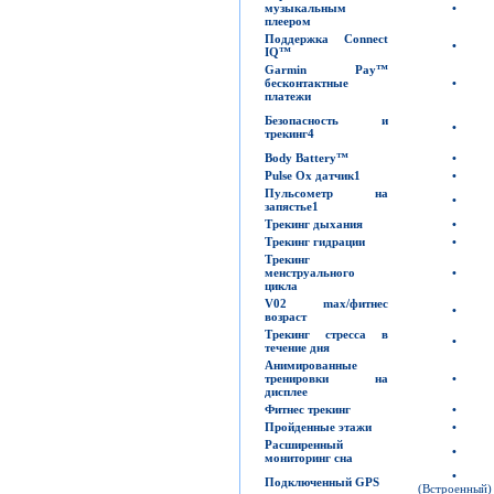
музыкальным
•
плеером
Поддержка
Connect
•
IQ™
Garmin Pay™
бесконтактные
•
платежи
Безопасность и
•
трекинг
4
Body Battery™
•
Pulse Ox
датчик
1
•
Пульсометр на
•
запястье
1
Трекинг дыхания
•
Трекинг гидрации
•
Трекинг
менструального
•
цикла
V02 max/
фитнес
•
возраст
Трекинг стресса в
•
течение дня
Анимированные
тренировки на
•
дисплее
Фитнес трекинг
•
Пройденные этажи
•
Расширенный
•
мониторинг сна
•
Подключенный
GPS
(Встроенный)