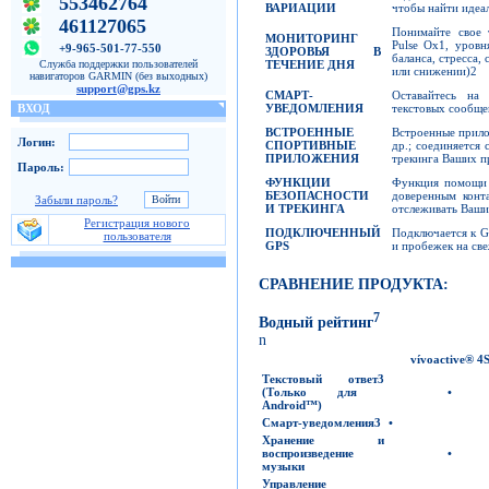
553462764
ВАРИАЦИИ
чтобы найти идеа
461127065
Понимайте свое 
МОНИТОРИНГ
Pulse Ox1, уровн
+9-965-501-77-550
ЗДОРОВЬЯ В
баланса, стресса,
Служба поддержки пользователей
ТЕЧЕНИЕ ДНЯ
или снижении)2
навигаторов GARMIN (без выходных)
support@gps.kz
СМАРТ-
Оставайтесь на
ВХОД
УВЕДОМЛЕНИЯ
текстовых сообще
ВСТРОЕННЫЕ
Встроенные прило
Логин:
СПОРТИВНЫЕ
др.; соединяется
ПРИЛОЖЕНИЯ
трекинга Ваших пр
Пароль:
ФУНКЦИИ
Функция помощи 
БЕЗОПАСНОСТИ
доверенным конт
Забыли пароль?
И ТРЕКИНГА
отслеживать Ваши
Регистрация нового
ПОДКЛЮЧЕННЫЙ
Подключается к G
пользователя
GPS
и пробежек на све
СРАВНЕНИЕ ПРОДУКТА:
7
Водный рейтинг
n
vívoactive
®
4
Текстовый ответ
3
(
Только для
•
Android™)
Смарт-уведомления
3
•
Хранение и
воспроизведение
•
музыки
Управление