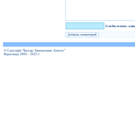
Я человек!
Если Вы человек - кли
© Copyright "Бассар Электроникс Алатоо"
Караганда 2005 - 2025 г.