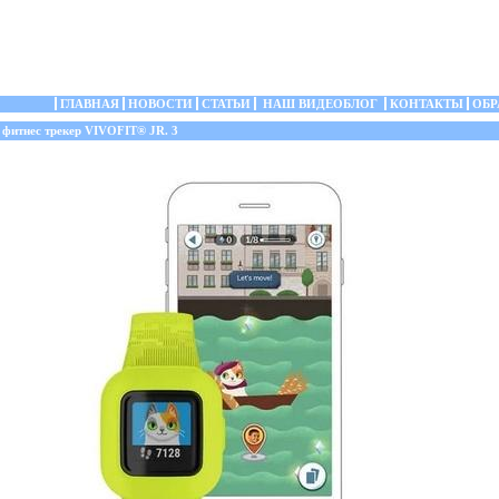
ГЛАВНАЯ
НОВОСТИ
СТАТЬИ
НАШ ВИДЕОБЛОГ
КОНТАКТЫ
ОБР
фитнес трекер VIVOFIT® JR. 3