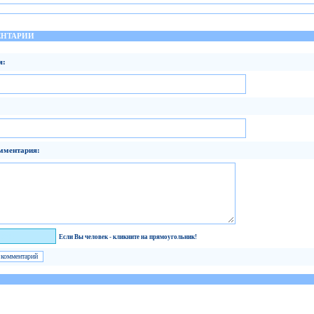
НТАРИИ
я:
мментария:
век!
Если Вы человек - кликните на прямоугольник!