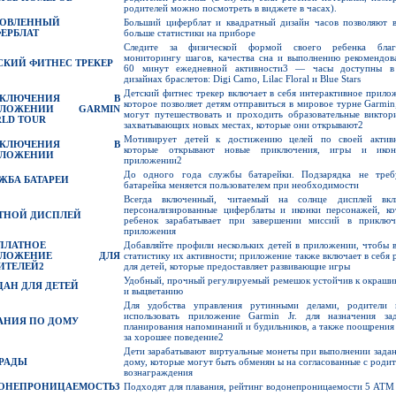
родителей можно посмотреть в виджете в часах).
ОВЛЕННЫЙ
Больший циферблат и квадратный дизайн часов позволяют в
ЕРБЛАТ
больше статистики на приборе
Следите за физической формой своего ребенка благ
мониторингу шагов, качества сна и выполнению рекомендов
СКИЙ ФИТНЕС ТРЕКЕР
60 минут ежедневной активности3 — часы доступны в
дизайнах браслетов: Digi Camo, Lilac Floral и Blue Stars
Детский фитнес трекер включает в себя интерактивное прило
ИКЛЮЧЕНИЯ В
которое позволяет детям отправиться в мировое турне Garmin
ИЛОЖЕНИИ
GARMIN
могут путешествовать и проходить образовательные виктор
LD TOUR
захватывающих новых местах, которые они открывают2
Мотивирует детей к достижению целей по своей активн
ИКЛЮЧЕНИЯ В
которые открывают новые приключения, игры и ико
ИЛОЖЕНИИ
приложении2
До одного года службы батарейки. Подзарядка не требу
ЖБА БАТАРЕИ
батарейка меняется пользователем при необходимости
Всегда включенный, читаемый на солнце дисплей вкл
персонализированные циферблаты и иконки персонажей, ко
ТНОЙ ДИСПЛЕЙ
ребенок зарабатывает при завершении миссий в приключ
приложения
ПЛАТНОЕ
Добавляйте профили нескольких детей в приложении, чтобы 
ИЛОЖЕНИЕ ДЛЯ
статистику их активности; приложение также включает в себя
ИТЕЛЕЙ
2
для детей, которые предоставляет развивающие игры
Удобный, прочный регулируемый ремешок устойчив к окраши
ДАН ДЛЯ ДЕТЕЙ
и выцветанию
Для удобства управления рутинными делами, родители 
использовать приложение Garmin Jr. для назначения зад
АНИЯ ПО ДОМУ
планирования напоминаний и будильников, а также поощрения
за хорошее поведение2
Дети зарабатывают виртуальные монеты при выполнении зада
РАДЫ
дому, которые могут быть обменян ы на согласованные с роди
вознаграждения
ОНЕПРОНИЦАЕМОСТЬ
3
Подходят для плавания, рейтинг водонепроницаемости 5 ATM