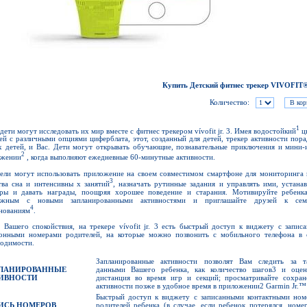
Купить Детский фитнес трекер VIVOFIT®
Количество:
1
дети могут исследовать их мир вместе с фитнес трекером vívofit jr. 3. Имея водостойкий
ц
ей с различными опциями циферблата, этот, созданный для детей, трекер активности пора
 детей, и Вас. Дети могут открывать обучающие, познавательные приключения и мини-
2
ожении
, когда выполняют ежедневные 60-минутные активности.
ели могут использовать приложение на своем совместимом смартфоне для мониторинга 
3
тва сна и интенсивны х занятий
, назначать рутинные задания и управлять ими, устанав
ры и давать награды, поощряя хорошее поведение и старания. Мотивируйте ребенк
ижным с новыми запланированными активностями и приглашайте друзей к сем
4
нованиям
.
 Вашего спокойствия, на трекере vívofit jr. 3 есть быстрый доступ к виджету с запис
онными номерами родителей, на которые можно позвонить с мобильного телефона в 
одимости.
Запланированные активности позволят Вам следить за т
ЛАНИРОВАННЫЕ
данными Вашего ребенка, как количество шагов3 и оцен
ИВНОСТИ
дистанция во время игр и секций; просматривайте сохран
активности позже в удобное время в приложении2 Garmin Jr.™
Быстрый доступ к виджету с записанными контактными ном
ИСЬ НОМЕРОВ
родителей ребенка (в случае, если ребенок потерялся, номе