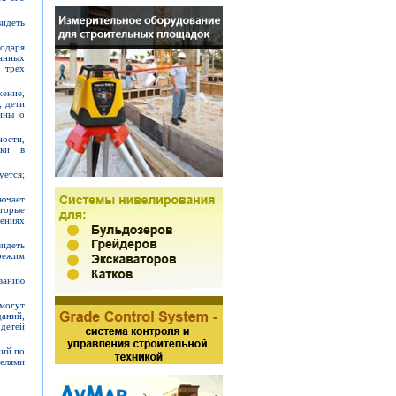
идеть
одаря
анных
 трех
жение,
; дети
ины о
ости,
нки в
ется;
ючает
торые
ениях
видеть
 режим
ванию
могут
аний,
 детей
ний по
телями