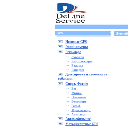
GPS
Детский 
Носимые GPS
Экшн-камеры
Река-море
Эхолоты
Картплоттеры
Радары
Panoptix
Дрессировка и слежение за
собаками
Спорт, Фитнес
Бег
Фитнес
Плавание
Велоспорт
Гольф
Мультиспорт
Автоспорт
Автомобильные
Мотоциклетные GPS