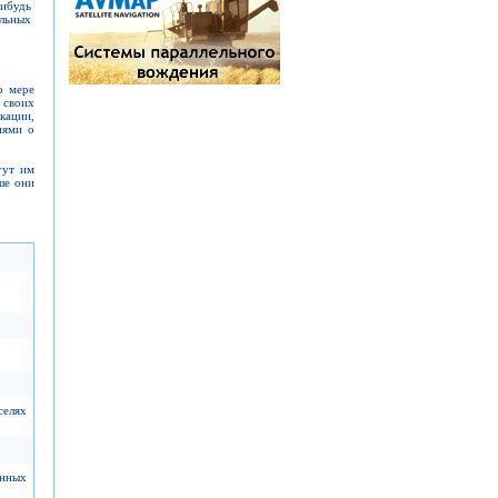
ибудь
альных
о мере
 своих
кации,
иями о
гут им
ше они
селях
анных