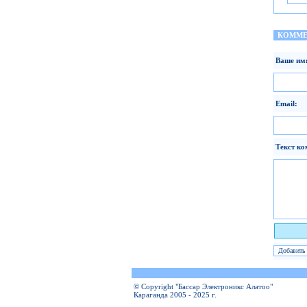
КОММЕ
Ваше им
Email:
Текст ко
Я чело
© Copyright "Бассар Электроникс Алатоо"
Караганда 2005 - 2025 г.