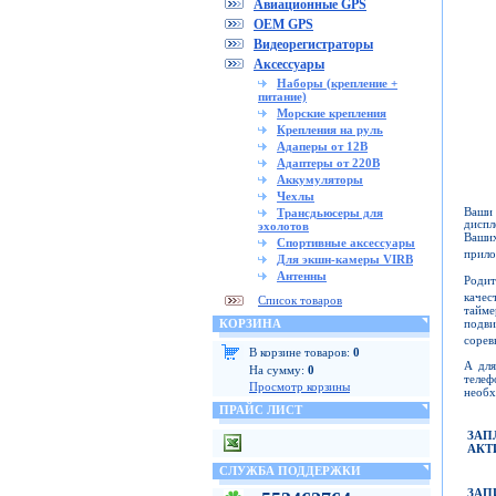
Авиационные GPS
OEM GPS
Видеорегистраторы
Аксессуары
Наборы (крепление +
питание)
Морские крепления
Крепления на руль
Адаперы от 12В
Адаптеры от 220В
Аккумуляторы
Чехлы
Ваши 
Трансдьюсеры для
диспл
эхолотов
Ваших
Спортивные аксессуары
прил
Для экшн-камеры VIRB
Антенны
Родит
качес
Список товаров
тайме
подв
КОРЗИНА
сорев
В корзине товаров:
0
А для
На сумму:
0
телеф
Просмотр корзины
необх
ПРАЙС ЛИСТ
ЗАП
АКТ
СЛУЖБА ПОДДЕРЖКИ
ЗАП