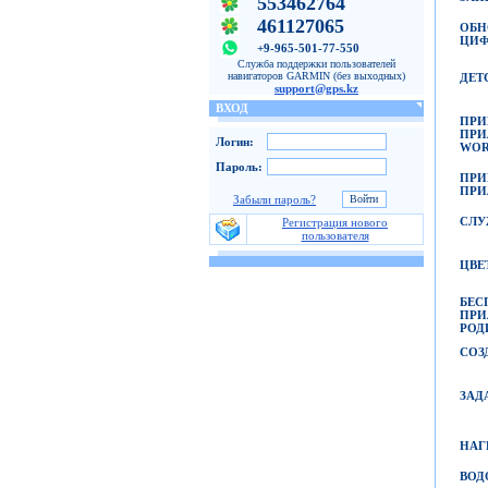
553462764
461127065
ОБН
ЦИФ
+9-965-501-77-550
Служба поддержки пользователей
навигаторов GARMIN (без выходных)
ДЕТ
support@gps.kz
ВХОД
ПР
ПР
Логин:
WOR
Пароль:
ПР
ПР
Забыли пароль?
СЛУ
Регистрация нового
пользователя
ЦВЕ
БЕС
ПР
РОД
СОЗ
ЗАД
НАГ
ВОД