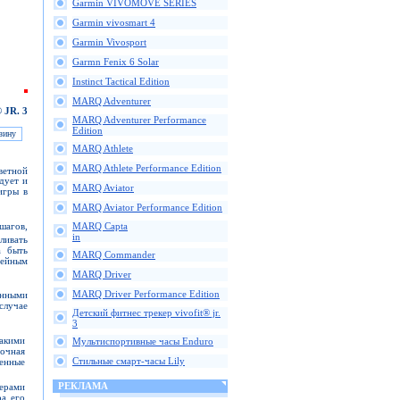
Garmin VIVOMOVE SERIES
Garmin vivosmart 4
Garmin Vivosport
Garmn Fenix 6 Solar
Instinct Tactical Edition
MARQ Adventurer
 JR. 3
MARQ Adventurer Performance
Edition
MARQ Athlete
MARQ Athlete Performance Edition
ветной
дует и
MARQ Aviator
игры в
MARQ Aviator Performance Edition
шагов,
MARQ Capta
in
ливать
а быть
MARQ Commander
ейным
MARQ Driver
MARQ Driver Performance Edition
анными
случае
Детский фитнес трекер vivofit® jr.
3
акими
Мультиспортивные часы Enduro
очная
Стильные смарт-часы Lily
енные
РЕКЛАМА
ерами
ра его