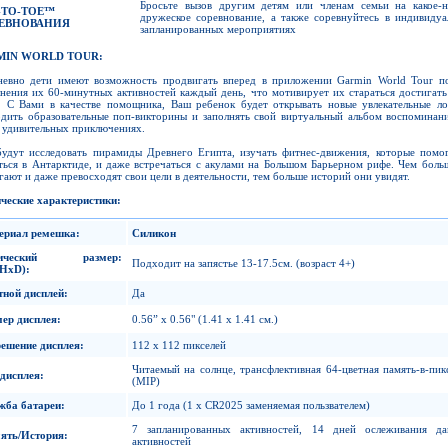
Бросьте вызов другим детям или членам семьи на какое-н
-TO-TOE™
дружеское соревнование, а также соревнуйтесь в индивиду
ЕВНОВАНИЯ
запланированных мероприятиях
MIN WORLD TOUR:
евно дети имеют возможность продвигать вперед в приложении Garmin World Tour п
нения их 60-минутных активностей каждый день, что мотивирует их стараться достигать
. С Вами в качестве помощника, Ваш ребенок будет открывать новые увлекательные ло
дить образовательные поп-викторины и заполнять свой виртуальный альбом воспоминан
 удивительных приключениях.
удут исследовать пирамиды Древнего Египта, изучать фитнес-движения, которые помо
ться в Антарктиде, и даже встречаться с акулами на Большом Барьерном рифе. Чем боль
гают и даже превосходят свои цели в деятельности, тем больше историй они увидят.
ческие характеристики:
ериал ремешка
:
Силикон
зический размер
:
Подходит на запястье 13-17.5см. (возраст 4+)
HxD):
тной дисплей
:
Да
мер дисплея
:
0.56” x 0.56" (1.41 x 1.41 см.)
решение дисплея
:
112 x 112 пикселей
Читаемый на солнце, трансфлективная 64-цветная память-в-пик
 дисплея
:
(MIP)
жба батареи
:
До 1 года (1 x CR2025 заменяемая пользвателем)
7 запланированных активностей, 14 дней ослеживания д
ять
/
История
:
активностей