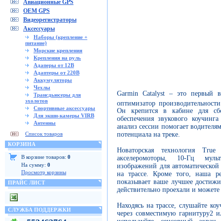
Авиационные GPS
OEM GPS
Видеорегистраторы
Аксессуары
Наборы (крепление +
питание)
Морские крепления
Крепления на руль
Адаперы от 12В
Адаптеры от 220В
Аккумуляторы
Чехлы
Garmin Catalyst – это первый 
Трансдьюсеры для
эхолотов
оптимизатор производительност
Спортивные аксессуары
Он крепится в кабине для сб
Для экшн-камеры VIRB
обеспечения звукового коучинг
Антенны
анализ сессии помогает водителя
Список товаров
потенциала на треке.
КОРЗИНА
Новаторская технология True 
В корзине товаров:
0
акселеромоторы, 10-Гц мул
На сумму:
0
изображений для автоматической
Просмотр корзины
на трассе. Кроме того, наша р
показывает ваше лучшее достижи
ПРАЙС ЛИСТ
действительно проехали и можете
Находясь на трассе, слушайте ко
СЛУЖБА ПОДДЕРЖКИ
через совместимую гарнитуру2 и