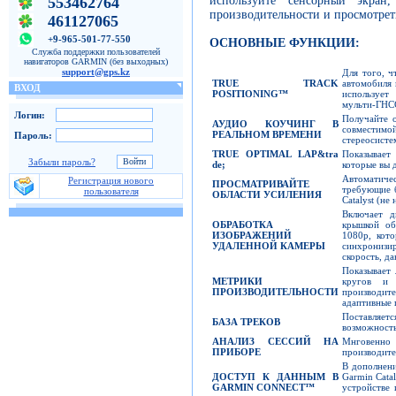
553462764
используйте сенсорный экран
производительности и просмотрет
461127065
+9-965-501-77-550
ОСНОВНЫЕ ФУНКЦИИ:
Служба поддержки пользователей
навигаторов GARMIN (без выходных)
support@gps.kz
Для того, 
TRUE TRACK
автомобиля 
ВХОД
POSITIONING™
использует
мульти-ГНСС
Логин:
Получайте 
АУДИО КОУЧИНГ В
совместимо
РЕАЛЬНОМ ВРЕМЕНИ
Пароль:
стереосист
TRUE OPTIMAL LAP&tra
Показывает
Забыли пароль?
de;
которые вы 
Автоматичес
Регистрация нового
ПРОСМАТРИВАЙТЕ
требующие 
пользователя
ОБЛАСТИ УСИЛЕНИЯ
Catalyst (не
Включает д
ОБРАБОТКА
крышкой об
ИЗОБРАЖЕНИЙ
1080p, кото
УДАЛЕННОЙ КАМЕРЫ
синхрониз
скорость, д
Показывает 
МЕТРИКИ
кругов и 
ПРОИЗВОДИТЕЛЬНОСТИ
производите
адаптивные
Поставляетс
БАЗА ТРЕКОВ
возможност
АНАЛИЗ СЕССИЙ НА
Мнговенн
ПРИБОРЕ
производите
В дополнен
ДОСТУП К ДАННЫМ В
Garmin Catal
GARMIN CONNECT™
устройстве