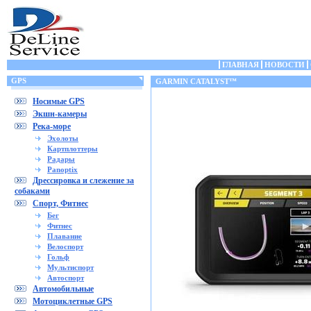
ГЛАВНАЯ
НОВОСТИ
GPS
GARMIN CATALYST™
Носимые GPS
Экшн-камеры
Река-море
Эхолоты
Картплоттеры
Радары
Panoptix
Дрессировка и слежение за
собаками
Спорт, Фитнес
Бег
Фитнес
Плавание
Велоспорт
Гольф
Мультиспорт
Автоспорт
Автомобильные
Мотоциклетные GPS