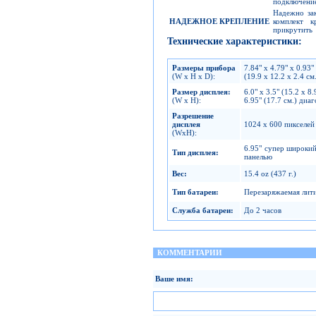
подключени
Надежно зак
НАДЕЖНОЕ КРЕПЛЕНИЕ
комплект 
прикрутить
Технические характеристики:
Размеры прибора
7.84" x 4.79" x 0.93"
(W x H x D):
(19.9 x 12.2 x 2.4 см
Размер дисплея
:
6.0" x 3.5" (15.2 x 8.
(W x H):
6.95" (17.7 см.) диа
Разрешение
дисплея
1024 x 600 пикселей
(WxH):
6.95" супер широкий
Тип дисплея
:
панелью
Вес
:
15.4 oz (437 г.)
Тип батареи
:
Перезаряжаемая лит
Служба батареи
:
До 2 часов
КОММЕНТАРИИ
Ваше имя: