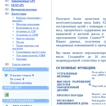
Авиационные GPS
OEM GPS
Видеорегистраторы
Аксессуары
Наборы (крепление +
Получите более целостное пр
питание)
интеллектуальные весы Index S
Морские крепления
поставленных целей с помощью т
Крепления на руль
веса, процентного содержания жи
Адаперы от 12В
мышечной и костной массы и м
Адаптеры от 220В
приложением Garmin Connect™ п
Аккумуляторы
Ваших данных, получения гр
Чехлы
ежедневных взвешиваний и прочу
Трансдьюсеры для
эхолотов
Спортивные аксессуары
Вы также можете персонализиро
Для экшн-камеры VIRB
весах. Создавайте до 16 пол
Антенны
индивидуальной статистики и про
Список товаров
ОСНОВНЫЕ ФУНКЦИИ:
КОРЗИНА
Получайте т
УГЛУБЛЕННЫЕ
тела (ИМТ)
В корзине товаров:
0
МЕТРИКИ
др.
На сумму:
0
ВЫСОКОЕ РАЗРЕШЕНИЕ
Просмотр корзины
ДИСПЛЕЯ И
Округлый ди
ОБНОВЛЕННЫЙ
ПРАЙС ЛИСТ
ДИЗАЙН
Виджет пог
ПРОГНОЗ ПОГОДЫ
помочь Вам 
НЕСКОЛЬКО
Наблюдайте 
СЛУЖБА ПОДДЕРЖКИ
ВЗВЕШИВАНИЙ В ДЕНЬ
на весах и 