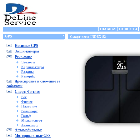
ГЛАВНАЯ
НОВОСТИ
GPS
Смарт-весы INDEX S2
Носимые GPS
Экшн-камеры
Река-море
Эхолоты
Картплоттеры
Радары
Panoptix
Дрессировка и слежение за
собаками
Спорт, Фитнес
Бег
Фитнес
Плавание
Велоспорт
Гольф
Мультиспорт
Автоспорт
Автомобильные
Мотоциклетные GPS