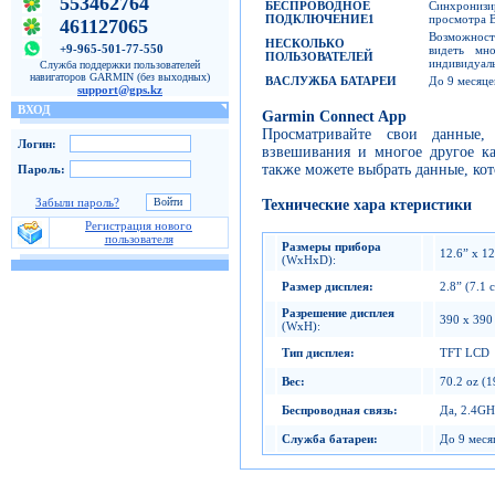
553462764
БЕСПРОВОДНОЕ
Синхронизи
ПОДКЛЮЧЕНИЕ
1
просмотра В
461127065
Возможност
НЕСКОЛЬКО
+9-965-501-77-550
видеть мно
ПОЛЬЗОВАТЕЛЕЙ
индивидуаль
Служба поддержки пользователей
навигаторов GARMIN (без выходных)
BA
СЛУЖБА БАТАРЕИ
До 9 месяце
support@gps.kz
ВХОД
Garmin Connect App
Просматривайте свои данные,
Логин:
взвешивания и многое другое к
также можете выбрать данные, кото
Пароль:
Забыли пароль?
Технические хара ктеристики
Регистрация нового
пользователя
Размеры прибора
12.6” x 12
(WxHxD):
Размер дисплея
:
2.8” (7.1 
Разрешение дисплея
390 x 390
(WxH):
Тип дисплея
:
TFT LCD
Вес
:
70.2 oz (1
Беспроводная связь
:
Да, 2.4GH
Служба батареи
:
До 9 меся