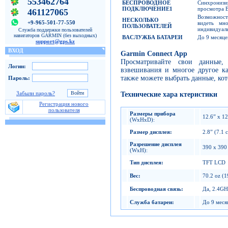
553462764
БЕСПРОВОДНОЕ
Синхронизи
ПОДКЛЮЧЕНИЕ
1
просмотра В
461127065
Возможност
НЕСКОЛЬКО
+9-965-501-77-550
видеть мно
ПОЛЬЗОВАТЕЛЕЙ
индивидуаль
Служба поддержки пользователей
навигаторов GARMIN (без выходных)
BA
СЛУЖБА БАТАРЕИ
До 9 месяце
support@gps.kz
ВХОД
Garmin Connect App
Просматривайте свои данные,
Логин:
взвешивания и многое другое к
также можете выбрать данные, кото
Пароль:
Забыли пароль?
Технические хара ктеристики
Регистрация нового
пользователя
Размеры прибора
12.6” x 12
(WxHxD):
Размер дисплея
:
2.8” (7.1 
Разрешение дисплея
390 x 390
(WxH):
Тип дисплея
:
TFT LCD
Вес
:
70.2 oz (1
Беспроводная связь
:
Да, 2.4GH
Служба батареи
:
До 9 меся