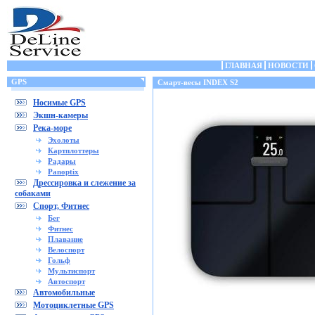
ГЛАВНАЯ
НОВОСТИ
GPS
Смарт-весы INDEX S2
Носимые GPS
Экшн-камеры
Река-море
Эхолоты
Картплоттеры
Радары
Panoptix
Дрессировка и слежение за
собаками
Спорт, Фитнес
Бег
Фитнес
Плавание
Велоспорт
Гольф
Мультиспорт
Автоспорт
Автомобильные
Мотоциклетные GPS