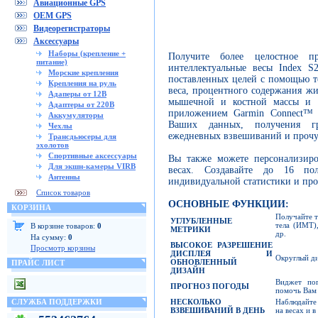
Авиационные GPS
OEM GPS
Видеорегистраторы
Аксессуары
Наборы (крепление +
Получите более целостное пр
питание)
интеллектуальные весы Index S
Морские крепления
поставленных целей с помощью т
Крепления на руль
веса, процентного содержания жи
Адаперы от 12В
мышечной и костной массы и м
Адаптеры от 220В
приложением Garmin Connect™ п
Аккумуляторы
Ваших данных, получения гр
Чехлы
ежедневных взвешиваний и прочу
Трансдьюсеры для
эхолотов
Спортивные аксессуары
Вы также можете персонализиро
Для экшн-камеры VIRB
весах. Создавайте до 16 пол
Антенны
индивидуальной статистики и про
Список товаров
ОСНОВНЫЕ ФУНКЦИИ:
КОРЗИНА
Получайте т
УГЛУБЛЕННЫЕ
тела (ИМТ)
В корзине товаров:
0
МЕТРИКИ
др.
На сумму:
0
ВЫСОКОЕ РАЗРЕШЕНИЕ
Просмотр корзины
ДИСПЛЕЯ И
Округлый ди
ОБНОВЛЕННЫЙ
ПРАЙС ЛИСТ
ДИЗАЙН
Виджет пог
ПРОГНОЗ ПОГОДЫ
помочь Вам 
НЕСКОЛЬКО
Наблюдайте 
СЛУЖБА ПОДДЕРЖКИ
ВЗВЕШИВАНИЙ В ДЕНЬ
на весах и 