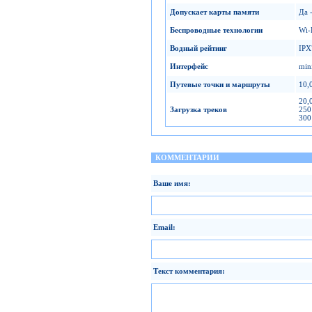
Допускает карты памяти
Да 
Беспроводные технологии
Wi-
Водный рейтинг
IPX
Интерфейс
min
Путевые точки и маршруты
10,
20,
Загрузка треков
250
300
КОММЕНТАРИИ
Ваше имя:
Email:
Текст комментария: