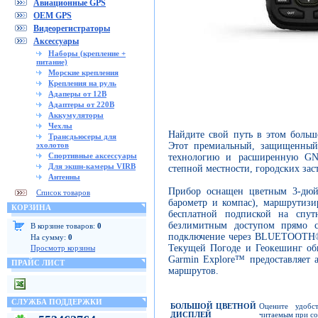
Авиационные GPS
OEM GPS
Видеорегистраторы
Аксессуары
Наборы (крепление +
питание)
Морские крепления
Крепления на руль
Адаперы от 12В
Адаптеры от 220В
Аккумуляторы
Чехлы
Найдите свой путь в этом боль
Трансдьюсеры для
Этот премиальный, защищенный
эхолотов
Спортивные аксессуары
технологию и расширенную GN
Для экшн-камеры VIRB
степной местности, городских зас
Антенны
Прибор оснащен цветным 3-дюй
Список товаров
барометр и компас), маршрутизи
КОРЗИНА
бесплатной подпиской на спутн
безлимитным доступом прямо с
В корзине товаров:
0
подключение через BLUETOOTH®
На сумму:
0
Текущей Погоде и Геокешинг об
Просмотр корзины
Garmin Explore™ предоставляет
ПРАЙС ЛИСТ
маршрутов.
СЛУЖБА ПОДДЕРЖКИ
БОЛЬШОЙ ЦВЕТНОЙ
Оцените удобс
ДИСПЛЕЙ
читаемым при со