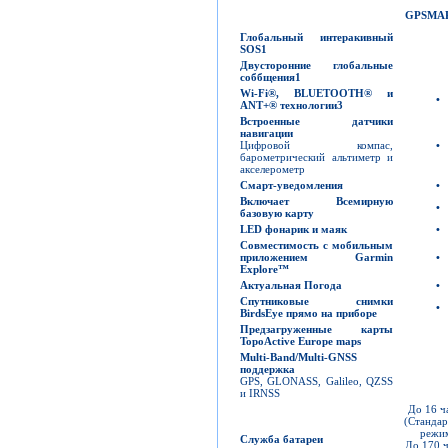
GPSMA
Глобальный интеракивный
SOS
1
Двусторонние глобальные
соббщения
1
Wi-Fi
®
,
BLUETOOTH
®
и
•
ANT+
®
технологии
3
Встроенные датчики
навигации
Цифровой компас,
•
барометрический альтиметр и
акселерометр
Смарт-уведомления
•
Включает Всемирную
•
базовую карту
LED
фонарик и маяк
•
Совместимость с мобильным
приложением Garmin
•
Explore™
Актуальная Погода
•
Спутниковые снимки
•
BirdsEye
прямо на приборе
Предзагруженные карты
TopoActive
Europe maps
Multi-Band/Multi-GNSS
поддержка
GPS, GLONASS, Galileo, QZSS
и IRNSS
До 16 ч
(Станда
режи
Служба батареи
До 170 