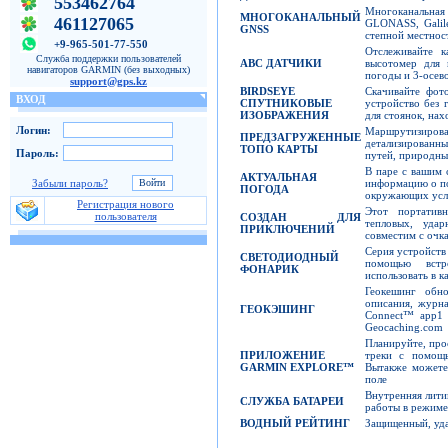
553462764
Многоканальна
МНОГОКАНАЛЬНЫЙ
461127065
GLONASS, Galil
GNSS
степной местност
+9-965-501-77-550
Отслеживайте 
Служба поддержки пользователей
ABC
ДАТЧИКИ
высотомер для 
навигаторов GARMIN (без выходных)
погоды и 3-осев
support@gps.kz
BIRDSEYE
Скачивайте фот
ВХОД
СПУТНИКОВЫЕ
устройство без 
ИЗОБРАЖЕНИЯ
для стоянок, нах
Логин:
Маршрутизиров
ПРЕДЗАГРУЖЕННЫЕ
детализированн
ТОПО КАРТЫ
Пароль:
путей, природных
В паре с вашим
АКТУАЛЬНАЯ
информацию о по
Забыли пароль?
ПОГОДА
окружающих усл
Регистрация нового
Этот портатив
пользователя
СОЗДАН ДЛЯ
тепловых, уда
ПРИКЛЮЧЕНИЙ
совместим с очк
Серия устройств
СВЕТОДИОДНЫЙ
помощью встр
ФОНАРИК
использовать в к
Геокешинг обно
описания, журн
ГЕОКЭШИНГ
Connect™ app1 
Geocaching.com
Планируйте, про
ПРИЛОЖЕНИЕ
треки с помощ
GARMIN EXPLORE
™
Вытакже можете 
поле
Внутренняя лити
СЛУЖБА БАТАРЕИ
работы в режиме
ВОДНЫЙ РЕЙТИНГ
Защищенный, уда