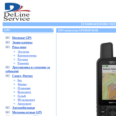
ГЛАВНАЯ
НОВОСТИ
GPS
GPS навигатор GPSMAP 66SR
Носимые GPS
Экшн-камеры
Река-море
Эхолоты
Картплоттеры
Радары
Panoptix
Дрессировка и слежение за
собаками
Спорт, Фитнес
Бег
Фитнес
Плавание
Велоспорт
Гольф
Мультиспорт
Автоспорт
Автомобильные
Мотоциклетные GPS