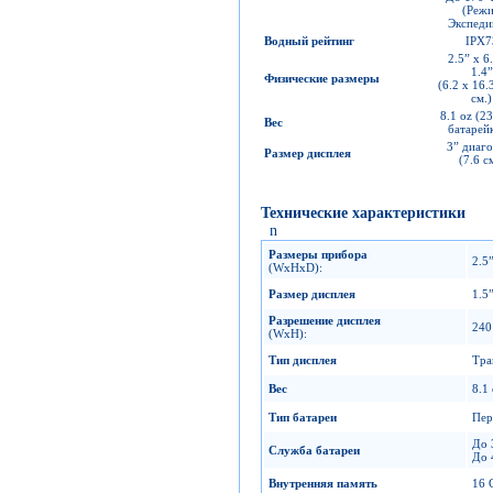
(Реж
Экспеди
Водный рейтинг
IPX7
2.5” x 6
1.4”
Физические размеры
(6.2 x 16.
см.)
8.1 oz (23
Вес
батарей
3” диаго
Размер дисплея
(7.6 с
Технические характеристики
n
Размеры прибора
2.5”
(WxHxD):
Размер дисплея
1.5
Разрешение дисплея
240
(WxH):
Тип дисплея
Тра
Вес
8.1
Тип батареи
Пер
До 
Служба батареи
До 
Внутренняя память
16 