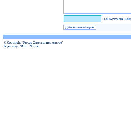
Я человек!
Если Вы человек - кли
© Copyright "Бассар Электроникс Алатоо"
Караганда 2005 - 2025 г.