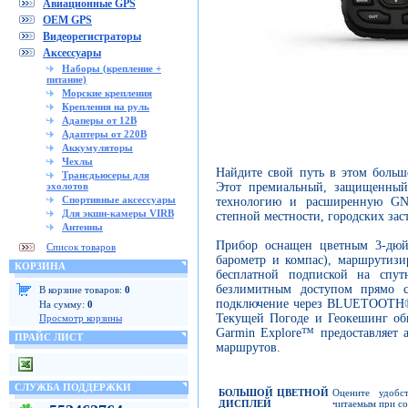
Авиационные GPS
OEM GPS
Видеорегистраторы
Аксессуары
Наборы (крепление +
питание)
Морские крепления
Крепления на руль
Адаперы от 12В
Адаптеры от 220В
Аккумуляторы
Чехлы
Найдите свой путь в этом боль
Трансдьюсеры для
Этот премиальный, защищенный
эхолотов
Спортивные аксессуары
технологию и расширенную GN
Для экшн-камеры VIRB
степной местности, городских зас
Антенны
Прибор оснащен цветным 3-дюй
Список товаров
барометр и компас), маршрутизи
КОРЗИНА
бесплатной подпиской на спутн
безлимитным доступом прямо с
В корзине товаров:
0
подключение через BLUETOOTH®
На сумму:
0
Текущей Погоде и Геокешинг об
Просмотр корзины
Garmin Explore™ предоставляет
ПРАЙС ЛИСТ
маршрутов.
СЛУЖБА ПОДДЕРЖКИ
БОЛЬШОЙ ЦВЕТНОЙ
Оцените удобс
ДИСПЛЕЙ
читаемым при со