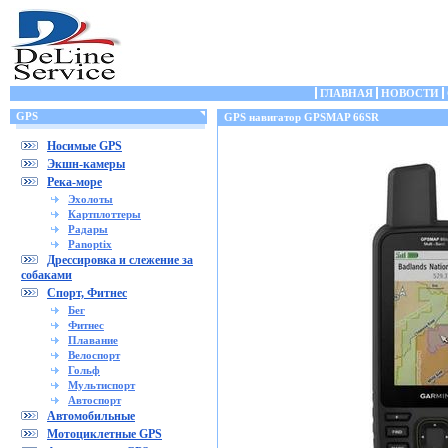
ГЛАВНАЯ
НОВОСТИ
GPS
GPS навигатор GPSMAP 66SR
Носимые GPS
Экшн-камеры
Река-море
Эхолоты
Картплоттеры
Радары
Panoptix
Дрессировка и слежение за
собаками
Спорт, Фитнес
Бег
Фитнес
Плавание
Велоспорт
Гольф
Мультиспорт
Автоспорт
Автомобильные
Мотоциклетные GPS