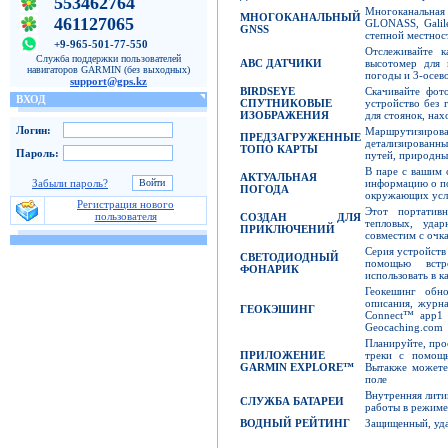
553462764
Многоканальна
МНОГОКАНАЛЬНЫЙ
461127065
GLONASS, Galil
GNSS
степной местност
+9-965-501-77-550
Отслеживайте 
Служба поддержки пользователей
ABC
ДАТЧИКИ
высотомер для 
навигаторов GARMIN (без выходных)
погоды и 3-осев
support@gps.kz
BIRDSEYE
Скачивайте фот
ВХОД
СПУТНИКОВЫЕ
устройство без 
ИЗОБРАЖЕНИЯ
для стоянок, нах
Логин:
Маршрутизиров
ПРЕДЗАГРУЖЕННЫЕ
детализированн
ТОПО КАРТЫ
Пароль:
путей, природных
В паре с вашим
АКТУАЛЬНАЯ
информацию о по
Забыли пароль?
ПОГОДА
окружающих усл
Регистрация нового
Этот портатив
пользователя
СОЗДАН ДЛЯ
тепловых, уда
ПРИКЛЮЧЕНИЙ
совместим с очк
Серия устройств
СВЕТОДИОДНЫЙ
помощью встр
ФОНАРИК
использовать в к
Геокешинг обно
описания, журн
ГЕОКЭШИНГ
Connect™ app1 
Geocaching.com
Планируйте, про
ПРИЛОЖЕНИЕ
треки с помощ
GARMIN EXPLORE
™
Вытакже можете 
поле
Внутренняя лити
СЛУЖБА БАТАРЕИ
работы в режиме
ВОДНЫЙ РЕЙТИНГ
Защищенный, уда