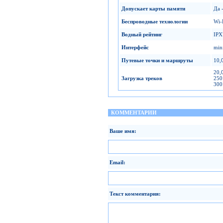
Допускает карты памяти
Да 
Беспроводные технологии
Wi-
Водный рейтинг
IPX
Интерфейс
min
Путевые точки и маршруты
10,
20,
Загрузка треков
250
300
КОММЕНТАРИИ
Ваше имя:
Email:
Текст комментария: