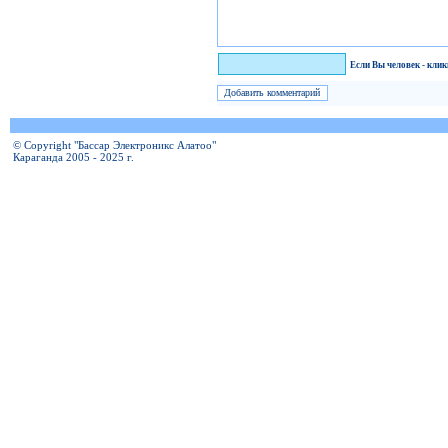
Я человек!
Если Вы человек - кли
© Copyright "Бассар Электроникс Алатоо"
Караганда 2005 - 2025 г.