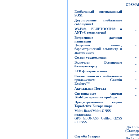
GPSMA
Глобальный интеракивный
SOS
1
Двусторонние глобальные
соббщения
1
Wi-Fi
®
,
BLUETOOTH
®
и
•
ANT+
®
технологии
3
Встроенные датчики
навигации
Цифровой компас,
•
барометрический альтиметр и
акселерометр
Смарт-уведомления
•
Включает Всемирную
•
базовую карту
LED
фонарик и маяк
•
Совместимость с мобильным
приложением Garmin
•
Explore™
Актуальная Погода
•
Спутниковые снимки
•
BirdsEye
прямо на приборе
Предзагруженные карты
TopoActive
Europe maps
Multi-Band/Multi-GNSS
поддержка
GPS, GLONASS, Galileo, QZSS
и IRNSS
До 16 ч
(Станда
режи
Служба батареи
До 170 