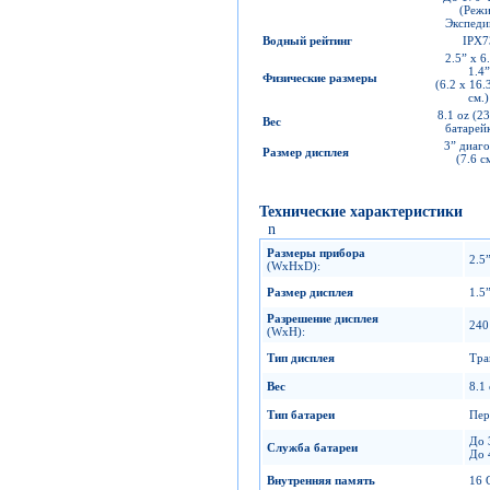
(Реж
Экспеди
Водный рейтинг
IPX7
2.5” x 6
1.4”
Физические размеры
(6.2 x 16.
см.)
8.1 oz (23
Вес
батарей
3” диаго
Размер дисплея
(7.6 с
Технические характеристики
n
Размеры прибора
2.5”
(WxHxD):
Размер дисплея
1.5
Разрешение дисплея
240
(WxH):
Тип дисплея
Тра
Вес
8.1
Тип батареи
Пер
До 
Служба батареи
До 
Внутренняя память
16 