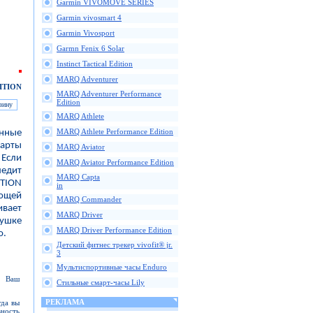
Garmin VIVOMOVE SERIES
Garmin vivosmart 4
Garmin Vivosport
Garmn Fenix 6 Solar
Instinct Tactical Edition
MARQ Adventurer
ITION
MARQ Adventurer Performance
Edition
MARQ Athlete
MARQ Athlete Performance Edition
енные
карты
MARQ Aviator
 Если
MARQ Aviator Performance Edition
ледит
MARQ Capta
ITION
in
ающей
MARQ Commander
вает
MARQ Driver
хушке
MARQ Driver Performance Edition
о.
Детский фитнес трекер vivofit® jr.
3
Мультиспортивные часы Enduro
е Ваш
Стильные смарт-часы Lily
РЕКЛАМА
гда вы
ность