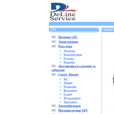
GPS
MARQ A
Носимые GPS
Экшн-камеры
Река-море
Эхолоты
Картплоттеры
Радары
Panoptix
Дрессировка и слежение за
собаками
Спорт, Фитнес
Бег
Фитнес
Плавание
Велоспорт
Гольф
Мультиспорт
Автоспорт
Автомобильные
Мотоциклетные GPS