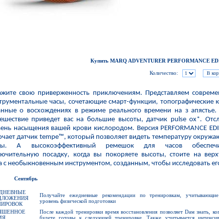
Купить MARQ ADVENTURER PERFORMANCE ED
Количество:
ажите свою приверженность приключениям. Представляем соврем
трументальные часы, сочетающие смарт-функции, топографические 
анные о восхождениях в режиме реального времени на з апястье.
ешествие приведет вас на большие высоты, датчик pulse ox*. Отс
вень насыщения вашей крови кислородом. Версия PERFORMANCE ED
чает датчик tempe™, который позволяет видеть температуру окруж
ды. А высокоэффективный ремешок для часов обеспечи
лючительную посадку, когда вы покоряете высоты, стоите на вер
 с необыкновенным инструментом, созданным, чтобы исследовать ег
EW
Сентябрь
ДНЕВНЫЕ
Получайте ежедневные рекомендации по тренировкам, учитывающи
ДЛОЖЕНИЯ
уровень физической подготовки
НИРОВОК
ЧШЕННОЕ
После каждой тренировки время восстановления позволяет Dам знать, ко
МЯ
будете готовы к следующей тренировке. Также учитывается интенсив