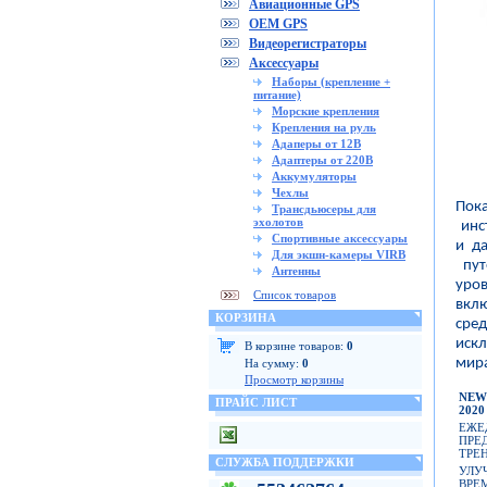
Авиационные GPS
OEM GPS
Видеорегистраторы
Аксессуары
Наборы (крепление +
питание)
Морские крепления
Крепления на руль
Адаперы от 12В
Адаптеры от 220В
Аккумуляторы
Чехлы
Пок
Трансдьюсеры для
эхолотов
инс
Спортивные аксессуары
и д
Для экшн-камеры VIRB
пут
Антенны
уро
Список товаров
вклю
КОРЗИНА
сре
иск
В корзине товаров:
0
мира
На сумму:
0
Просмотр корзины
N
ПРАЙС ЛИСТ
2020
ЕЖЕ
ПРЕ
ТРЕ
СЛУЖБА ПОДДЕРЖКИ
УЛУ
ВРЕ