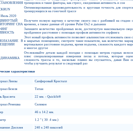
СТАНОВЛЕНИЯ
тренировок и такие факторы, как стресс, ежедневная активность и сон
Оптимизированная производительность и круговая точность для спортс
CKRUN
тренирующихся на гоночной трассе
Июль 2020
ДВИНУТЫЙ
Получите полную картину о качестве своего сна с разбивкой на стадии 
ИТОРИНГ СНА
времени, а также данные об уровне Pulse Ox2 и дыхании
ФИНГ
Запишите количество пройденных волн, достигнутую максимальную скор
ИВНОСТЬ
пройденное расстояние с помощью профиля активности серфинга
Этот новый профиль активности позволяет альпинистам отслеживать свои 
ЛОЛАЗАНИЕ В
в закрытых помещениях; смотрите такие показатели, как количество марш
ЕЩЕНИИ
вертикальное расстояние подъема, время подъема, сложность каждого ма
и многое другое
Отслеживайте детали каждой поездки с помощью метрик горных велоси
плюс специализированные измерения песка и потока, которые оцен
 ДИНАМИКА
сложность трассы и то, насколько плавно вы спускаетесь, давая Вам о
чтобы улучшить результат в следующий раз
ческие характеристики
ериал Линзы
Сапфировый Кристалл
риал Безеля
Титан
ь Браслета
22 мм. - Quickfit®
ериал Ремешка
Силикон
ер
46 x 14.2 мм.
метр
1.2 " ( 30 .4 мм.)
ешение Дисплея
240 x 240 пикселей