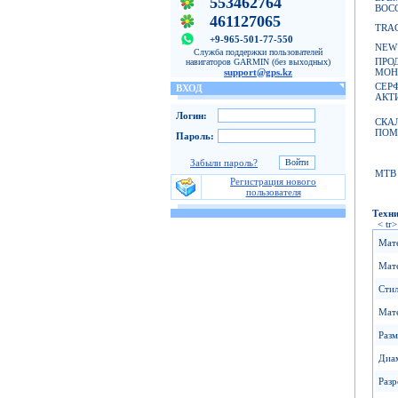
553462764
ВОС
461127065
TRA
+9-965-501-77-550
NEW 
Служба поддержки пользователей
ПРО
навигаторов GARMIN (без выходных)
МОН
support@gps.kz
СЕР
ВХОД
АКТ
Логин:
СКА
ПОМ
Пароль:
Забыли пароль?
MTB
Регистрация нового
пользователя
Техни
< tr>
Мат
Мате
Стил
Мат
Разм
Диа
Разр