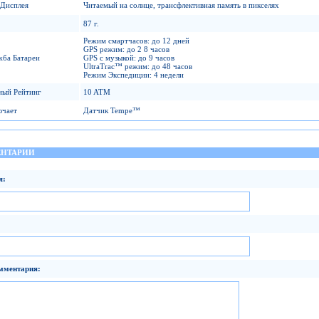
 Дисплея
Читаемый на солнце, трансфлективная память в пикселях
87 г.
Режим смартчасов: до 12 дней
GPS режим: до 2 8 часов
жба Батареи
GPS с музыкой: до 9 часов
UltraTrac™ режим: до 48 часов
Режим Экспедиции: 4 недели
ный Рейтинг
10 ATM
ючает
Датчик Tempe™
НТАРИИ
я:
мментария: