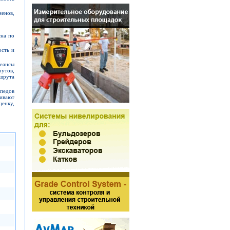
менов,
сна по
ость и
сеансы
рутов,
ршрута
педов
ивают
ценку,