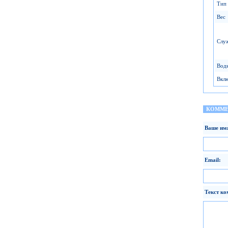
Тип
Вес
Слу
Вод
Вкл
КОММЕ
Ваше им
Email:
Текст ко