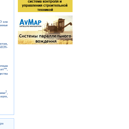
D или
анные
отам,
SION-
атным
art™,
ества
2
ынке
,
рации,
ира