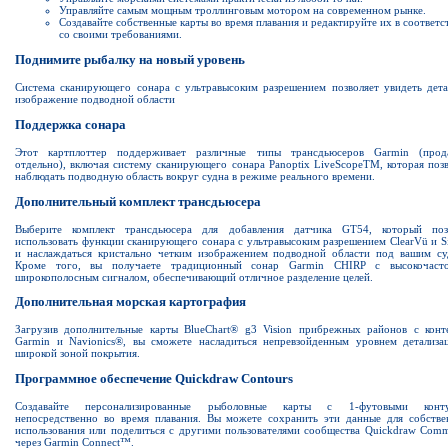
Управляйте самым мощным троллинговым мотором на современном рынке.
Создавайте собственные карты во время плавания и редактируйте их в соответс
со своими требованиями.
Поднимите рыбалку на новый уровень
Система сканирующего сонара с ультравысоким разрешением позволяет увидеть дета
изображение подводной области
Поддержка сонара
Этот картплоттер поддерживает различные типы трансдьюсеров Garmin (прод
отдельно), включая систему сканирующего сонара Panoptix LiveScopeTM, которая поз
наблюдать подводную область вокруг судна в режиме реального времени.
Дополнительный комплект трансдьюсера
Выберите комплект трансдьюсера для добавления датчика GT54, который поз
использовать функции сканирующего сонара с ультравысоким разрешением ClearVü и S
и наслаждаться кристально четким изображением подводной области под вашим су
Кроме того, вы получаете традиционный сонар Garmin CHIRP с высокочаст
широкополосным сигналом, обеспечивающий отличное разделение целей.
Дополнительная морская картография
Загрузив дополнительные карты BlueChart® g3 Vision прибрежных районов с конт
Garmin и Navionics®, вы сможете насладиться непревзойденным уровнем детализа
широкой зоной покрытия.
Программное обеспечение Quickdraw Contours
Создавайте персонализированные рыболовные карты с 1-футовыми конт
непосредственно во время плавания. Вы можете сохранить эти данные для собстве
использования или поделиться с другими пользователями сообщества Quickdraw Comm
через Garmin Connect™.