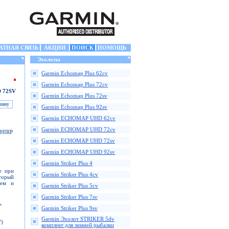
АТНАЯ СВЯЗЬ
АКЦИИ
ПОИСК
ПОМОЩЬ
Эхолоты
Garmin Echomap Plus 62cv
Garmin Echomap Plus 72cv
 72SV
Garmin Echomap Plus 72sv
Garmin Echomap Plus 92sv
Garmin ECHOMAP UHD 62cv
Garmin ECHOMAP UHD 72cv
CHIRP
Garmin ECHOMAP UHD 72sv
Garmin ECHOMAP UHD 92sv
Garmin Striker Plus 4
е при
Garmin Striker Plus 4cv
торый
ием и
Garmin Striker Plus 5cv
Garmin Striker Plus 7sv
ь
Garmin Striker Plus 9sv
Garmin Эхолот STRIKER 5dv
”)
комплект для зимней рыбалки