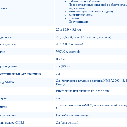
Кабель питания/ данных
Поворотная/наклонная скоба с быстросъ
тация
держателем
Комплект для монтажа заподлицо
Защитная крышка
Крепеж
Документация
25 x 13,9 x 5,1 см
 дисплея
7" (15,5 х 8,6 см; 17,8 см по диагонали)
ние дисплея
480 X 800 пикселей
плея
WQVGA цветной
0,77 кг
роницаемость
Да (IPX7)
увствительный GPS-приемник
Да
Да, Количество штырьков датчика NMEA2000 - 8, В
ывод NMEA
Выход - 1
Внутренняя или внешняя по NMEA2000
карта
Да
1 карта памяти microSD™; максимальный объем ка
амяти
GB
ы установки
На скобе или заподлицо
гия сонара CHIRP
Да (встроенная)