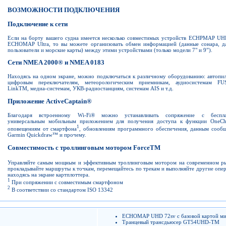
ВОЗМОЖНОСТИ ПОДКЛЮЧЕНИЯ
Подключение к сети
Если на борту вашего судна имеется несколько совместимых устройств ECHPMAP UH
ECHOMAP Ultra, то вы можете организовать обмен информацией (данные сонара, д
пользователи и морские карты) между этими устройствами (только модели 7" и 9”).
Сети NMEA 2000® и NMEA 0183
Находясь на одном экране, можно подключаться к различному оборудованию: автопил
цифровым переключателям, метеорологическим приемникам, аудиосистемам FU
LinkTM, медиа-системам, УКВ-радиостанциям, системам AIS и т.д.
Приложение ActiveCaptain®
Благодаря встроенному Wi-Fi® можно устанавливать сопряжение с беспл
универсальным мобильным приложением для получения доступа к функции OneCh
1
оповещениям от смартфона
, обновлениям программного обеспечения, данным сообщ
Garmin Quickdraw™ и прочему.
Совместимость с троллинговым мотором ForceTM
Управляйте самым мощным и эффективным троллинговым мотором на современном р
прокладывайте маршруты к точкам, перемещайтесь по трекам и выполняйте другие опе
находясь на экране картплоттера.
1
При сопряжении с совместимым смартфоном
2
В соответствии со стандартом ISO 13342
ECHOMAP UHD 72sv с базовой картой м
Транцевый трансдьюсер GT54UHD-TM