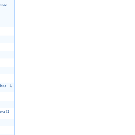
емным
ход - 1,
рты 32