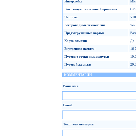
Интерфейс
:
Mic
Высокочувствительный приемник
GPS
Частота
:
VH
Беспроводные технологии
Wi-
Предзагруженные карты
:
Bas
Карта памяти
:
Да 
Внутренняя память
:
16 
Путевые точки и маршруты
:
10,
Путевой журнал
:
20,
КОММЕНТАРИИ
Ваше имя:
Email:
Текст комментария: