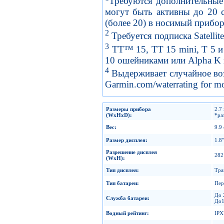
Требуются дополнительные 
могут быть активны до 20 
(более 20) в носимый прибо
2
Требуется подписка Satellite 
3
TT™ 15, TT 15 mini, T 5 и 
10 ошейниками или Alpha K
4
Выдерживает случайное возд
Garmin.com/waterrating for mo
Размеры прибора
2.7 
(WxHxD):
*ра
Вес
:
9.9
Размер дисплея
:
1.8"
Разрешение дисплея
282
(WxH):
Тип дисплея
:
Тра
Тип батареи
:
Пер
До 
Служба батареи
:
До1
Водный рейтинг
:
IPX