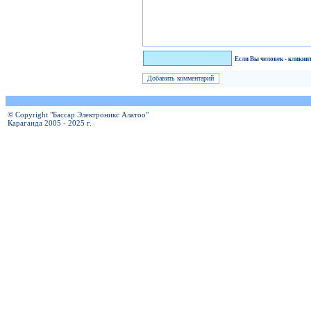
Я человек!
Если Вы человек - кликни
© Copyright "Бассар Электроникс Алатоо"
Караганда 2005 - 2025 г.