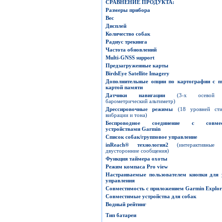
СРАВНЕНИЕ ПРОДУКТА
:
Размеры прибора
Вес
Дисплей
Количество собак
Радиус трекинга
Частота обновлений
Multi-GNSS
support
Предзагруженные карты
BirdsEye
Satellite
Imagery
Дополнительные опции по картографии с
m
картой памяти
Датчики навигации
(3-х осевой 
барометрический альтиметр)
Дрессировочные режимы
(18 уровней сти
вибрации и тона)
Беспроводное соединение с совме
устройствами
Garmin
Список собак
/
групповое управление
inReach
®
технология
2
(интерактивны
двусторонние сообщения)
Функция таймера охоты
Режим компаса
Pro view
Настраиваемые пользователем кнопки для 
управления
Совместимость с приложением
Garmin
Explor
Совместимые устройства для собак
Водный рейтинг
Тип батареи