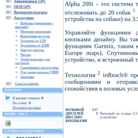
Авиационные GPS
Alpha 200i - это система 
OEM GPS
1
отслеживать до 20 собак
Видеорегистраторы
Аксессуары
устройства на собаке) на 3
Наборы (крепление +
питание)
Управляйте функциями д
Морские крепления
Крепления на руль
кнопками дизайну. Вы та
Адаперы от 12В
функциям Garmin, таким 
Адаптеры от 220В
Аккумуляторы
Europe maps), Спутников
Чехлы
устройство, и встроенный 
Трансдьюсеры для
эхолотов
Спортивные аксессуары
2
Для экшн-камеры VIRB
Технология
inReach® пре
Антенны
сообщениями и отправ
Список товаров
спокойствия в полевых усл
КОРЗИНА
В корзине товаров:
0
На сумму:
0
Просмотр корзины
БОЛЬШОЙ
3.5"
ДИСПЛЕЙ
С
Читаемый на солнце 3.5
ПРАЙС ЛИСТ
ШЕСТЬЮ
устройства
КНОПКАМИ
СЛУЖБА ПОДДЕРЖКИ