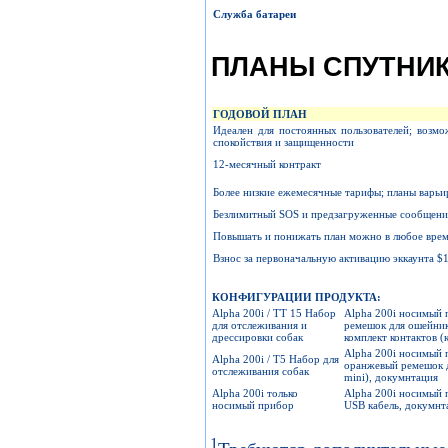
Служба батареи
ПЛАНЫ СПУТНИ
ГОДОВОЙ ПЛАН
Идеален для постоянных пользователей; возмо
спокойствия и защищенности
12-месячный контракт
Более низкие ежемесячные тарифы; планы варьи
Безлимитный SOS и предзагруженные сообщения
Повышать и понижать план можно в любое врем
Взнос за первоначальную активацию эккаунта $
КОНФИГУРАЦИИ ПРОДУКТА:
Alpha 200i / TT 15 Набор
Alpha 200i носимый 
для отслеживания и
ремешок для ошейника
дрессировки собак
комплект контактов 
Alpha 200i носимый 
Alpha 200i / T5 Набор для
оранжевый ремешок дл
отслеживания собак
mini), докумнтация
Alpha 200i только
Alpha 200i носимый 
носимый прибор
USB кабель, докумнт
1