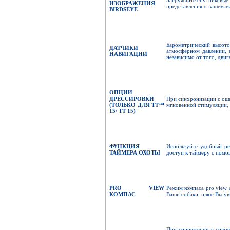
ИЗОБРАЖЕНИЯ
представления о вашем м
BIRDSEYE
Барометрический высото
ДАТЧИКИ
атмосферном давлении, 
НАВИГАЦИИ
независимо от того, двиг
ОПЦИИ
ДРЕССИРОВКИ
При синхронизации с оше
(
ТОЛЬКО ДЛЯ
TT™
мгновенной стимуляции, 
15/ TT 15)
ФУНКЦИЯ
Используйте удобный р
ТАЙМЕРА ОХОТЫ
доступ к таймеру с помо
PRO VIEW
Режим компаса pro view д
КОМПАС
Ваши собаки, плюс Вы уви
При сопряжении с совме