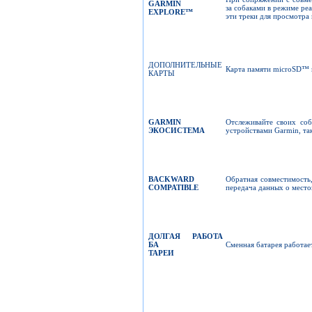
GARMIN
за собаками в режиме реа
EXPLORE
™
эти треки для просмотра
ДОПОЛНИТЕЛЬНЫЕ
Карта памяти microSD™ п
КАРТЫ
GARMIN
Отслеживайте своих соб
ЭКОСИСТЕМА
устройствами Garmin, та
BACKWARD
Обратная совместимость
COMPATIBLE
передача данных о мест
ДОЛГАЯ РАБОТА
БА
Сменная батарея работае
ТАРЕИ