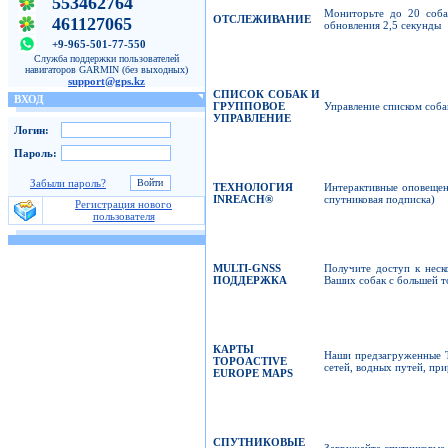
553462764
Мониторьте до 20 собак
ОТСЛЕЖИВАНИЕ
461127065
обновления 2,5 секунды
+9-965-501-77-550
Служба поддержки пользователей
навигаторов GARMIN (без выходных)
support@gps.kz
СПИСОК СОБАК И
ВХОД
ГРУППОВОЕ
Управление списком собак
УПРАВЛЕНИЕ
Логин:
Пароль:
Забыли пароль?
ТЕХНОЛОГИЯ
Интерактивные оповещен
INREACH
®
спутниковая подписка)
Регистрация нового
пользователя
MULTI-GNSS
Получите доступ к неск
ПОДДЕРЖКА
Ваших собак с большей т
КАРТЫ
Наши предзагруженные 
TOPOACTIVE
сетей, водных путей, пр
EUROPE
MAPS
СПУТНИКОВЫЕ
Загружайте спутниковые 