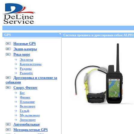
GPS
Cистема трекинга и дрессировки собак ALPHA
Носимые GPS
Экшн-камеры
Река-море
Эхолоты
Картплоттеры
Радары
Panoptix
Дрессировка и слежение за
собаками
Спорт, Фитнес
Бег
Фитнес
Плавание
Велоспорт
Гольф
Мультиспорт
Автоспорт
Автомобильные
Мотоциклетные GPS