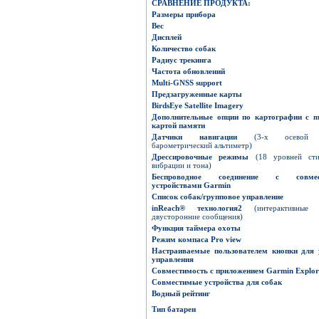
СРАВНЕНИЕ ПРОДУКТА
:
Размеры прибора
Вес
Дисплей
Количество собак
Радиус трекинга
Частота обновлений
Multi-GNSS
support
Предзагруженные карты
BirdsEye
Satellite
Imagery
Дополнительные опции по картографии с
m
картой памяти
Датчики навигации
(3-х осевой 
барометрический альтиметр)
Дрессировочные режимы
(18 уровней сти
вибрации и тона)
Беспроводное соединение с совме
устройствами
Garmin
Список собак
/
групповое управление
inReach
®
технология
2
(интерактивны
двусторонние сообщения)
Функция таймера охоты
Режим компаса
Pro view
Настраиваемые пользователем кнопки для 
управления
Совместимость с приложением
Garmin
Explor
Совместимые устройства для собак
Водный рейтинг
Тип батареи