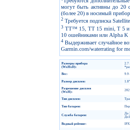
Требуются дополнительные 
могут быть активны до 20 
(более 20) в носимый прибо
2
Требуется подписка Satellite 
3
TT™ 15, TT 15 mini, T 5 и 
10 ошейниками или Alpha K
4
Выдерживает случайное возд
Garmin.com/waterrating for mo
Размеры прибора
2.7 
(WxHxD):
*ра
Вес
:
9.9
Размер дисплея
:
1.8"
Разрешение дисплея
282
(WxH):
Тип дисплея
:
Тра
Тип батареи
:
Пер
До 
Служба батареи
:
До1
Водный рейтинг
:
IPX