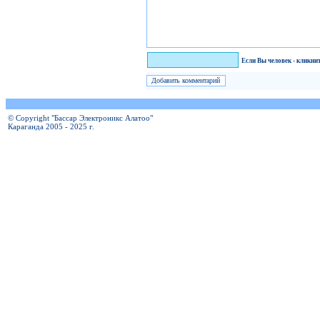
Я человек!
Если Вы человек - кликни
© Copyright "Бассар Электроникс Алатоо"
Караганда 2005 - 2025 г.