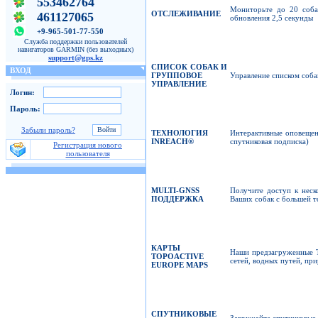
553462764
Мониторьте до 20 собак
ОТСЛЕЖИВАНИЕ
461127065
обновления 2,5 секунды
+9-965-501-77-550
Служба поддержки пользователей
навигаторов GARMIN (без выходных)
support@gps.kz
СПИСОК СОБАК И
ВХОД
ГРУППОВОЕ
Управление списком собак
УПРАВЛЕНИЕ
Логин:
Пароль:
Забыли пароль?
ТЕХНОЛОГИЯ
Интерактивные оповещен
INREACH
®
спутниковая подписка)
Регистрация нового
пользователя
MULTI-GNSS
Получите доступ к неск
ПОДДЕРЖКА
Ваших собак с большей т
КАРТЫ
Наши предзагруженные 
TOPOACTIVE
сетей, водных путей, пр
EUROPE
MAPS
СПУТНИКОВЫЕ
Загружайте спутниковые 