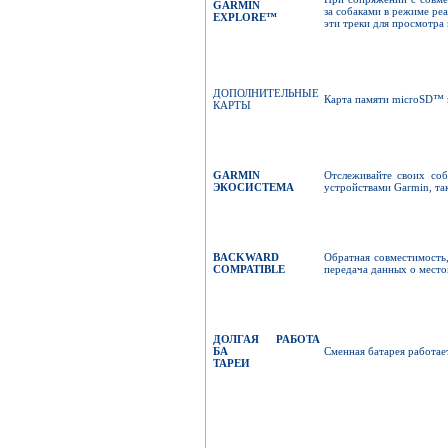
GARMIN
за собаками в режиме реа
EXPLORE
™
эти треки для просмотра
ДОПОЛНИТЕЛЬНЫЕ
Карта памяти microSD™ п
КАРТЫ
GARMIN
Отслеживайте своих соб
ЭКОСИСТЕМА
устройствами Garmin, та
BACKWARD
Обратная совместимость
COMPATIBLE
передача данных о мест
ДОЛГАЯ РАБОТА
БА
Сменная батарея работае
ТАРЕИ