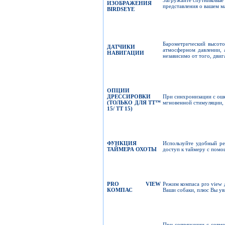
ИЗОБРАЖЕНИЯ
представления о вашем м
BIRDSEYE
Барометрический высото
ДАТЧИКИ
атмосферном давлении, 
НАВИГАЦИИ
независимо от того, двиг
ОПЦИИ
ДРЕССИРОВКИ
При синхронизации с оше
(
ТОЛЬКО ДЛЯ
TT™
мгновенной стимуляции, 
15/ TT 15)
ФУНКЦИЯ
Используйте удобный р
ТАЙМЕРА ОХОТЫ
доступ к таймеру с помо
PRO VIEW
Режим компаса pro view д
КОМПАС
Ваши собаки, плюс Вы уви
При сопряжении с совме