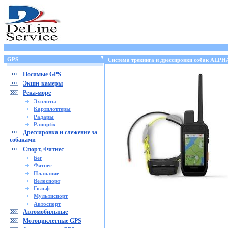
GPS
Cистема трекинга и дрессировки собак ALPHA
Носимые GPS
Экшн-камеры
Река-море
Эхолоты
Картплоттеры
Радары
Panoptix
Дрессировка и слежение за
собаками
Спорт, Фитнес
Бег
Фитнес
Плавание
Велоспорт
Гольф
Мультиспорт
Автоспорт
Автомобильные
Мотоциклетные GPS