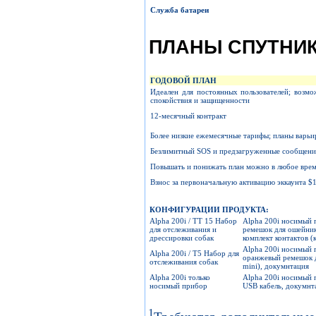
Служба батареи
ПЛАНЫ СПУТНИ
ГОДОВОЙ ПЛАН
Идеален для постоянных пользователей; возмо
спокойствия и защищенности
12-месячный контракт
Более низкие ежемесячные тарифы; планы варьи
Безлимитный SOS и предзагруженные сообщения
Повышать и понижать план можно в любое врем
Взнос за первоначальную активацию эккаунта $
КОНФИГУРАЦИИ ПРОДУКТА:
Alpha 200i / TT 15 Набор
Alpha 200i носимый 
для отслеживания и
ремешок для ошейника
дрессировки собак
комплект контактов 
Alpha 200i носимый 
Alpha 200i / T5 Набор для
оранжевый ремешок дл
отслеживания собак
mini), докумнтация
Alpha 200i только
Alpha 200i носимый 
носимый прибор
USB кабель, докумнт
1