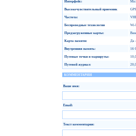
Интерфейс
:
Mic
Высокочувствительный приемник
GPS
Частота
:
VH
Беспроводные технологии
Wi-
Предзагруженные карты
:
Bas
Карта памяти
:
Да 
Внутренняя память
:
16 
Путевые точки и маршруты
:
10,
Путевой журнал
:
20,
КОММЕНТАРИИ
Ваше имя:
Email:
Текст комментария: