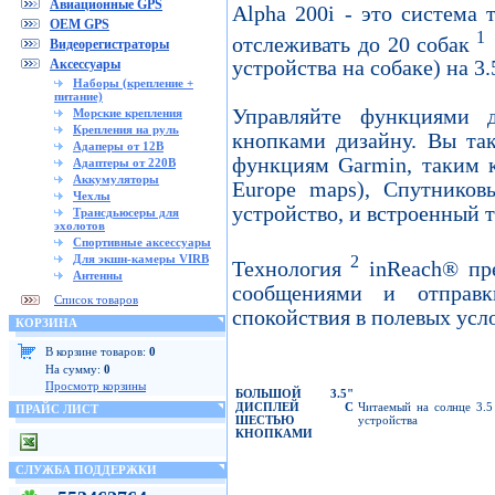
Авиационные GPS
Alpha 200i - это система 
OEM GPS
1
отслеживать до 20 собак
Видеорегистраторы
Аксессуары
устройства на собаке) на 3
Наборы (крепление +
питание)
Управляйте функциями д
Морские крепления
Крепления на руль
кнопками дизайну. Вы та
Адаперы от 12В
функциям Garmin, таким 
Адаптеры от 220В
Аккумуляторы
Europe maps), Спутников
Чехлы
устройство, и встроенный 
Трансдьюсеры для
эхолотов
Спортивные аксессуары
2
Для экшн-камеры VIRB
Технология
inReach® пре
Антенны
сообщениями и отправ
Список товаров
спокойствия в полевых усл
КОРЗИНА
В корзине товаров:
0
На сумму:
0
Просмотр корзины
БОЛЬШОЙ
3.5"
ДИСПЛЕЙ
С
Читаемый на солнце 3.5
ПРАЙС ЛИСТ
ШЕСТЬЮ
устройства
КНОПКАМИ
СЛУЖБА ПОДДЕРЖКИ