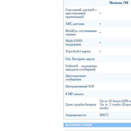
Montana 700
Сенсорный дисплей с
двусторонней
•
ориентацией
ABC датчики
•
BirdsEye спутниковые
•
снимки
Multi-GNSS
•
поддержка
TopoActive карты
•
City Navigator карты
Iridium® поддержка
передачи сообщений
Двусторонние
сообщения
Интерактивный SOS
8 MP camera
Up to 18 hours (GPS 
Срок службы батареи
Up to 2 weeks (Exped
mode)
Защищенность
IPX72
КОММЕНТАРИИ