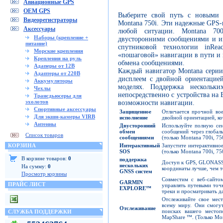
Авиационные GPS
OEM GPS
Выберите свой путь с новыми 
Видеорегистраторы
Montana 750i. Эти надежные GPS-
Аксессуары
любой ситуации. Montana 70
Наборы (крепление +
двусторонними сообщениями и 
питание)
спутниковой технологии inRea
Морские крепления
«пошаговой» навигации в пути и
Крепления на руль
обмена сообщениями.
Адаперы от 12В
Каждый навигатор Montana сери
Адаптеры от 220В
дисплеем с двойной ориентацие
Аккумуляторы
моделях. Поддержка несколь
Чехлы
непосредственно с устройства на B
Трансдьюсеры для
эхолотов
возможности навигации.
Спортивные аксессуары
Защищенное
Отличается прочной во
Для экшн-камеры VIRB
исполнение
двойной ориентацией, к
Антенны
Двусторонний
Используйте полную се
обмен
сообщений через глобал
Список товаров
сообщениями
(только Montana 700i, 75
Интерактивный
Запустите интерактивно
КОРЗИНА
SOS
(только Montana 700i, 75
В корзине товаров:
0
поддержка
Доступ к GPS, GLONASS 
нескольких
На сумму:
0
координаты лучше, чем т
G
N
S
S
систем
Просмотр корзины
Совместим с веб-сайт
GARMIN
ПРАЙС ЛИСТ
управлять путевыми точк
EXPLORE
™
треки и просматривать д
Отслеживайте свое мес
всему миру. Они смогут
Отслеживание
поисках вашего место
СЛУЖБА ПОДДЕРЖКИ
MapShare ™. (Только Mon