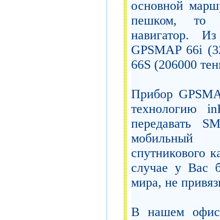
основной марш
пешком, то 
навигатор. И
GPSMAP 66i (3
66S (206000 тен
Прибор GPSMAP
технологию in
передавать S
мобильный т
спутникового ка
случае у Вас б
мира, не привяз
В нашем офис