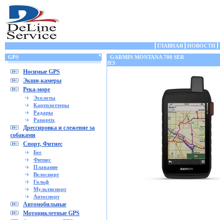
ГЛАВНАЯ
НОВОСТИ
GPS
GARMIN MONTANA 700 SER
IES
Носимые GPS
Экшн-камеры
Река-море
Эхолоты
Картплоттеры
Радары
Panoptix
Дрессировка и слежение за
собаками
Спорт, Фитнес
Бег
Фитнес
Плавание
Велоспорт
Гольф
Мультиспорт
Автоспорт
Автомобильные
Мотоциклетные GPS