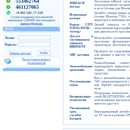
553462764
Доступная inReach служ
INREACH
непосредственно на ваше
461127065
погода
в пути (только для Monta
Делайте снимки ваших 
+9-965-501-77-550
Встроенная
(только Montana 750i); 
Служба поддержки пользователей
камера
вернуться к любимым ме
навигаторов GARMIN (без выходных)
support@gps.kz
Карты
CITY
Легкий переход от б
NAVIGATOR<
загруженным картографи
ВХОД
/strong>
вам двигаться по просты
Доступ
к
Используйте спутниковые
Логин:
спутниковым
просмотра фотореали
снимкам
Пароль:
ориентиров. Доступна пр
BIRDSEYE
Пройдите по следующем
Забыли пароль?
ABC
датчики
для данных о высоте, б
компас
Регистрация нового
Разнообразные совме
пользователя
Автомобильное
адаптировать навигатор
крепление
лодках, автомобилях,
средствах.
Как и автомобильные тр
Отслеживание
700 синхронизируется 
собак
или Alpha® (продаются
поле.
Поддержка технологии 
Беспроводные
сетей BLUETOOTH®, обес
технологии
использования местопол
многого другого
Увеличенный
срок
Перезаряжаемый литий-и
службы
до 18 часов в режиме GP
батареи