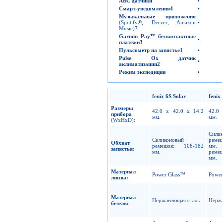
ABC
датчики
•
Смарт-уведомления
4
•
Музыкальные приложения
(Spotify®, Deezer, Amazon
•
Music)7
Garmin
Pay
™
бесконтактные
•
платежи
3
Пульсометр на запястье
1
•
Pulse
Ox
датчик
•
аклиматизации
2
Режим экспедиции
•
fenix 6S
Solar
fenix
Размеры
42.0 x 42.0 x 14.2
42.0
прибора
мм.
мм.
(WxHxD):
Сили
Силиконовый
реме
Обхват
ремешок: 108-182
мм
запястья:
мм.
реме
мм.
Материал
Power Glass™
Powe
линзы:
Материал
Нержавеющая сталь
Нерж
безеля: