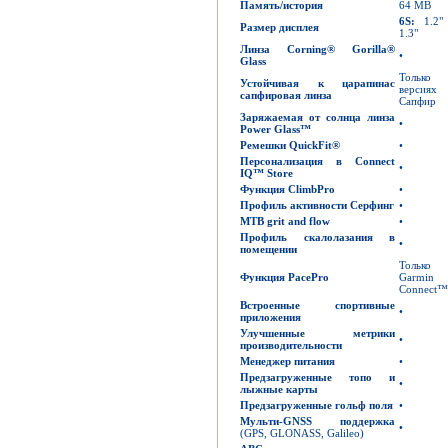
Память
/
история
64 MB
6S:
1.2
Размер дисплея
1.3"
Линза
Cornin
g
®
Gorilla
®
•
Glass
Тольк
Устойчивая к царапинас
версиях
сапфировая линза
Сапфир
Заряжаемая от солнца линза
•
Power Glass
™
Ремешки
QuickFit
®
•
Персонализация в
Connect
•
IQ
™
Store
Функция
ClimbPro
•
Профиль активности Серфинг
•
MTB
grit and
flow
•
Профиль скалолазания в
•
помещении
Только 
Функция
PacePro
Garmin
Connect™
Встроенные спортивные
•
приложения
Улучшенные метрики
•
производительности
Менеджер питания
•
Предзагруженные топо и
•
лыжные карты
Предзагруженные гольф поля
•
Мульти-
GNSS
поддержка
•
(GPS, GLONASS, Galileo)