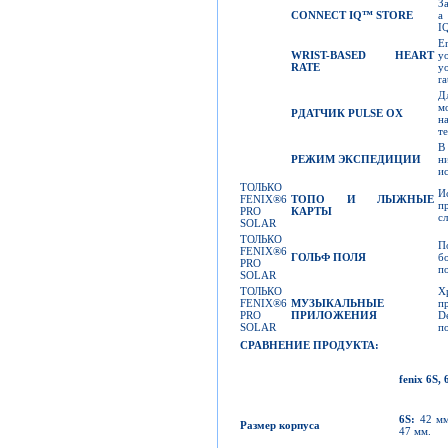
З
CONNECT IQ
™
STORE
а
I
En
WRIST-BASED HEART
yo
RATE
yo
ra
Д
м
P
ДАТЧИК
PULSE OX
н
т
В
РЕЖИМ ЭКСПЕДИЦИИ
н
и
ТОЛЬКО
И
FENIX®6
ТОПО И ЛЫЖНЫЕ
п
PRO
КАРТЫ
с
SOLAR
ТОЛЬКО
П
FENIX®6
ГОЛЬФ ПОЛЯ
б
PRO
п
SOLAR
ТОЛЬКО
Х
FENIX®6
МУЗЫКАЛЬНЫЕ
п
PRO
ПРИЛОЖЕНИЯ
D
SOLAR
п
СРАВНЕНИЕ ПРОДУКТА
:
fenix
6S,
6S:
42 мм
Размер корпуса
47 мм.