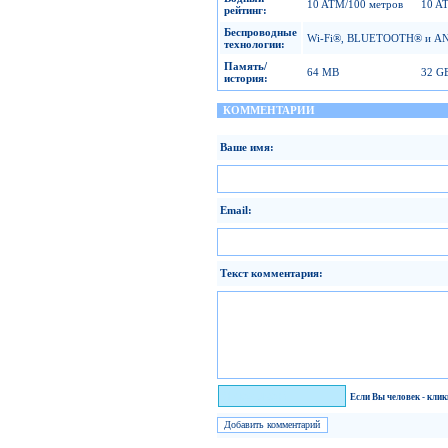
10 ATM/100 метров
10 A
рейтинг:
Беспроводные
Wi-Fi®, BLUETOOTH® и AN
технологии:
Память/
64 MB
32 G
история:
КОММЕНТАРИИ
Ваше имя:
Email:
Текст комментария:
Я человек!
Если Вы человек - кли