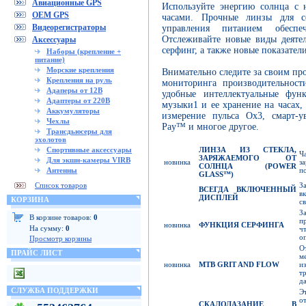
Авиационные GPS
Используйте энергию солнца с
OEM GPS
часами. Прочные линзы для с
Видеорегистраторы
управления питанием обесп
Отслеживайте новые виды деяте
Аксессуары
серфинг, а также новые показател
Наборы (крепление +
питание)
Морские крепления
Внимательно следите за своим пр
Крепления на руль
мониторинга производительност
Адаперы от 12В
удобные интеллектуальные фун
Адаптеры от 220В
музыки1 и ее хранение на часах,
Аккумуляторы
измерение пульса Ox3, смарт-у
Чехлы
Pay™ и многое другое.
Трансдьюсеры для
эхолотов
ЛИНЗА ИЗ СТЕКЛА,
Спортивные аксессуары
Ч
ЗАРЯЖАЕМОГО ОТ
Для экшн-камеры VIRB
новинка
з
СОЛНЦА (
POWER
п
Антенны
GLASS™
)
З
Список товаров
ВСЕГДА ВКЛЮЧЕННЫЙ
в
ДИСПЛЕЙ
КОРЗИНА
св
З
В корзине товаров:
0
п
новинка
ФУНКЦИЯ СЕРФИНГА
На сумму:
0
ч
о
Просмотр корзины
О
ПРАЙС ЛИСТ
м
новинка
MTB GRIT AND FLOW
и
т
д
СЛУЖБА ПОДДЕРЖКИ
Э
о
СКАЛОЛАЗАНИЕ В