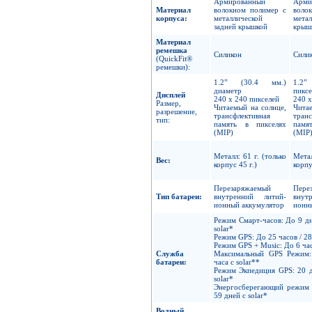
Армированный
Арми
Материал
волокном полимер с
воло
корпуса:
металлической
метал
задней крышкой
крыш
Материал
ремешка
Силикон
Сили
(QuickFit®
ремешки):
1.2” (30.4 мм.)
1.2
диаметр
пиксе
Дисплей
240 x 240 пикселей
240 x
Размер,
Читаемый на солнце,
Чита
разрешение,
трансфлективная
транс
тип:
память в пикселях
памя
(MIP)
(MIP
Металл: 61 г. (только
Метал
Вес:
корпус 45 г.)
корпу
Перезаряжаемый
Пере
Тип батареи:
внутренний литий-
внут
ионный аккумулятор
ионн
Режим Смарт-часов: До 9 дн
solar*
Режим GPS: До 25 часов / 28 
Режим GPS + Music: До 6 ча
Служба
Максимальный GPS Режим:
батареи:
часа с solar**
Режим Экпедиция GPS: 20 д
solar*
Энергосберегающий режим 
59 дней с solar*
Водный