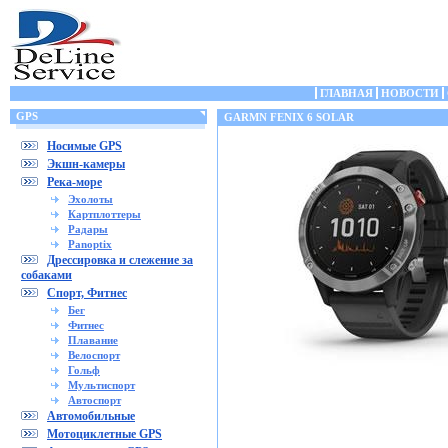
ГЛАВНАЯ
НОВОСТИ
GPS
GARMN FENIX 6 SOLAR
Носимые GPS
Экшн-камеры
Река-море
Эхолоты
Картплоттеры
Радары
Panoptix
Дрессировка и слежение за
собаками
Спорт, Фитнес
Бег
Фитнес
Плавание
Велоспорт
Гольф
Мультиспорт
Автоспорт
Автомобильные
Мотоциклетные GPS