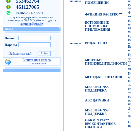
553462764
новинка
п
ПОМЕЩЕНИИ
р
461127065
м
Ф
+9-965-501-77-550
ФУНКЦИЯ
PACEPRO™
и
Служба поддержки пользователей
навигаторов GARMIN (без выходных)
И
ВСТРОЕННЫЕ
support@gps.kz
п
СПОРТИВНЫЕ
к
ВХОД
ПРИЛОЖЕНИЯ
п
П
Логин:
р
новинка
ВИДЖЕТ СНА
п
Пароль:
В
н
Забыли пароль?
П
д
Регистрация нового
МЕТРИКИ
т
пользователя
ПРОИЗВОДИТЕЛЬНОСТИ
m
м
П
МЕНЕДЖЕР ПИТАНИЯ
в
в
Д
МУЛЬТИ
-GNSS
с
ПОДДЕРЖКА
л
Н
ABC
ДАТЧИКИ
п
п
Д
МУЛЬТИ
-GNSS
с
ПОДДЕРЖКА
л
GARMIN PAY™
О
БЕСКОНТАКТНЫЕ
п
ПЛАТЕЖИ