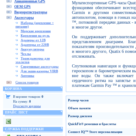
Авиационные GPS
Мультиспортивные GPS-часы Quat
OEM GPS
функциями обеспечивают всесто
Видеорегистраторы
Garmin и другими совместимым
автопилотом, помощи в гонках на
Аксессуары
™, потоковой передачи данных - в
Наборы (крепление +
питание)
и многое другое.
Морские крепления
Крепления на руль
Он поддерживает дополнитель
Адаперы от 12В
представлением диаграмм. Бл
Адаптеры от 220В
показателям производительности д
Аккумуляторы
и многого другого, Quatix 6 помо
Чехлы
отслеживать.
Трансдьюсеры для
эхолотов
Спутниковая навигация и функци
Спортивные аксессуары
гироскопом и барометрическим вы
Для экшн-камеры VIRB
вне воды. Он также включает
Антенны
сердечного ритма на запястье 
Список товаров
платежам Garmin Pay ™ и хранил
КОРЗИНА
В корзине товаров:
0
Размер
часов
На сумму:
0
Просмотр корзины
Объем памяти
ПРАЙС ЛИСТ
Размер дисплея
QuickFit
®
ремешки
и браслеты
СЛУЖБА ПОДДЕРЖКИ
Connect
IQ
™
Store
персонализация