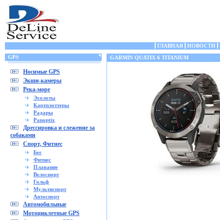
ГЛАВНАЯ
НОВОСТИ
GPS
GARMIN QUATIX 6 TITANIUM
Носимые GPS
Экшн-камеры
Река-море
Эхолоты
Картплоттеры
Радары
Panoptix
Дрессировка и слежение за
собаками
Спорт, Фитнес
Бег
Фитнес
Плавание
Велоспорт
Гольф
Мультиспорт
Автоспорт
Автомобильные
Мотоциклетные GPS