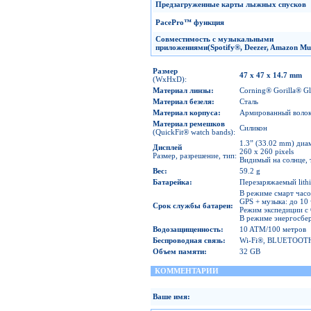
Предзагруженные
карты лыжных спусков
PacePro
™
функция
Совместимость с музыкальными
приложениями
(Spotify
®
,
Deezer,
Amazon
Mus
Размер
47 x 47 x 14.7 mm
(WxHxD):
Материал линзы
:
Corning® Gorilla® Gl
Материал
безеля
:
Сталь
Материал
корпуса
:
Армированный волок
Материал ремешков
Силикон
(QuickFit® watch bands):
1.3” (33.02 mm) диа
Дисплей
260 x 260 pixels
Размер, разрешение, тип:
Видимый на солнце, 
Вес
:
59.2 g
Батарейка
:
Перезаряжаемый lith
В режиме смарт часов
GPS + музыка: до 10 
Срок службы батареи
:
Режим экспедиции с 
В режиме энергосбер
Водозащищенность
:
10 ATM/100 метров
Беспроводная связь
:
Wi-Fi®, BLUETOOT
Объем
памяти
:
32 GB
КОММЕНТАРИИ
Ваше имя: