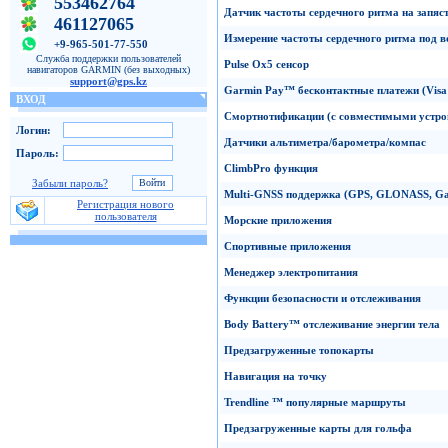
553462764
Датчик частоты
сердечного ритма на запяс
461127065
Измерение частоты сердечного ритма под в
+9-965-501-77-550
Служба поддержки пользователей
Pulse
Ox
5
сенсор
навигаторов GARMIN (без выходных)
support@gps.kz
Garmin
Pay
™
бесконтактные платежи
(Vis
ВХОД
Смортнотификации
(с совместимыми устро
Логин:
Датчики альтиметра/барометра/компас
Пароль:
ClimbPro
функция
Забыли пароль?
Multi-GNSS
поддержка
(GPS
,
GLONASS,
Ga
Регистрация нового
пользователя
Морские
приложения
Спортивные приложения
Менеджер электропитания
Функции
безопасности и отслеживания
Body Battery
™
отслеживание энергии тела
Предзагруженные
топокарты
Навигация на точку
Trendline
™
популярные маршруты
Предзагруженные
карты
для гольфа