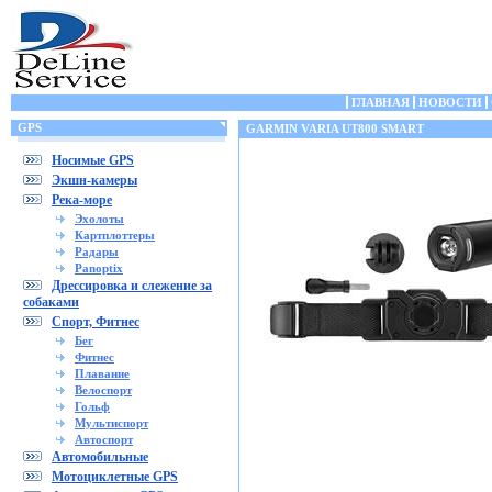
ГЛАВНАЯ
НОВОСТИ
GPS
GARMIN VARIA UT800 SMART
Носимые GPS
Экшн-камеры
Река-море
Эхолоты
Картплоттеры
Радары
Panoptix
Дрессировка и слежение за
собаками
Спорт, Фитнес
Бег
Фитнес
Плавание
Велоспорт
Гольф
Мультиспорт
Автоспорт
Автомобильные
Мотоциклетные GPS