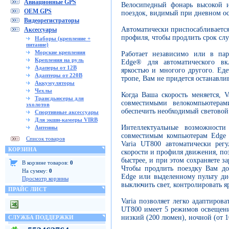
Авиационные GPS
Велосипедный фонарь высокой и
OEM GPS
поездок, видимый при дневном ос
Видеорегистраторы
Автоматически приспосабливается
Аксессуары
профиля, чтобы продлить срок сл
Наборы (крепление +
питание)
Морские крепления
Работает независимо или в па
Крепления на руль
Edge® для автоматического вк
Адаперы от 12В
яркостью и многого другого. Ед
Адаптеры от 220В
тропе, Вам не придется останавлив
Аккумуляторы
Чехлы
Когда Ваша скорость меняется, V
Трансдьюсеры для
совместимыми велокомпьютерам
эхолотов
обеспечить необходимый световой 
Спортивные аксессуары
Для экшн-камеры VIRB
Интеллектуальные возможност
Антенны
совместимым компьютерам Edge 
Список товаров
Varia UT800 автоматически рег
КОРЗИНА
скорости и профиля движения, поэ
быстрее, и при этом сохраняете з
В корзине товаров:
0
Чтобы продлить поездку Вам до
На сумму:
0
Edge или выделенному пульту ди
Просмотр корзины
выключить свет, контролировать я
ПРАЙС ЛИСТ
Varia позволяет легко адаптиров
UT800 имеет 5 режимов освещени
низкий (200 люмен), ночной (от 1
СЛУЖБА ПОДДЕРЖКИ