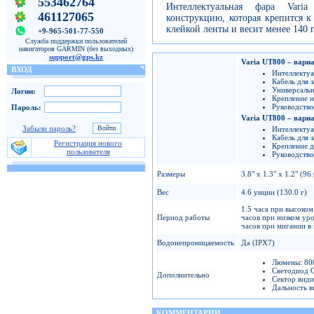
553462764
Интеллектуальная фара Vari
461127065
конструкцию, которая крепится 
клейкой ленты и весит менее 140 
+9-965-501-77-550
Служба поддержки пользователей
навигаторов GARMIN (без выходных)
support@gps.kz
Varia UT800 – вариа
ВХОД
Интеллектуа
Кабель для 
Универсальн
Логин:
Крепление н
Руководство
Пароль:
Varia UT800 – вариа
Забыли пароль?
Интеллектуа
Кабель для 
Регистрация нового
Крепление д
пользователя
Руководство
Размеры
3.8" x 1.3" x 1.2" (9
Вес
4.6 унции (130.0 г)
1.5 часа при высоком
Период работы
часов при низком уро
часов при мигании в
Водонепроницаемость
Да (IPX7)
Люмены: 80
Светодиод 
Дополнительно
Сектор види
Дальность в
КОММЕНТАРИИ