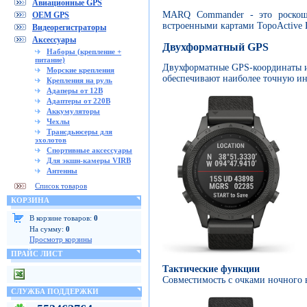
Авиационные GPS
MARQ Commander - это роскошн
OEM GPS
встроенными картами TopoActive
Видеорегистраторы
Аксессуары
Двухформатный GPS
Наборы (крепление +
питание)
Двухформатные GPS-координаты и
Морские крепления
обеспечивают наиболее точную и
Крепления на руль
Адаперы от 12В
Адаптеры от 220В
Аккумуляторы
Чехлы
Трансдьюсеры для
эхолотов
Спортивные аксессуары
Для экшн-камеры VIRB
Антенны
Список товаров
КОРЗИНА
В корзине товаров:
0
На сумму:
0
Просмотр корзины
ПРАЙС ЛИСТ
Тактические функции
Совместимость с очками ночного 
СЛУЖБА ПОДДЕРЖКИ