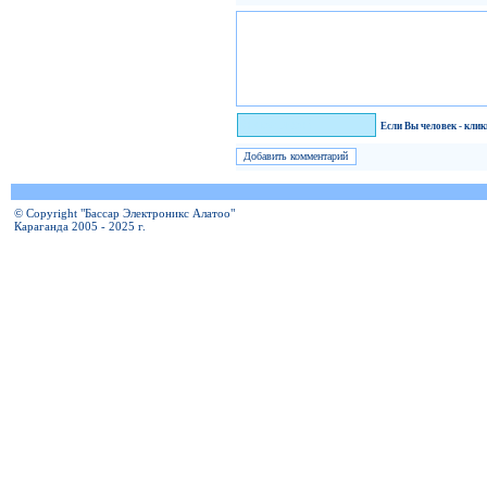
Я человек!
Если Вы человек - кли
© Copyright "Бассар Электроникс Алатоо"
Караганда 2005 - 2025 г.