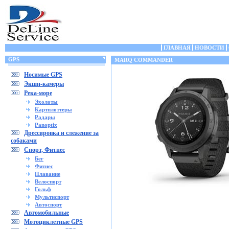
ГЛАВНАЯ
НОВОСТИ
GPS
MARQ COMMANDER
Носимые GPS
Экшн-камеры
Река-море
Эхолоты
Картплоттеры
Радары
Panoptix
Дрессировка и слежение за
собаками
Спорт, Фитнес
Бег
Фитнес
Плавание
Велоспорт
Гольф
Мультиспорт
Автоспорт
Автомобильные
Мотоциклетные GPS