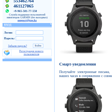
553462764
461127065
+9-965-501-77-550
Служба поддержки пользователей
навигаторов GARMIN (без выходных)
support@gps.kz
ВХОД
Логин:
Пароль:
Забыли пароль?
Регистрация нового
пользователя
Смарт-уведомления
Получайте электронные письма,
ваших часах в сопряжении с совм