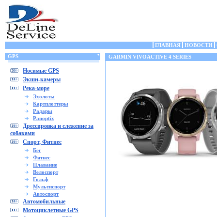
ГЛАВНАЯ
НОВОСТИ
GPS
GARMIN VIVOACTIVE 4 SERIES
Носимые GPS
Экшн-камеры
Река-море
Эхолоты
Картплоттеры
Радары
Panoptix
Дрессировка и слежение за
собаками
Спорт, Фитнес
Бег
Фитнес
Плавание
Велоспорт
Гольф
Мультиспорт
Автоспорт
Автомобильные
Мотоциклетные GPS