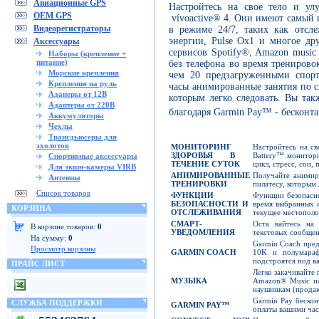
Авиационные GPS
Настройтесь на свое тело и ул
OEM GPS
vívoactive® 4. Они имеют самый
Видеорегистраторы
в режиме 24/7, таких как отсл
энергии, Pulse Ox1 и многое др
Аксессуары
сервисов Spotify®, Amazon musi
Наборы (крепление +
питание)
без телефона во время тренирово
Морские крепления
чем 20 предзагруженными спор
Крепления на руль
часы анимированные занятия по с
Адаперы от 12В
которым легко следовать. Вы та
Адаптеры от 220В
благодаря Garmin Pay™ - бескон
Аккумуляторы
Чехлы
Трансдьюсеры для
эхолотов
МОНИТОРИНГ
Настройтесь на св
ЗДОРОВЬЯ В
Battery™ монитори
Спортивные аксессуары
ТЕЧЕНИЕ СУТОК
цикл, стресс, сон, 
Для экшн-камеры VIRB
АНИМИРОВАННЫЕ
Получайте анимир
Антенны
ТРЕНИРОВКИ
пилатесу, которым 
Список товаров
ФУНКЦИИ
Функции безопасн
БЕЗОПАСНОСТИ И
время выбранных а
КОРЗИНА
ОТСЛЕЖИВАНИЯ
текущее местопол
СМАРТ-
Оста вайтесь на
В корзине товаров:
0
УВЕДОМЛЕНИЯ
текстовых сообщен
На сумму:
0
Garmin Coach пред
Просмотр корзины
GARMIN COACH
10K и полумараф
подстроятся под в
ПРАЙС ЛИСТ
Легко закачивайте 
МУЗЫКА
Amazon® Music ил
наушникам (продаю
Garmin Pay бескон
СЛУЖБА ПОДДЕРЖКИ
GARMIN PAY™
оплаты вашими час