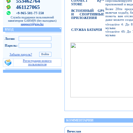
553462764
CONNECT IQ™
Персонализируй
STORE
приложений и видж
461127065
Более 20ти пред
ВСТОЕННЫЙ
GPS
включая ходьбу, бе
+9-965-501-77-550
И СПОРТИВНЫЕ
помочь вам отсле
Служба поддержки пользователей
ПРИЛОЖЕНИЯ
даже можете созда
навигаторов GARMIN (без выходных)
support@gps.kz
vívoactive 4: До 
музыка
ВХОД
СЛУЖБА
БАТАРЕИ
vívoactive 4S: До
музыка
Логин:
Пароль:
Забыли пароль?
Регистрация нового
пользователя
КОММЕНТАРИИ
Вячеслав