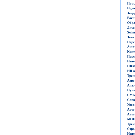
Подс
Иден
Загр
Расш
Обра
Дист
Swim 
Заня
Перс
Auto
Крит
Перс
Инте
HR
HR
к
Трен
Аэро
Анаэ
Пуль
СМА
Conn
Увед
Авто
Авто
МОН
Трек
Стре
Инте