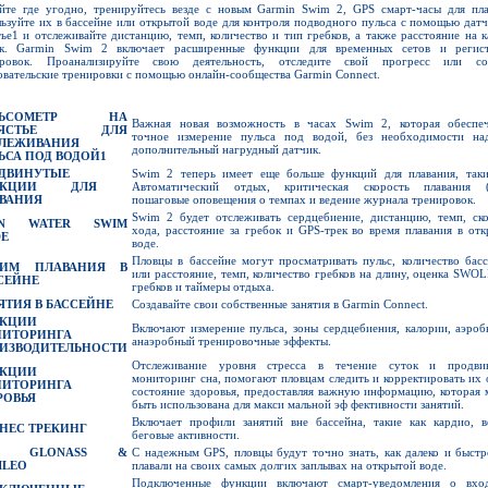
йте где угодно, тренируйтесь везде с новым Garmin Swim 2, GPS смарт-часы для пла
ьзуйте их в бассейне или открытой воде для контроля подводного пульса с помощью датч
тье1 и отслеживайте дистанцию, темп, количество и тип гребков, а также расстояние на 
ок. Garmin Swim 2 включает расширенные функции для временных сетов и регис
ировок. Проанализируйте свою деятельность, отследите свой прогресс или со
овательские тренировки с помощью онлайн-сообщества Garmin Connect.
ЬСОМЕТР
НА
Важная новая возможность в часах Swim 2, которая обеспеч
ПЯСТЬЕ ДЛЯ
точное измерение пульса под водой, без необходимости над
ЛЕЖИВАНИЯ
дополнительный нагрудный датчик.
ЬСА ПОД ВОДОЙ
1
ДВИНУТЫЕ
Swim 2 теперь имеет еще больше функций для плавания, таки
НКЦИИ ДЛЯ
Автоматический отдых, критическая скорость плавания (
ВАНИЯ
пошаговые оповещения о темпах и ведение журнала тренировок.
Swim 2 будет отслеживать сердцебиение, дистанцию, темп, ск
EN WATER SWIM
хода, расстояние за гребок и GPS-трек во время плавания в от
E
воде.
Пловцы в бассейне могут просматривать пульс, количество бас
ЖИМ
ПЛАВАНИЯ В
или расстояние, темп, количество гребков на длину, оценка SWOL
СЕЙНЕ
гребков и таймеры отдыха.
ЯТИЯ
В БАССЕЙНЕ
Создавайте свои собственные занятия в Garmin Connect.
КЦИИ
Включают измерение пульса, зоны сердцебиения, калории, аэро
ИТОРИНГА
анаэробный тренировочные эффекты.
ИЗВОДИТЕЛЬНОСТИ
Отслеживание уровня стресса в течение суток и продви
КЦИИ
мониторинг сна, помогают пловцам следить и корректировать их
ИТОРИНГА
состояние здоровья, предоставляя важную информацию, которая
РОВЬЯ
быть использована для макси мальной эф фективности занятий.
Включает профили занятий вне бассейна, такие как кардио, в
НЕС ТРЕКИНГ
беговые активности.
S, GLONASS &
С надежным GPS, пловцы будут точно знать, как далеко и быст
ILEO
плавали на своих самых долгих заплывах на открытой воде.
Подключенные функции включают смарт-уведомления о вхо