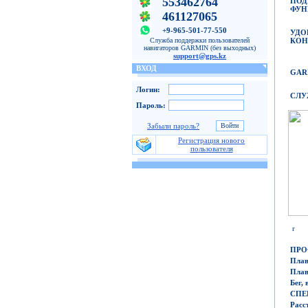
553462764
ПОД
ФУН
461127065
+9-965-501-77-550
УДО
КОН
Служба поддержки пользователей
навигаторов GARMIN (без выходных)
support@gps.kz
ВХОД
GAR
Логин:
СЛУ
Пароль:
Забыли пароль?
Регистрация нового
пользователя
r
ПРО
Плав
Плав
Бег, 
СПЕ
Расс