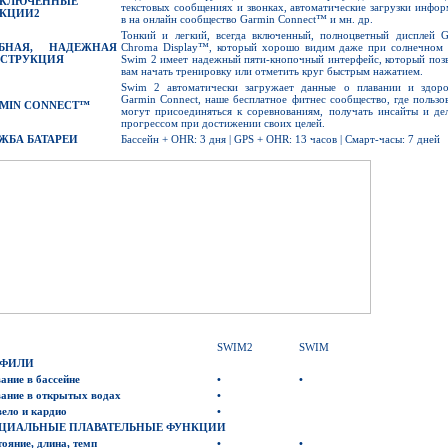
КЛЮЧЕННЫЕ
текстовых сообщениях и звонках, автоматические загрузки инфо
КЦИИ
2
в на онлайн сообщество Garmin Connect™ и мн. др.
Тонкий и легкий, всегда включенный, полноцветный дисплей G
БНАЯ,
НАДЕЖНАЯ
Chroma Display™, который хорошо видим даже при солнечном с
СТРУКЦИЯ
Swim 2 имеет надежный пяти-кнопочный интерфейс, который поз
вам начать тренировку или отметить круг быстрым нажатием.
Swim 2 автоматически загружает данные о плавании и здоро
Garmin Connect, наше бесплатное фитнес сообщество, где пользо
MIN CONNECT™
могут присоединяться к соревнованиям, получать инсайты и де
прогрессом при достижении своих целей.
ЖБА
БАТАРЕИ
Бассейн + OHR: 3 дня | GPS + OHR: 13 часов | Смарт-часы: 7 дней
SWIM2
SWIM
ФИЛИ
ание в бассейне
•
•
ание в открытых водах
•
вело и
кардио
•
ЦИАЛЬНЫЕ ПЛАВАТЕЛЬНЫЕ ФУНКЦИИ
тояние,
длина, темп
•
•