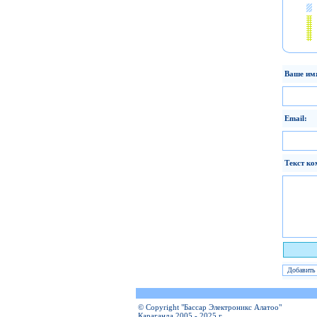
Ваше им
Email:
Текст ко
Я чело
© Copyright "Бассар Электроникс Алатоо"
Караганда 2005 - 2025 г.