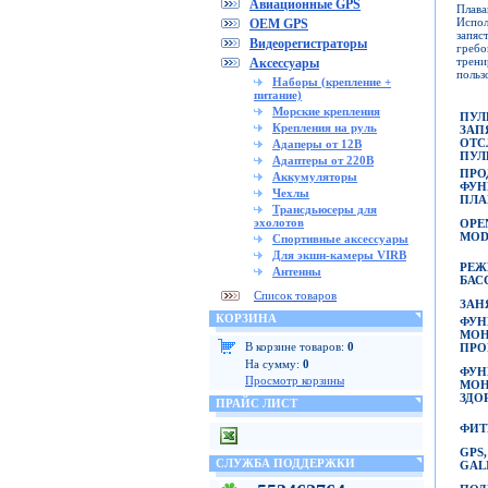
Авиационные GPS
Плава
Испол
OEM GPS
запяс
Видеорегистраторы
греб
трен
Аксессуары
польз
Наборы (крепление +
питание)
Морские крепления
ПУЛ
Крепления на руль
ЗА
ОТС
Адаперы от 12В
ПУЛ
Адаптеры от 220В
ПРО
Аккумуляторы
ФУ
Чехлы
ПЛА
Трансдьюсеры для
эхолотов
OP
MOD
Спортивные аксессуары
Для экшн-камеры VIRB
РЕ
Антенны
БАС
Список товаров
ЗАН
КОРЗИНА
ФУН
МОН
В корзине товаров:
0
ПРО
На сумму:
0
ФУН
Просмотр корзины
МОН
ЗДО
ПРАЙС ЛИСТ
ФИТ
GP
СЛУЖБА ПОДДЕРЖКИ
GAL