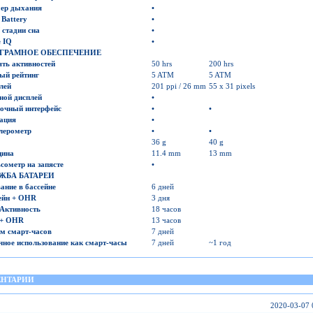
ер дыхания
•
 Battery
•
/ стадии
сна
•
 IQ
•
ГРАМНОЕ
ОБЕСПЕЧЕНИЕ
ть активностей
50 hrs
200 hrs
ый рейтинг
5 ATM
5 ATM
лей
201 ppi / 26 mm
55 x 31 pixels
ной дисплей
•
очный интерфейс
•
•
ация
•
лерометр
•
•
36 g
40 g
щина
11.4 mm
13 mm
сометр на
запясте
•
ЖБА
БАТАРЕИ
ание в бассейне
6 дней
ейн
+ OHR
3 дня
Активность
18 часов
 + OHR
13 часов
м смарт-часов
7 дней
чное
и
спользование как смарт-часы
7 дней
~1 год
НТАРИИ
2020-03-07 