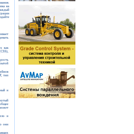
вания.
ика на
каждый
трации
здайте
ивает
евать
х как
CSS),
орость
крытой
сейнов
F, тип
бный и
нутый
 общее
 может
ело и
ро они
дящих