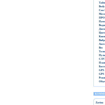
Тайм
Body
Сон 
Move
ПРО
Памя
Водн
Дисп
Цвет
Кноп
Вибр
Аксе
Вес
Тол
Пуль
СЛУ
Плав
Басс
GPS
GPS
Режи
Обы
КОММЕ
Zarina