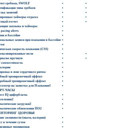
чет
гребков
, SWOLF
•
•
тификация типа гребков
•
•
узка занятий
•
•
иренные таймеры отдыха
•
•
тный отсчет
•
•
анция заплыва
и таймеры
•
pacing alerts
•
тия в бассейне
•
ональные записи при плавании в бассейне
•
rest
•
ическая скорость плавания
(CSS
)
•
онализированные поля
•
•
рвалы вручную
•
•
M
совместимость
•
алории
•
ировка в зоне сердечного ритма
•
бный
тренировочный эффект
•
робный тренировочный эффект
•
сометр на запястье для Плавания
1
•
РТ-ЧАСЫ
ect
IQ
циферблаты
•
омления
2
•
матические загрузки
2
•
матические обновления ПО
2
•
ИТОРИНГ ЗДОРОВЬЯ
инг активности
(
шаги, калории
)
•
сс
в течение суток
•
нсивные тренировки
•