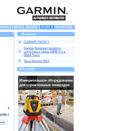
АТНАЯ СВЯЗЬ
АКЦИИ
ПОИСК
ПОМОЩЬ
Плавание
GARMIN SWIM 2
Garmin Комплект монитор
сердечного ритма HRM-Tri и
HRM-Swim
Часы Descent Mk2
РЕКЛАМА
WIM 2