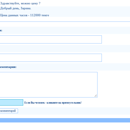
Здравствуйте, можно цену ?
Добрый день, Зарина.
Цена данных часов - 112000 тенге
я:
мментария:
век!
Если Вы человек - кликните на прямоугольник!