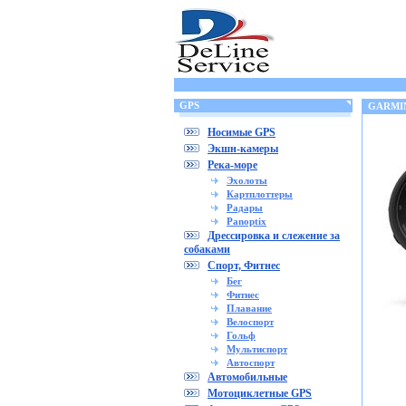
GPS
GARMIN
Носимые GPS
Экшн-камеры
Река-море
Эхолоты
Картплоттеры
Радары
Panoptix
Дрессировка и слежение за
собаками
Спорт, Фитнес
Бег
Фитнес
Плавание
Велоспорт
Гольф
Мультиспорт
Автоспорт
Автомобильные
Мотоциклетные GPS