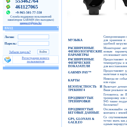
553462764
461127065
+9-965-501-77-550
Служба поддержки пользователей
навигаторов GARMIN (без выходных)
support@gps.kz
ВХОД
Синхронизация с 
Логин:
МУЗЫКА
для хранения и
удобной загрузки
Пароль:
РАСШИРЕННЫЕ
Мониторинг акт
ФИЗИОЛОГИЧЕСКИЕ
новым парамет
Забыли пароль?
ПАРАМЕТРЫ
отслеживает инт
Регистрация нового
РАСШИРЕННЫЕ
Предоставляет п
пользователя
ФИЗИЧЕСКИЕ
температуры и в
ПОКАЗАТЕЛИ
для восстановлен
Предоставляет у
GARMIN PAY™
наличные и карт
Никогда не собье
КАРТЫ
или езды.
БЕЗОПАСТНОСТЬ И
Включает детект
ТРЕКИНГ
4
Ваше реальное м
Готовитесь ли 
ПРОДВИНУТЫЕ
тренировку или 
ТРЕНИРОВКИ
945 также подд
бесплатно!
ПРОДВИНУТЫЕ
Отслеживайте с
БЕГОВЫЕ
ДАННЫЕ
контакта с земле
Со спутниковыми
GPS, GLONASS &
точно знать как
GALILEO
одным маршрутам