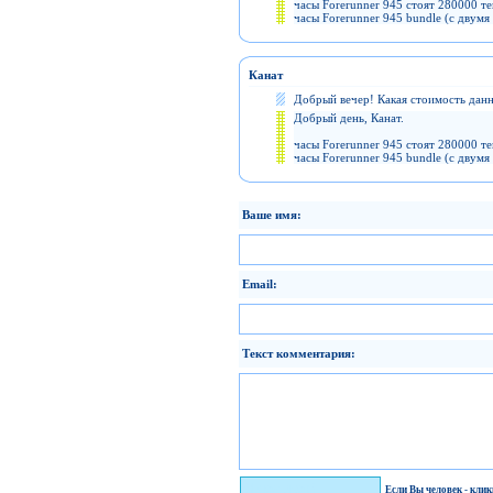
часы Forerunner 945 стоят 280000 те
часы Forerunner 945 bundle (с двум
Канат
Добрый вечер! Какая стоимость дан
Добрый день, Канат.
часы Forerunner 945 стоят 280000 те
часы Forerunner 945 bundle (с двум
Ваше имя:
Email:
Текст комментария:
Я человек!
Если Вы человек - кли