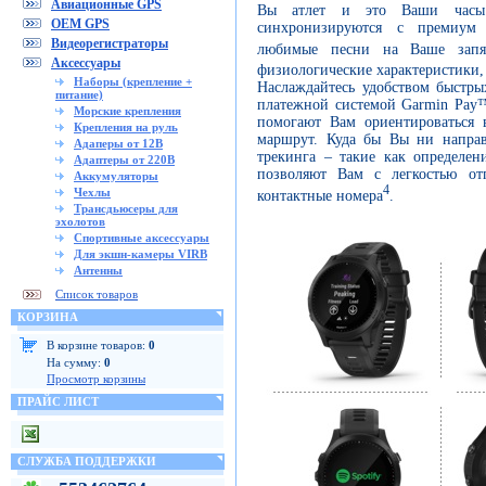
Авиационные GPS
Вы атлет и это Ваши часы. 
OEM GPS
синхронизируются с премиум 
Видеорегистраторы
любимые песни на Ваше запя
Аксессуары
физиологические характеристики,
Наборы (крепление +
Наслаждайтесь удобством быстры
питание)
платежной системой Garmin Pay
Морские крепления
помогают Вам ориентироваться 
Крепления на руль
маршрут. Куда бы Вы ни направ
Адаперы от 12В
трекинга – такие как определе
Адаптеры от 220В
позволяют Вам с легкостью от
Аккумуляторы
4
Чехлы
контактные номера
.
Трансдьюсеры для
эхолотов
Спортивные аксессуары
Для экшн-камеры VIRB
Антенны
Список товаров
КОРЗИНА
В корзине товаров:
0
На сумму:
0
Просмотр корзины
ПРАЙС ЛИСТ
СЛУЖБА ПОДДЕРЖКИ