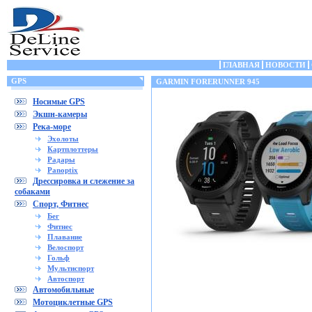
ГЛАВНАЯ
НОВОСТИ
GPS
GARMIN FORERUNNER 945
Носимые GPS
Экшн-камеры
Река-море
Эхолоты
Картплоттеры
Радары
Panoptix
Дрессировка и слежение за
собаками
Спорт, Фитнес
Бег
Фитнес
Плавание
Велоспорт
Гольф
Мультиспорт
Автоспорт
Автомобильные
Мотоциклетные GPS