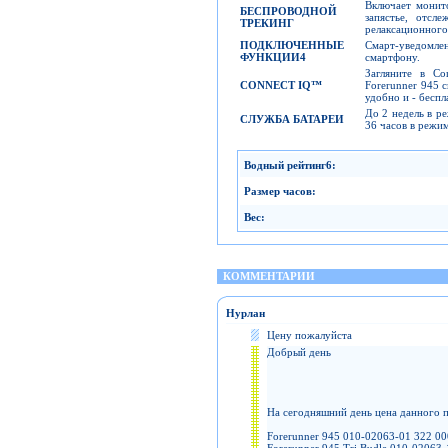
Включает монит
БЕСПРОВОДНОЙ
запястье, отсл
ТРЕКИНГ
релаксационного
ПОДКЛЮЧЕННЫЕ
Смарт-уведомле
ФУНКЦИИ
4
смартфону.
Загляните в Co
CONNECT IQ™
Forerunner 945 
удобно и - беспл
До 2 недель в р
СЛУЖБА
БАТАРЕИ
36 часов в режим
Водный рейтинг
6
:
Размер
часов
:
Вес
:
КОММЕНТАРИИ
Нурлан
Цену пожалуйста
Добрый день
На сегодняшний день цена данного п
Forerunner 945 010-02063-01 322 00