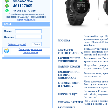
553462764
461127065
+9-965-501-77-550
Служба поддержки пользователей
навигаторов GARMIN (без выходных)
support@gps.kz
ВХОД
Логин:
Закачивайте до 5
Пароль:
музыкальных провай
МУЗЫКА
через Bluetooth® (
Забыли пароль?
телефона.
Evaluates your traini
Регистрация нового
ADVANCED
offers additional p
пользователя
PHYSIO FEATURES
aerobic and anaerobic
РАСШИРЕННЫЕ
Готовитесь ли Вы 
ТРЕНИРОВКИ
тренировки или ска
Получайте трениров
GARMIN COACH
их достижения, будь
РАСШИРЕННАЯ
Включает темп, врем
БЕГОВАЯ
частота шагов.
ДИНАМИКА
1
Легко делитесь свои
БЕЗОПАСНОСТЬ
Вам нужна помощь 
И ТРКИНГ
2
инцидентов, в случ
Загляните в Connect
CONNECT IQ™
245 Music, загружа
бесплатно!
До 7 дней в режиме
СЛУЖБА БАТАРЕИ
часов в режиме GPS 
РАЗЛИЧНЫЕ