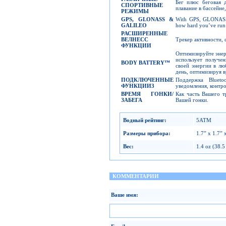
Бег плюс беговая д
СПОРТИВНЫЕ
плавание в бассейне
РЕЖИМЫ
GPS, GLONASS &
With GPS, GLONASS an
GALILEO
how hard you’ve run o
РАСШИРЕННЫЕ
ВЕЛНЕСС
Трекер активности, 
ФУНКЦИИ
Оптимизируйте энер
использует получе
BODY BATTERY™
своей энергии в лю
день, оптимизируя в
ПОДКЛЮЧЕННЫЕ
Поддержка Blueto
ФУНКЦИИ
3
уведомления, контро
ВРЕМЯ ГОНКИ/
Как часть Вашего т
ЗАБЕГА
Вашей гонки.
Водный рейтинг
:
5ATM
Размеры прибора
:
1.7” x 1.7”
Вес
:
1.4 oz (38.5
КОММЕНТАРИИ
Ваше имя: