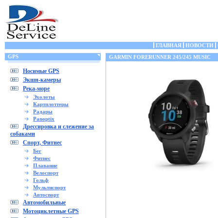
ГЛАВНАЯ
НОВОСТИ
GPS
GARMIN FORERUNNER 245/245 MUSIC
Носимые GPS
Экшн-камеры
Река-море
Эхолоты
Картплоттеры
Радары
Panoptix
Дрессировка и слежение за
собаками
Спорт, Фитнес
Бег
Фитнес
Плавание
Велоспорт
Гольф
Мультиспорт
Автоспорт
Автомобильные
Мотоциклетные GPS