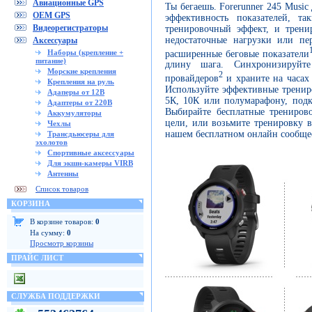
Авиационные GPS
Ты бегаешь. Forerunner 245 Musi
OEM GPS
эффективность показателей, 
Видеорегистраторы
тренировочный эффект, и трени
недостаточные нагрузки или пе
Аксессуары
Наборы (крепление +
расширенные беговые показатели
питание)
длину шага. Синхронизируй
Морские крепления
2
провайдеров
и храните на часах
Крепления на руль
Используйте эффективные тренир
Адаперы от 12В
5К, 10К или полумарафону, под
Адаптеры от 220В
Выбирайте бесплатные трениров
Аккумуляторы
цели, или возьмите тренировку в
Чехлы
нашем бесплатном онлайн сообще
Трансдьюсеры для
эхолотов
Спортивные аксессуары
Для экшн-камеры VIRB
Антенны
Список товаров
КОРЗИНА
В корзине товаров:
0
На сумму:
0
Просмотр корзины
ПРАЙС ЛИСТ
СЛУЖБА ПОДДЕРЖКИ