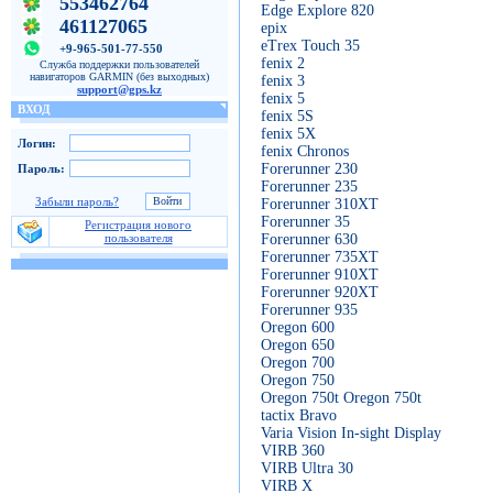
553462764
Edge Explore 820
461127065
epix
eTrex Touch 35
+9-965-501-77-550
fenix 2
Служба поддержки пользователей
навигаторов GARMIN (без выходных)
fenix 3
support@gps.kz
fenix 5
ВХОД
fenix 5S
fenix 5X
Логин:
fenix Chronos
Forerunner 230
Пароль:
Forerunner 235
Забыли пароль?
Forerunner 310XT
Forerunner 35
Регистрация нового
Forerunner 630
пользователя
Forerunner 735XT
Forerunner 910XT
Forerunner 920XT
Forerunner 935
Oregon 600
Oregon 650
Oregon 700
Oregon 750
Oregon 750t Oregon 750t
tactix Bravo
Varia Vision In-sight Display
VIRB 360
VIRB Ultra 30
VIRB X