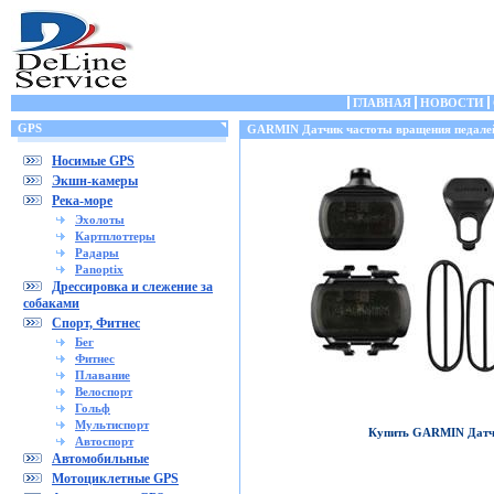
ГЛАВНАЯ
НОВОСТИ
GPS
GARMIN Датчик частоты вращения педалей
Носимые GPS
Экшн-камеры
Река-море
Эхолоты
Картплоттеры
Радары
Panoptix
Дрессировка и слежение за
собаками
Спорт, Фитнес
Бег
Фитнес
Плавание
Велоспорт
Гольф
Мультиспорт
Купить GARMIN Датчи
Автоспорт
Автомобильные
Мотоциклетные GPS