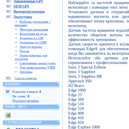
Авиационные GPS
Наблюдайте за частотой вращен
OEM GPS
велосипеде с помощью этих легко
Видеорегистраторы
Установите датчики и отправля
выравнивать магниты или дру
Аксессуары
обеспечивают легкое крепление, т
Наборы (крепление +
питание)
велосипед.
Морские крепления
Датчик частоты вращения педалей
Крепления на руль
количество оборотов шатуна 
Адаперы от 12В
эффективность тренировки.
Адаптеры от 220В
Датчик скорости крепится к втул
Аккумуляторы
помощью Edge® для обеспечения 
Чехлы
когда Вы занимаетесь на велотре
Трансдьюсеры для
Используйте оба датчика дл
эхолотов
соревнования с профессионалами.
Спортивные аксессуары
fenix 2 Special Edition
Для экшн-камеры VIRB
fenix 3 Sapphire
Антенны
fenix 3 Sapphire HR
Список товаров
Approach S60
КОРЗИНА
D2 Bravo
Edge 1000
В корзине товаров:
0
Edge 25
На сумму:
0
Edge 500
Просмотр корзины
Edge 510
ПРАЙС ЛИСТ
Edge 520
Edge 800
Edge 810
Edge 820
СЛУЖБА ПОДДЕРЖКИ
Edge Explore 1000