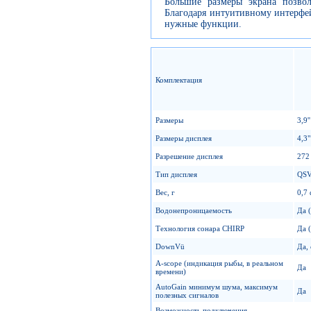
Большие размеры экрана позво
Благодаря интуитивному интерфей
нужные функции.
Комплектация
Размеры
3,9'
Размеры дисплея
4,3"
Разрешение дисплея
272
Тип дисплея
QSV
Вес, г
0,7 
Водонепроницаемость
Да 
Технология сонара CHIRP
Да 
DownVü
Да,
A-scope (индикация рыбы, в реальном
Да
времени)
AutoGain минимум шума, максимум
Да
полезных сигналов
Возможность подключения