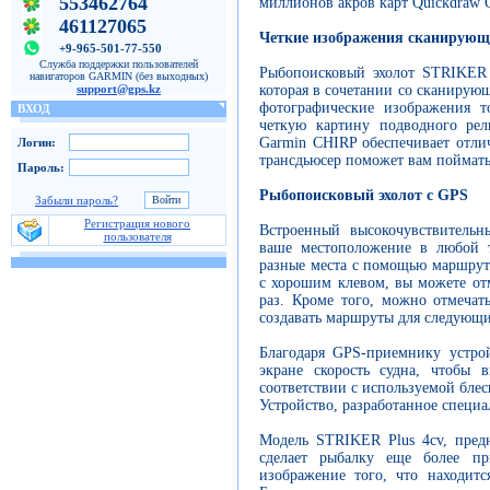
553462764
миллионов акров карт Quickdraw C
461127065
Четкие изображения сканирующ
+9-965-501-77-550
Служба поддержки пользователей
Рыбопоисковый эхолот STRIKER 
навигаторов GARMIN (без выходных)
которая в сочетании со сканирую
support@gps.kz
фотографические изображения т
ВХОД
четкую картину подводного рел
Garmin CHIRP обеспечивает отли
Логин:
трансдьюсер поможет вам поймат
Пароль:
Рыбопоисковый эхолот с GPS
Забыли пароль?
Регистрация нового
Встроенный высокочувствительн
пользователя
ваше местоположение в любой т
разные места с помощью маршрутн
с хорошим клевом, вы можете отм
раз. Кроме того, можно отмечат
создавать маршруты для следующи
Благодаря GPS-приемнику устро
экране скорость судна, чтобы 
соответствии с используемой блес
Устройство, разработанное специа
Модель STRIKER Plus 4cv, предн
сделает рыбалку еще более пр
изображение того, что находит