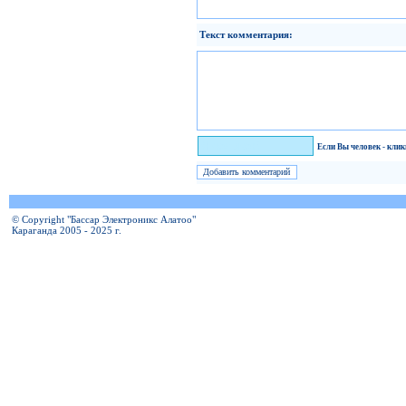
Текст комментария:
Я человек!
Если Вы человек - кли
© Copyright "Бассар Электроникс Алатоо"
Караганда 2005 - 2025 г.