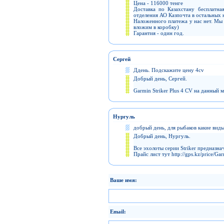
Цена - 116000 тенге
Доставка по Казахстану бесплатна
отделения АО Казпочта в остальных 
Наложенного платежа у нас нет. Мы 
вложим в коробку)
Гарантия - один год.
Сергей
Ддень. Подскажите цену 4cv
Добрый день, Сергей.
Garmin Striker Plus 4 CV на данный 
Нургуль
добрый день, для рыбаков какие вид
Добрый день, Нургуль.
Все эхолоты серии Striker предназна
Прайс лист тут http://gps.kz/price/G
Ваше имя:
Email: