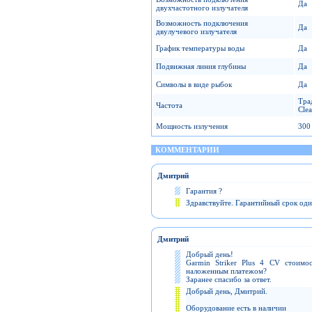
Да
двухчастотного излучателя
Возможность подключения
Да
двулучевого излучателя
График температуры воды
Да
Подвижная линия глубины
Да
Символы в виде рыбок
Да
Тра
Частота
Cle
Мощность излучения
300
КОММЕНТАРИИ
Дмитрий
Гарантия ?
Здравствуйте. Гарантийный срок оди
Дмитрий
Добрый день!
Garmin Striker Plus 4 CV стоимо
наложенным платежом?
Заранее спасибо за ответ.
Добрый день, Дмитрий.
Оборудование есть в наличии