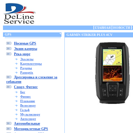
ГЛАВНАЯ
НОВОСТИ
GPS
GARMIN STRIKER PLUS 4CV
Носимые GPS
Экшн-камеры
Река-море
Эхолоты
Картплоттеры
Радары
Panoptix
Дрессировка и слежение за
собаками
Спорт, Фитнес
Бег
Фитнес
Плавание
Велоспорт
Гольф
Мультиспорт
Автоспорт
Автомобильные
Мотоциклетные GPS