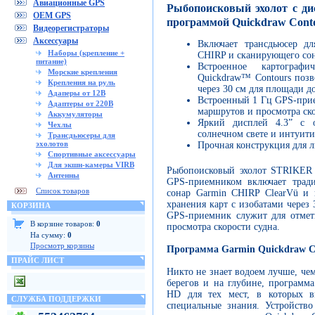
Авиационные GPS
Рыбопоисковый эхолот с ди
OEM GPS
программой Quickdraw Conto
Видеорегистраторы
Аксессуары
Включает трансдьюсер дл
Наборы (крепление +
CHIRP и сканирующего сон
питание)
Встроенное картографи
Морские крепления
Quickdraw™ Contours позво
Крепления на руль
через 30 см для площади д
Адаперы от 12В
Встроенный 1 Гц GPS-прие
Адаптеры от 220В
маршрутов и просмотра ско
Аккумуляторы
Яркий дисплей 4.3” с 
Чехлы
солнечном свете и интуит
Трансдьюсеры для
эхолотов
Прочная конструкция для 
Спортивные аксессуары
Для экшн-камеры VIRB
Рыбопоисковый эхолот STRIKER 
Антенны
GPS-приемником включает трад
Список товаров
сонар Garmin CHIRP ClearVü и
хранения карт с изобатами через
КОРЗИНА
GPS-приемник служит для отмет
В корзине товаров:
0
просмотра скорости судна.
На сумму:
0
Просмотр корзины
Программа Garmin Quickdraw C
ПРАЙС ЛИСТ
Никто не знает водоем лучше, чем
берегов и на глубине, программа
HD для тех мест, в которых в
СЛУЖБА ПОДДЕРЖКИ
специальные знания. Устройств