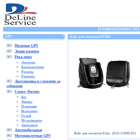
ГЛАВНАЯ
НОВОСТИ
GPS
Кейс для эхолотов ECHO
Носимые GPS
Экшн-камеры
Река-море
Эхолоты
Картплоттеры
Радары
Panoptix
Дрессировка и слежение за
собаками
Спорт, Фитнес
Бег
Фитнес
Плавание
Велоспорт
Гольф
Мультиспорт
Автоспорт
Автомобильные
Кейс для эхолотов Echo (010-11849-01)
Мотоциклетные GPS