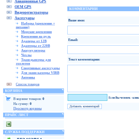
Авиационные GPS
OEM GPS
КОММЕНТАРИИ
Видеорегистраторы
Аксессуары
Ваше имя:
Наборы (крепление +
питание)
Морские крепления
Крепления на руль
Email:
Адаперы от 12В
Адаптеры от 220В
Аккумуляторы
Чехлы
Текст комментария:
Трансдьюсеры для
эхолотов
Спортивные аксессуары
Для экшн-камеры VIRB
Антенны
Список товаров
КОРЗИНА
Я человек!
Если Вы человек - кли
В корзине товаров:
0
На сумму:
0
Просмотр корзины
ПРАЙС ЛИСТ
СЛУЖБА ПОДДЕРЖКИ