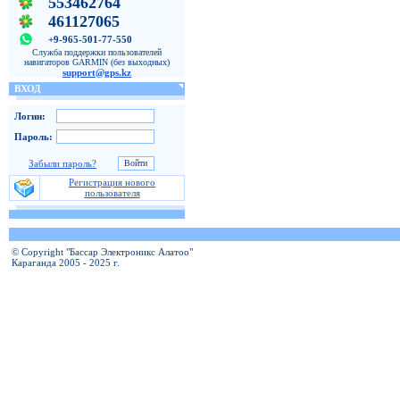
553462764
461127065
+9-965-501-77-550
Служба поддержки пользователей
навигаторов GARMIN (без выходных)
support@gps.kz
ВХОД
Логин:
Пароль:
Забыли пароль?
Регистрация нового
пользователя
© Copyright "Бассар Электроникс Алатоо"
Караганда 2005 - 2025 г.