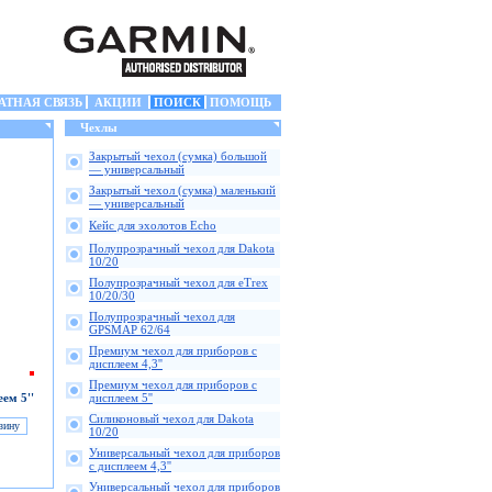
АТНАЯ СВЯЗЬ
АКЦИИ
ПОИСК
ПОМОЩЬ
Чехлы
Закрытый чехол (сумка) большой
— универсальный
Закрытый чехол (сумка) маленький
— универсальный
Кейс для эхолотов Echo
Полупрозрачный чехол для Dakota
10/20
Полупрозрачный чехол для eTrex
10/20/30
Полупрозрачный чехол для
GPSMAP 62/64
Премиум чехол для приборов с
дисплеем 4,3''
Премиум чехол для приборов с
ем 5''
дисплеем 5''
Силиконовый чехол для Dakota
10/20
Универсальный чехол для приборов
с дисплеем 4,3''
Универсальный чехол для приборов