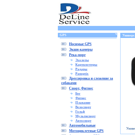
GPS
Универса
Носимые GPS
Экшн-камеры
Река-море
Эхолоты
Картплоттеры
Радары
Panoptix
Дрессировка и слежение за
собаками
Спорт, Фитнес
Бег
Фитнес
Плавание
Велоспорт
Гольф
Мультиспорт
Автоспорт
Автомобильные
Униве
Мотоциклетные GPS