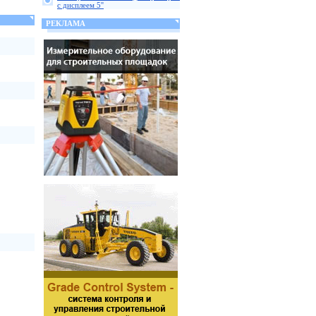
с дисплеем 5''
РЕКЛАМА