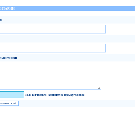
НТАРИИ
я:
мментария:
век!
Если Вы человек - кликните на прямоугольник!