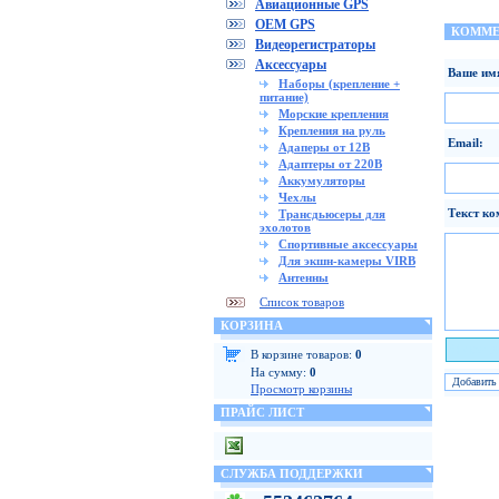
Авиационные GPS
OEM GPS
КОММЕ
Видеорегистраторы
Аксессуары
Ваше им
Наборы (крепление +
питание)
Морские крепления
Крепления на руль
Email:
Адаперы от 12В
Адаптеры от 220В
Аккумуляторы
Чехлы
Текст ко
Трансдьюсеры для
эхолотов
Спортивные аксессуары
Для экшн-камеры VIRB
Антенны
Список товаров
КОРЗИНА
Я чело
В корзине товаров:
0
На сумму:
0
Просмотр корзины
ПРАЙС ЛИСТ
СЛУЖБА ПОДДЕРЖКИ