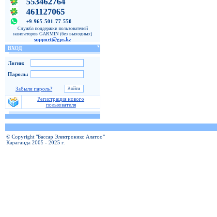
553462764
461127065
+9-965-501-77-550
Служба поддержки пользователей
навигаторов GARMIN (без выходных)
support@gps.kz
ВХОД
Логин:
Пароль:
Забыли пароль?
Регистрация нового
пользователя
© Copyright "Бассар Электроникс Алатоо"
Караганда 2005 - 2025 г.