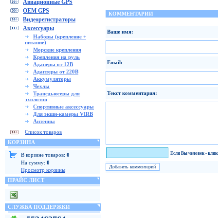
Авиационные GPS
OEM GPS
КОММЕНТАРИИ
Видеорегистраторы
Аксессуары
Ваше имя:
Наборы (крепление +
питание)
Морские крепления
Крепления на руль
Email:
Адаперы от 12В
Адаптеры от 220В
Аккумуляторы
Чехлы
Текст комментария:
Трансдьюсеры для
эхолотов
Спортивные аксессуары
Для экшн-камеры VIRB
Антенны
Список товаров
КОРЗИНА
Я человек!
Если Вы человек - кли
В корзине товаров:
0
На сумму:
0
Просмотр корзины
ПРАЙС ЛИСТ
СЛУЖБА ПОДДЕРЖКИ