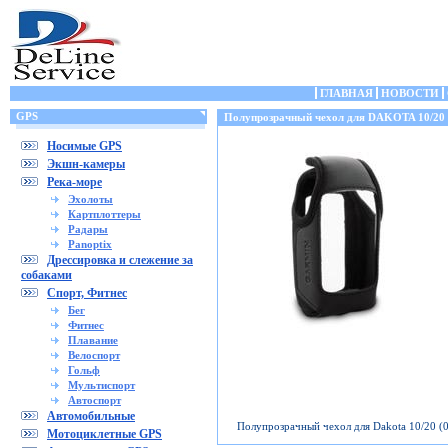
ГЛАВНАЯ
НОВОСТИ
GPS
Полупрозрачный чехол для DAKOTA 10/20
Носимые GPS
Экшн-камеры
Река-море
Эхолоты
Картплоттеры
Радары
Panoptix
Дрессировка и слежение за
собаками
Спорт, Фитнес
Бег
Фитнес
Плавание
Велоспорт
Гольф
Мультиспорт
Автоспорт
Автомобильные
Полупрозрачный чехол для Dakota 10/20 (
Мотоциклетные GPS