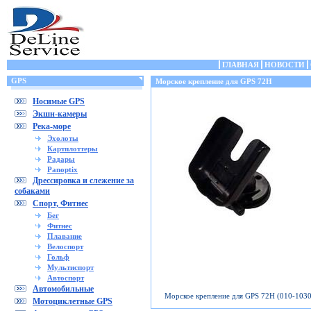
ГЛАВНАЯ
НОВОСТИ
GPS
Морское крепление для GPS 72H
Носимые GPS
Экшн-камеры
Река-море
Эхолоты
Картплоттеры
Радары
Panoptix
Дрессировка и слежение за
собаками
Спорт, Фитнес
Бег
Фитнес
Плавание
Велоспорт
Гольф
Мультиспорт
Автоспорт
Автомобильные
Морское крепление для GPS 72H (010-1030
Мотоциклетные GPS