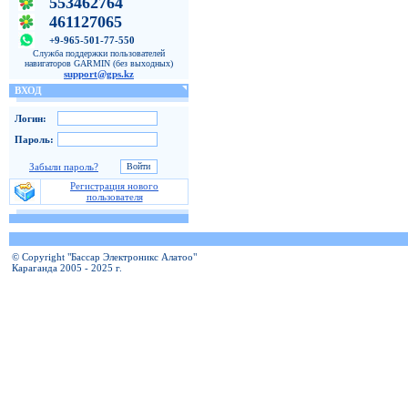
553462764
461127065
+9-965-501-77-550
Служба поддержки пользователей
навигаторов GARMIN (без выходных)
support@gps.kz
ВХОД
Логин:
Пароль:
Забыли пароль?
Регистрация нового
пользователя
© Copyright "Бассар Электроникс Алатоо"
Караганда 2005 - 2025 г.