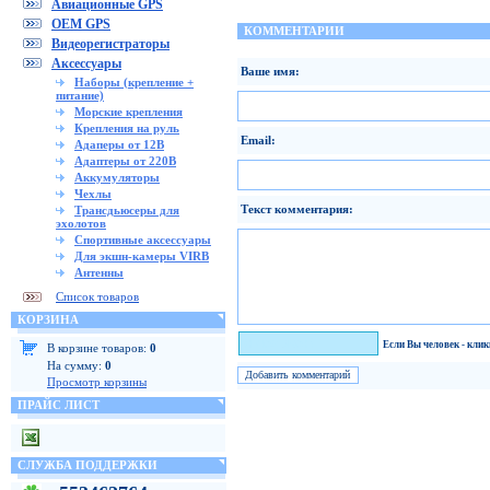
Авиационные GPS
OEM GPS
КОММЕНТАРИИ
Видеорегистраторы
Аксессуары
Ваше имя:
Наборы (крепление +
питание)
Морские крепления
Крепления на руль
Email:
Адаперы от 12В
Адаптеры от 220В
Аккумуляторы
Чехлы
Текст комментария:
Трансдьюсеры для
эхолотов
Спортивные аксессуары
Для экшн-камеры VIRB
Антенны
Список товаров
КОРЗИНА
Я человек!
Если Вы человек - кли
В корзине товаров:
0
На сумму:
0
Просмотр корзины
ПРАЙС ЛИСТ
СЛУЖБА ПОДДЕРЖКИ