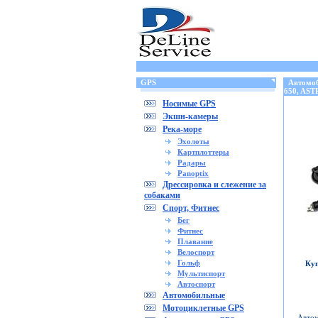
GPS
Автомоби
650, AS
Носимые GPS
Экшн-камеры
Река-море
Эхолоты
Картплоттеры
Радары
Panoptix
Дрессировка и слежение за
собаками
Спорт, Фитнес
Бег
Фитнес
Плавание
Велоспорт
Гольф
Куп
Мультиспорт
Автоспорт
Автомобильные
Мотоциклетные GPS
Автом