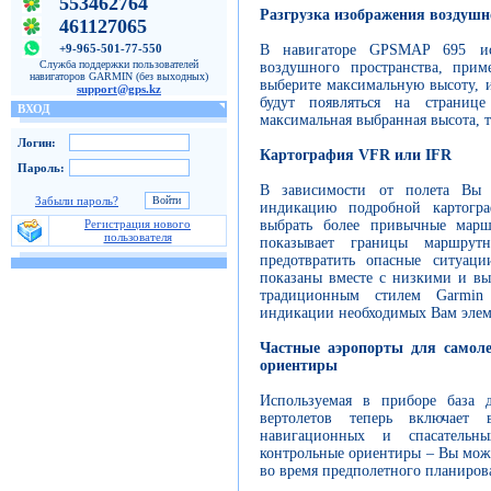
553462764
Разгрузка изображения воздушн
461127065
В навигаторе GPSMAP 695 исп
+9-965-501-77-550
Служба поддержки пользователей
воздушного пространства, при
навигаторов GARMIN (без выходных)
выберите максимальную высоту, 
support@gps.kz
будут появляться на страни
ВХОД
максимальная выбранная высота, т
Логин:
Картография VFR или IFR
Пароль:
В зависимости от полета Вы
Забыли пароль?
индикацию подробной картог
выбрать более привычные марш
Регистрация нового
пользователя
показывает границы маршрут
предотвратить опасные ситуац
показаны вместе с низкими и в
традиционным стилем Garmin
индикации необходимых Вам элем
Частные аэропорты для самоле
ориентиры
Используемая в приборе база 
вертолетов теперь включае
навигационных и спасательн
контрольные ориентиры – Вы може
во время предполетного планиров