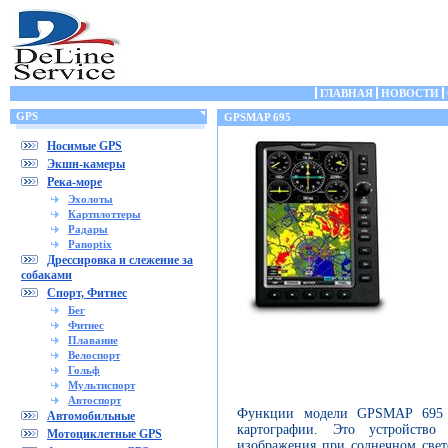
ГЛАВНАЯ
НОВОСТИ
GPS
GPSMAP 695
Носимые GPS
Экшн-камеры
Река-море
Эхолоты
Картплоттеры
Радары
Panoptix
Дрессировка и слежение за
собаками
Спорт, Фитнес
Бег
Фитнес
Плавание
Велоспорт
Гольф
Мультиспорт
Автоспорт
Функции модели GPSMAP 695 
Автомобильные
картографии. Это устройств
Мотоциклетные GPS
изображения при солнечном све