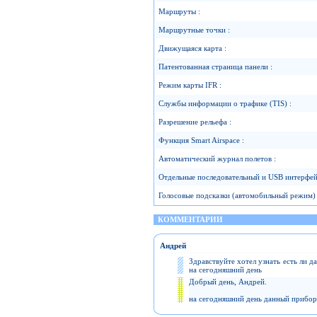
Маршруты :
Маршрутные точки :
Движущаяся карта :
Патентованная страница панели :
Режим карты IFR :
Cлужбы информации о трафике (TIS) :
Разрешение рельефа :
Функция Smart Airspace :
Автоматический журнал полетов :
Отдельные последовательный и USB интерфей
Голосовые подсказки (автомобильный режим) 
КОММЕНТАРИИ
Андрей
Здравствуйте хотел узнать есть ли д
на сегодняшний день
Добрый день, Андрей.
на сегодняшний день данный прибор