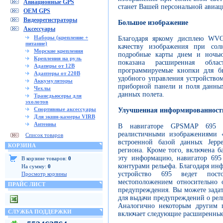
Авиационные GPS
станет Вашей персональной авиац
OEM GPS
Видеорегистраторы
Большое изображение
Аксессуары
Наборы (крепление +
Благодаря яркому дисплею WVG
питание)
качеству изображения при сол
Морские крепления
подробные карты днем и ночь
Крепления на руль
показана расширенная обла
Адаперы от 12В
программируемые кнопки для б
Адаптеры от 220В
удобного управления устройство
Аккумуляторы
приборной панели и поля данны
Чехлы
данных полета.
Трансдьюсеры для
эхолотов
Спортивные аксессуары
Улучшенная информированность
Для экшн-камеры VIRB
Антенны
В навигаторе GPSMAP 695 ис
реалистичными изображениями «
Список товаров
встроенной базой данных Jeppe
КОРЗИНА
региона. Кроме того, включена б
эту информацию, навигатор 695
В корзине товаров:
0
контурами рельефа. Благодаря ин
На сумму:
0
устройство 695 ведет пос
Просмотр корзины
местоположением относительно 
ПРАЙС ЛИСТ
предупреждения. Вы можете зада
для выдачи предупреждений о рел
Аналогично некоторым другим п
СЛУЖБА ПОДДЕРЖКИ
включает следующие расширенны