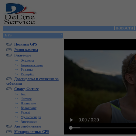
НОВОСТИ
GPS
Носимые GPS
Экшн-камеры
Река-море
Эхолоты
Картплоттеры
Радары
Panoptix
Дрессировка и слежение за
собаками
Спорт, Фитнес
Бег
Фитнес
Плавание
Велоспорт
Гольф
Мультиспорт
Автоспорт
Автомобильные
Мотоциклетные GPS