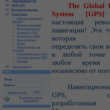
Авиационные GPS
The Global Pos
OEM GPS
Видеорегистраторы
System [GP
Аксессуары
Наборы (крепление +
настоящая рев
питание)
Морские крепления
навигации! Эта т
Крепления на руль
Адаперы от 12В
которая по
Адаптеры от 220В
Аккумуляторы
Чехлы
определить свои 
Трансдьюсеры для
эхолотов
в любой точке 
Спортивные аксессуары
Для экшн-камеры VIRB
любое время 
Антенны
Список товаров
независимо от пог
ВХОД
Логин:
Навигационная
Пароль:
Забыли пароль?
GPS, спец
Регистрация нового
пользователя
разработанная