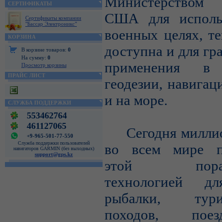
Министерством
СЕРТИФИКАТЫ
США для исполь
Сертификаты компании
"Бассар Электроникс"
военных целях, те
КОРЗИНА
доступна и для гр
В корзине товаров:
0
На сумму:
0
применения в 
Просмотр корзины
ПРАЙС ЛИСТ
геодезии, навигац
и на море.
СЛУЖБА ПОДДЕРЖКИ
553462764
461127065
Сегодня миллио
+9-965-501-77-550
Служба поддержки пользователей
во всем мире п
навигаторов GARMIN (без выходных)
support@gps.kz
этой порази
технологией дл
рыбалки, турис
походов, пое