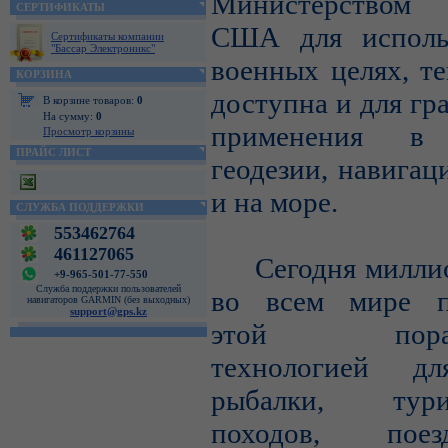
Министерством
СЕРТИФИКАТЫ
США для исполь
Сертификаты компании
"Бассар Электроникс"
военных целях, те
КОРЗИНА
доступна и для гр
В корзине товаров:
0
На сумму:
0
применения в 
Просмотр корзины
ПРАЙС ЛИСТ
геодезии, навигац
и на море.
СЛУЖБА ПОДДЕРЖКИ
553462764
461127065
Сегодня миллио
+9-965-501-77-550
Служба поддержки пользователей
во всем мире п
навигаторов GARMIN (без выходных)
support@gps.kz
этой порази
технологией дл
рыбалки, турис
походов, пое