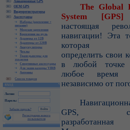
Авиационные GPS
The Global Pos
OEM GPS
Видеорегистраторы
System [GP
Аксессуары
Наборы (крепление +
настоящая рев
питание)
Морские крепления
навигации! Эта т
Крепления на руль
Адаперы от 12В
которая по
Адаптеры от 220В
Аккумуляторы
Чехлы
определить свои 
Трансдьюсеры для
эхолотов
в любой точке 
Спортивные аксессуары
Для экшн-камеры VIRB
любое время 
Антенны
Список товаров
независимо от пог
ВХОД
Логин:
Навигационная
Пароль:
Забыли пароль?
GPS, спец
Регистрация нового
пользователя
разработанная