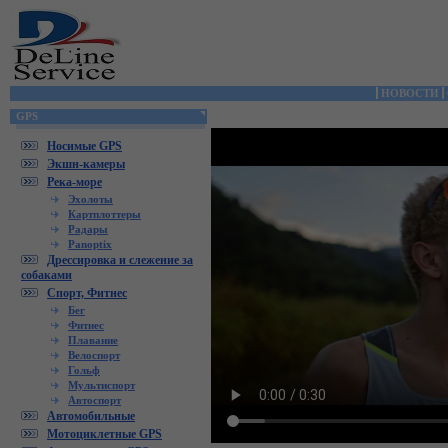
НОВОСТИ
GPS
Носимые GPS
Экшн-камеры
Река-море
Эхолоты
Картплоттеры
Радары
Panoptix
Дрессировка и слежение за
собаками
Спорт, Фитнес
Бег
Фитнес
Плавание
Велоспорт
Гольф
Мультиспорт
Автоспорт
Автомобильные
Мотоциклетные GPS