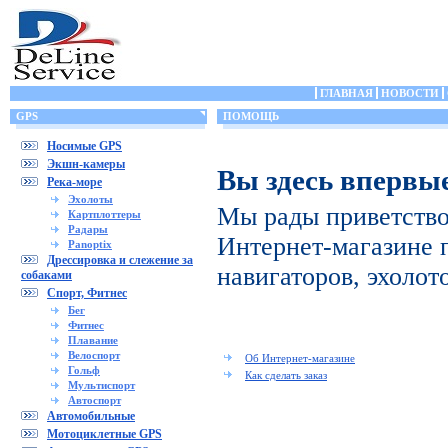
ГЛАВНАЯ
НОВОСТИ
GPS
ПОМОЩЬ
Носимые GPS
Экшн-камеры
Вы здесь впервы
Река-море
Эхолоты
Мы рады приветство
Картплоттеры
Радары
Интернет-магазине 
Panoptix
Дрессировка и слежение за
навигаторов, эхолот
собаками
Спорт, Фитнес
Бег
Фитнес
Плавание
Велоспорт
Об Интернет-магазине
Гольф
Как сделать заказ
Мультиспорт
Автоспорт
Автомобильные
Мотоциклетные GPS