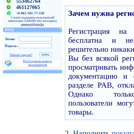
553462764
461127065
Зачем нужна реги
+9-965-501-77-550
Служба поддержки пользователей
навигаторов GARMIN (без выходных)
support@gps.kz
Регистрация н
ВХОД
бесплатна и н
Логин:
Пароль:
решительно никаких
Забыли пароль?
Вы без всякой рег
Регистрация нового
пользователя
просматривать инф
документацию и 
разделе PAB, откл
Однако только
пользователи могу
товары.
2. Наполнить
покуп