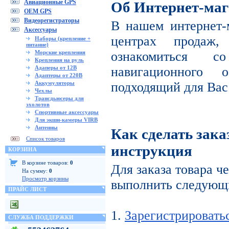
Авиационные GPS
Об Интернет-маг
OEM GPS
Видеорегистраторы
В нашем интернет-
Аксессуары
центрах продаж
Наборы (крепление +
питание)
Морские крепления
ознакомиться с
Крепления на руль
Адаперы от 12В
навигационного 
Адаптеры от 220В
Аккумуляторы
подходящий для Вас
Чехлы
Трансдьюсеры для
эхолотов
Спортивные аксессуары
Для экшн-камеры VIRB
Антенны
Как сделать зака
Список товаров
инструкция
КОРЗИНА
В корзине товаров:
0
Для заказа товара ч
На сумму:
0
Просмотр корзины
выполнить следующи
ПРАЙС ЛИСТ
1.
Зарегистрировать
СЛУЖБА ПОДДЕРЖКИ