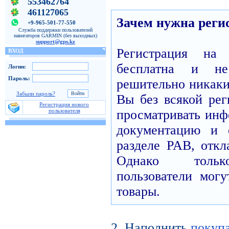
553462764
461127065
Зачем нужна реги
+9-965-501-77-550
Служба поддержки пользователей
навигаторов GARMIN (без выходных)
support@gps.kz
Регистрация н
ВХОД
бесплатна и н
Логин:
Пароль:
решительно никаких
Забыли пароль?
Вы без всякой рег
Регистрация нового
пользователя
просматривать инф
документацию и 
разделе PAB, откл
Однако только
пользователи могу
товары.
2. Наполнить
покуп