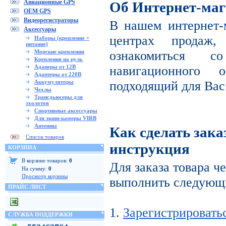
Авиационные GPS
Об Интернет-маг
OEM GPS
Видеорегистраторы
В нашем интернет-
Аксессуары
центрах продаж
Наборы (крепление +
питание)
Морские крепления
ознакомиться с
Крепления на руль
Адаперы от 12В
навигационного 
Адаптеры от 220В
Аккумуляторы
подходящий для Вас
Чехлы
Трансдьюсеры для
эхолотов
Спортивные аксессуары
Для экшн-камеры VIRB
Антенны
Как сделать зака
Список товаров
инструкция
КОРЗИНА
В корзине товаров:
0
Для заказа товара ч
На сумму:
0
Просмотр корзины
выполнить следующи
ПРАЙС ЛИСТ
1.
Зарегистрировать
СЛУЖБА ПОДДЕРЖКИ