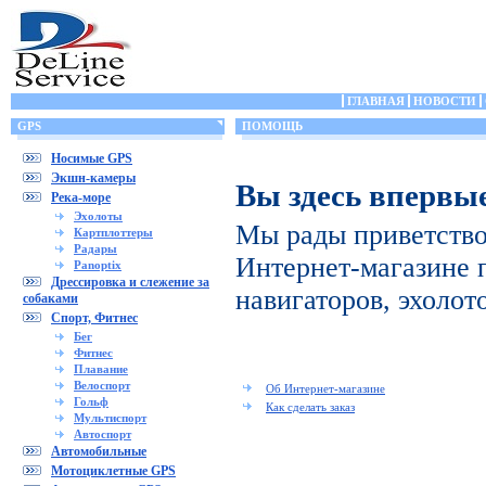
ГЛАВНАЯ
НОВОСТИ
GPS
ПОМОЩЬ
Носимые GPS
Экшн-камеры
Вы здесь впервы
Река-море
Эхолоты
Мы рады приветство
Картплоттеры
Радары
Интернет-магазине 
Panoptix
Дрессировка и слежение за
навигаторов, эхолот
собаками
Спорт, Фитнес
Бег
Фитнес
Плавание
Велоспорт
Об Интернет-магазине
Гольф
Как сделать заказ
Мультиспорт
Автоспорт
Автомобильные
Мотоциклетные GPS