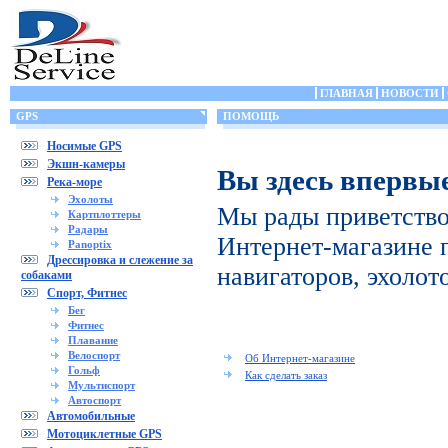
ГЛАВНАЯ
НОВОСТИ
GPS
ПОМОЩЬ
Носимые GPS
Экшн-камеры
Вы здесь впервы
Река-море
Эхолоты
Мы рады приветство
Картплоттеры
Радары
Интернет-магазине 
Panoptix
Дрессировка и слежение за
навигаторов, эхолот
собаками
Спорт, Фитнес
Бег
Фитнес
Плавание
Велоспорт
Об Интернет-магазине
Гольф
Как сделать заказ
Мультиспорт
Автоспорт
Автомобильные
Мотоциклетные GPS