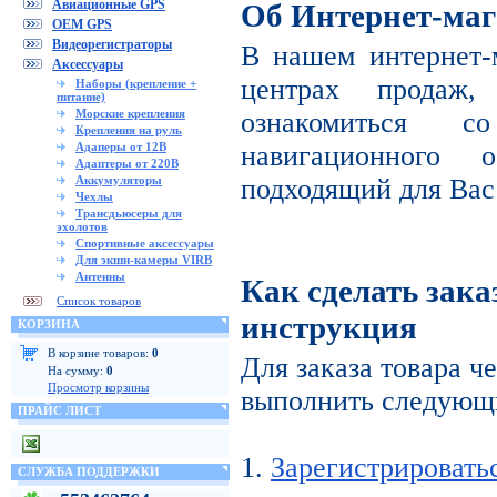
Авиационные GPS
Об Интернет-маг
OEM GPS
Видеорегистраторы
В нашем интернет-
Аксессуары
центрах продаж
Наборы (крепление +
питание)
Морские крепления
ознакомиться с
Крепления на руль
Адаперы от 12В
навигационного 
Адаптеры от 220В
Аккумуляторы
подходящий для Вас
Чехлы
Трансдьюсеры для
эхолотов
Спортивные аксессуары
Для экшн-камеры VIRB
Антенны
Как сделать зака
Список товаров
инструкция
КОРЗИНА
В корзине товаров:
0
Для заказа товара ч
На сумму:
0
Просмотр корзины
выполнить следующи
ПРАЙС ЛИСТ
1.
Зарегистрировать
СЛУЖБА ПОДДЕРЖКИ