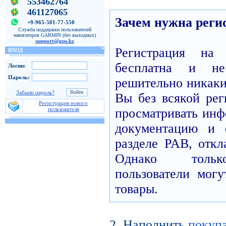
553462764
461127065
Зачем нужна реги
+9-965-501-77-550
Служба поддержки пользователей
навигаторов GARMIN (без выходных)
support@gps.kz
Регистрация н
ВХОД
бесплатна и н
Логин:
Пароль:
решительно никаких
Забыли пароль?
Вы без всякой рег
Регистрация нового
пользователя
просматривать инф
документацию и 
разделе PAB, откл
Однако только
пользователи могу
товары.
2. Наполнить
покуп