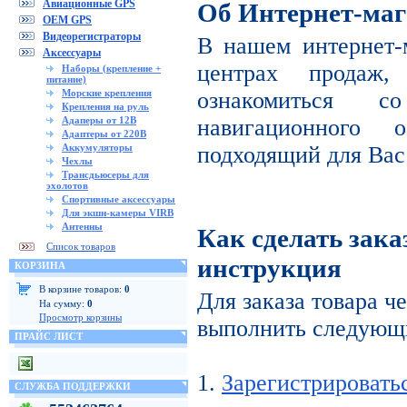
Авиационные GPS
Об Интернет-маг
OEM GPS
Видеорегистраторы
В нашем интернет-
Аксессуары
центрах продаж
Наборы (крепление +
питание)
Морские крепления
ознакомиться с
Крепления на руль
Адаперы от 12В
навигационного 
Адаптеры от 220В
Аккумуляторы
подходящий для Вас
Чехлы
Трансдьюсеры для
эхолотов
Спортивные аксессуары
Для экшн-камеры VIRB
Антенны
Как сделать зака
Список товаров
инструкция
КОРЗИНА
В корзине товаров:
0
Для заказа товара ч
На сумму:
0
Просмотр корзины
выполнить следующи
ПРАЙС ЛИСТ
1.
Зарегистрировать
СЛУЖБА ПОДДЕРЖКИ