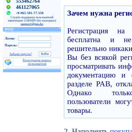
553462764
461127065
Зачем нужна реги
+9-965-501-77-550
Служба поддержки пользователей
навигаторов GARMIN (без выходных)
support@gps.kz
Регистрация н
ВХОД
бесплатна и н
Логин:
Пароль:
решительно никаких
Забыли пароль?
Вы без всякой рег
Регистрация нового
пользователя
просматривать инф
документацию и 
разделе PAB, откл
Однако только
пользователи могу
товары.
2. Наполнить
покуп