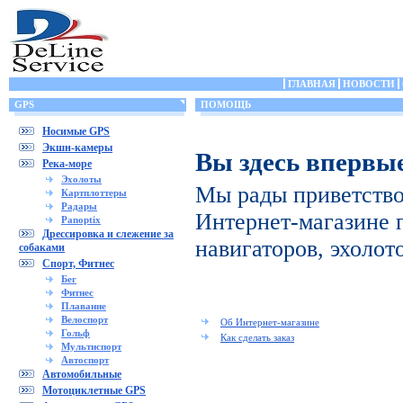
ГЛАВНАЯ
НОВОСТИ
GPS
ПОМОЩЬ
Носимые GPS
Экшн-камеры
Вы здесь впервы
Река-море
Эхолоты
Мы рады приветство
Картплоттеры
Радары
Интернет-магазине 
Panoptix
Дрессировка и слежение за
навигаторов, эхолот
собаками
Спорт, Фитнес
Бег
Фитнес
Плавание
Велоспорт
Об Интернет-магазине
Гольф
Как сделать заказ
Мультиспорт
Автоспорт
Автомобильные
Мотоциклетные GPS