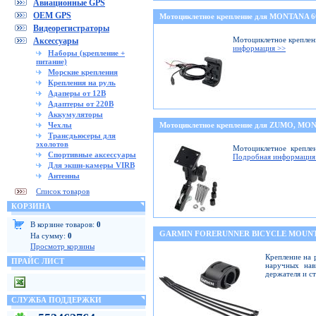
Авиационные GPS
OEM GPS
Мотоциклетное крепление для MONTANA 
Видеорегистраторы
Мотоциклетное креплени
Аксессуары
информация >>
Наборы (крепление +
питание)
Морские крепления
Крепления на руль
Адаперы от 12В
Адаптеры от 220В
Аккумуляторы
Чехлы
Мотоциклетное крепление для ZUMO, M
Трансдьюсеры для
эхолотов
Мотоциклетное крепле
Спортивные аксессуары
Подробная информация
Для экшн-камеры VIRB
Антенны
Список товаров
КОРЗИНА
В корзине товаров:
0
GARMIN FORERUNNER BICYCLE MOUNT
На сумму:
0
Просмотр корзины
Крепление на 
ПРАЙС ЛИСТ
наручных нав
держателя и с
СЛУЖБА ПОДДЕРЖКИ