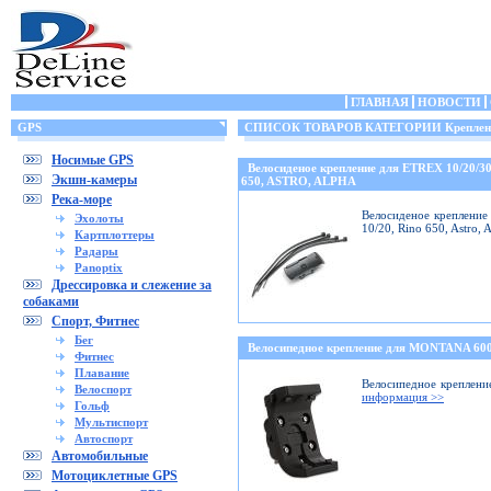
ГЛАВНАЯ
НОВОСТИ
GPS
СПИСОК ТОВАРОВ КАТЕГОРИИ Крепления
Носимые GPS
Велосиденое крепление для ETREX 10/20/
Экшн-камеры
650, ASTRO, ALPHA
Река-море
Велосиденое крепление 
Эхолоты
10/20, Rino 650, Astro,
Картплоттеры
Радары
Panoptix
Дрессировка и слежение за
собаками
Спорт, Фитнес
Бег
Велосипедное крепление для MONTANA 6
Фитнес
Плавание
Велосипедное креплени
Велоспорт
информация >>
Гольф
Мультиспорт
Автоспорт
Автомобильные
Мотоциклетные GPS