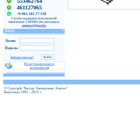
553462764
461127065
+9-965-501-77-550
Служба поддержки пользователей
навигаторов GARMIN (без выходных)
support@gps.kz
ВХОД
Логин:
Пароль:
Забыли пароль?
Регистрация нового
пользователя
© Copyright "Бассар Электроникс Алатоо"
Караганда 2005 - 2025 г.